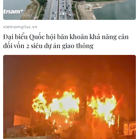
vietnamplus.vn
Đại biểu Quốc hội băn khoăn khả năng cân
đối vốn 2 siêu dự án giao thông
Tuyên án tử hình 2 đối tượng vận chuyển
ma túy qua đường chuyển phát nhanh
24/04/2025 09:45
Đồng Văn Hậu, Nguyễn Hữu Bình và người đàn ông sử
dụng tài khoản Telegram “Lucifer Nguyễn” (không rõ lai