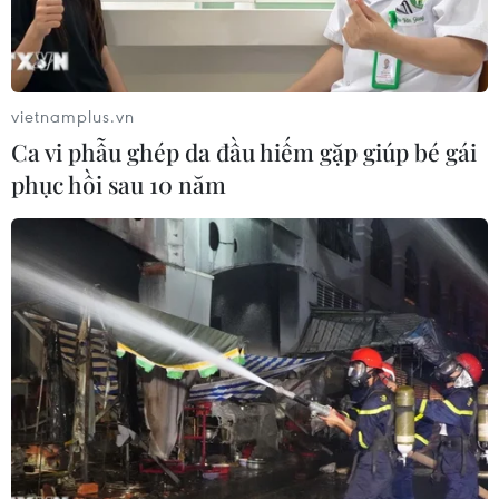
vietnamplus.vn
Ca vi phẫu ghép da đầu hiếm gặp giúp bé gái
phục hồi sau 10 năm
Trong hai ngày 1-2/7, Tòa án Nhân dân thành
phố Hà Nội đã mở phiên tòa xét xử sơ thẩm 12
bị cáo trong vụ án 2 cựu cán bộ công an dùng xe
ôtô công vụ của Công an phường để chở ma túy,
tiếp tay cho đường dây mua bán trái phép ma
túy xuyên quốc gia.
Tòa đã tuyên án phạt bị cáo Nguyễn Thị Kim