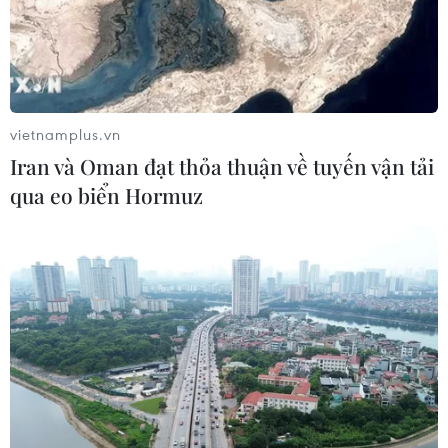
vietnamplus.vn
#ma túy
#tử hình
#buôn bán ma túy
TP. Hà Nội
Iran và Oman đạt thỏa thuận về tuyến vận tải
qua eo biển Hormuz
Theo dõi VietnamPlus
TIN LIÊN QUAN