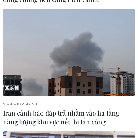
Tuyên án tử hình các đối tượng về tội
"Mua bán trái phép chất ma túy"
22/11/2024 09:35
Phiên tòa được xét xử theo hình thức trực tuyến với điểm
cầu trung tâm tại Toà án nhân dân tỉnh Hưng Yên và
điểm cầu thành phần tại Tòa án nhân dân tỉnh Điện
Biên.
vietnamplus.vn
Iran cảnh báo đáp trả nhằm vào hạ tầng
năng lượng khu vực nếu bị tấn công