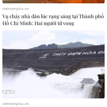
lịch) lợi dụng hình thức chuyển phát nhanh và ký gửi
hàng hóa thông qua các công ty giao hàng.
vietnamplus.vn
Vụ cháy nhà dân lúc rạng sáng tại Thành phố
Hồ Chí Minh: Hai người tử vong
27 bị cáo trong đường dây ma túy của bà
trùm Oanh "Hà" lĩnh án tử hình
vietnamplus.vn