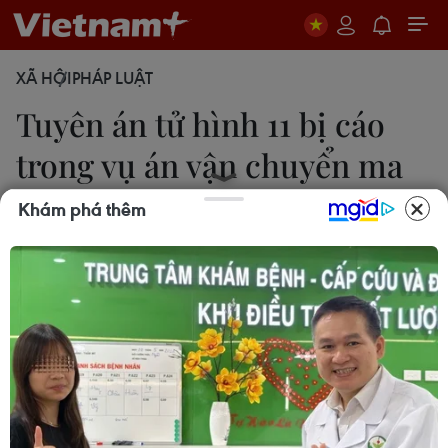
XÃ HỘI
PHÁP LUẬT
Tuyên án tử hình 11 bị cáo
trong vụ án vận chuyển ma
túy
Khám phá thêm
Kim Anh
02/07/2025 11:55
Toà án nhân dân thành phố Hà Nội đã mở phiên
tòa xét xử sơ thẩm 12 bị cáo trong vụ án 2 cựu cán
bộ công an dùng xe ôtô công vụ để chở ma túy.