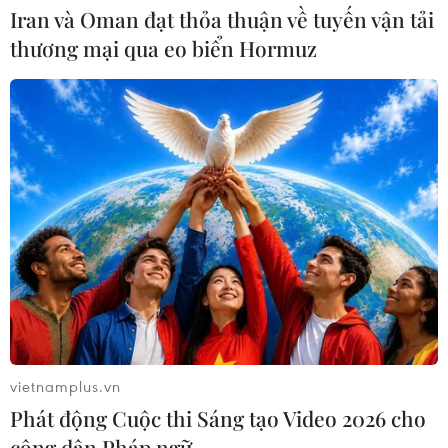
04/08/2026 04:48
Iran và Oman đạt thỏa thuận về tuyến vận tải
thương mại qua eo biển Hormuz
Làm rõ toàn bộ chuỗi hành vi
gây rối trật tự công cộng của Khánh
Sky
04/08/2026 04:15
Tuyên Quang: Xử phạt đối tượng
phát ngôn xúc phạm, kỳ thị dân tộc
trên Facebook
03/08/2026 13:45
Xem thêm
vietnamplus.vn
Phát động Cuộc thi Sáng tạo Video 2026 cho
công dân Pháp ngữ