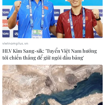
bán trái phép chất ma túy
Căn cứ vào các chứng cứ tài liệu
điều tra, tính chất nghiêm trọng
của hành vi phạm tội, Hội đồng
xét xử tuyên phạt bị cáo Trương
Tất Hảo mức án tử hình; bị cáo Vũ
Văn Sỹ mức án chung thân.
vietnamplus.vn
HLV Kim Sang-sik: 'Tuyển Việt Nam hướng
(TTXVN/Vietnam+)
tới chiến thắng để giữ ngôi đầu bảng'