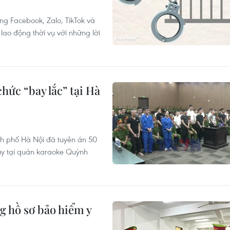
g Facebook, Zalo, TikTok và
ao động thời vụ với những lời
hức “bay lắc” tại Hà
nh phố Hà Nội đã tuyên án 50
túy tại quán karaoke Quỳnh
g hồ sơ bảo hiểm y