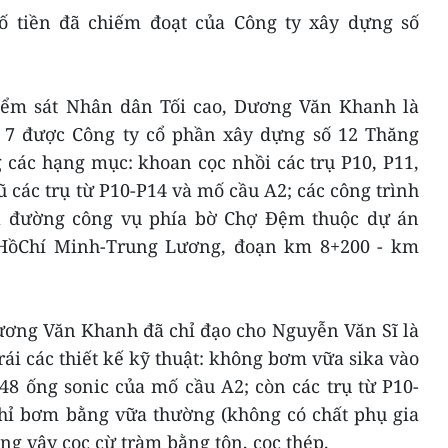
số tiền đã chiếm đoạt của Công ty xây dựng số
iểm sát Nhân dân Tối cao, Dương Văn Khanh là
 7 được Công ty cổ phần xây dựng số 12 Thăng
 các hạng mục: khoan cọc nhồi các trụ P10, P11,
ũ các trụ từ P10-P14 và mố cầu A2; các công trình
và đường công vụ phía bờ Chợ Đệm thuộc dự án
HồChí Minh-Trung Lương, đoạn km 8+200 - km
Dương Văn Khanh đã chỉ đạo cho Nguyễn Văn Sĩ là
rái các thiết kế kỹ thuật: không bơm vữa sika vào
48 ống sonic của mố cầu A2; còn các trụ từ P10-
hỉ bơm bằng vữa thường (không có chất phụ gia
ung vây cọc cừ tràm bằng tôn, cọc thép.