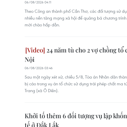
06/08/2026 04:11
Theo Công an thành phố Cần Thơ, các đối tượng sử dụn
nhiều nền tảng mạng xã hội để quảng bá chương trình l
mời chào hấp dẫn.
24 năm tù cho 2 vợ chồng tổ c
Nội
06/08/2026 03:46
Sau một ngày xét xử, chiều 5/8, Tòa án Nhân dân thà
bị cáo trong vụ án tổ chức sử dụng trái phép chất ma 
Trang (xã Ô Diên).
Khởi tố thêm 6 đối tượng vụ lập khốn
tế ở Đắk Lắk