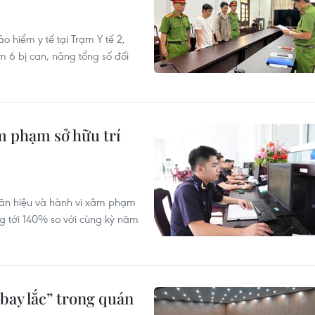
o hiểm y tế tại Trạm Y tế 2,
m 6 bị can, nâng tổng số đối
m phạm sở hữu trí
ãn hiệu và hành vi xâm phạm
ăng tới 140% so với cùng kỳ năm
bay lắc” trong quán