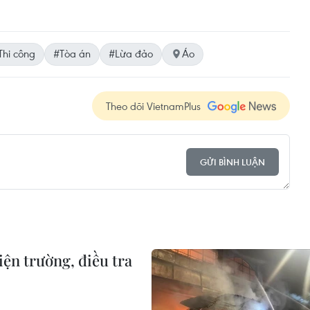
Thi công
#Tòa án
#Lừa đảo
Áo
Theo dõi VietnamPlus
GỬI BÌNH LUẬN
n trường, điều tra