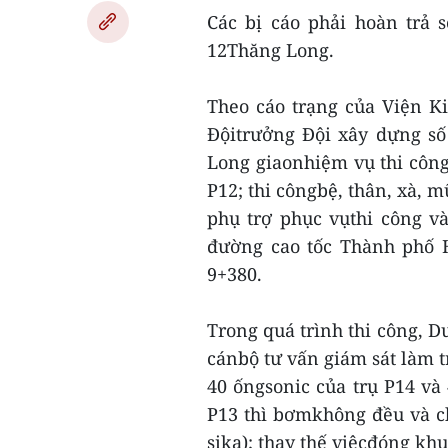
Các bị cáo phải hoàn trả 
12Thăng Long.
Theo cáo trạng của Viện K
Độitrưởng Đội xây dựng số
Long giaonhiệm vụ thi công
P12; thi côngbệ, thân, xà, m
phụ trợ phục vụthi công 
đường cao tốc Thành phố 
9+380.
Trong quá trình thi công, 
cánbộ tư vấn giám sát làm t
40 ốngsonic của trụ P14 và 
P13 thì bơmkhông đều và c
sika); thay thế việcđóng kh