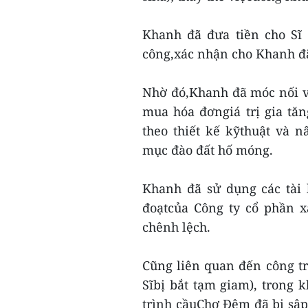
Khanh đã đưa tiền cho Sĩ 
công,xác nhận cho Khanh đã 
Nhờ đó,Khanh đã móc nối vớ
mua hóa đơngiá trị gia tă
theo thiết kế kỹthuật và 
mục đào đất hố móng.
Khanh đã sử dụng các tài 
đoạtcủa Công ty cổ phần x
chênh lệch.
Cũng liên quan đến công tr
Sĩbị bắt tạm giam), trong 
trình cầuChợ Đệm đã bị sập