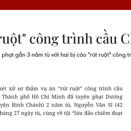
 ruột" công trình cầu
hạt gần 3 năm tù với hai bị cáo "rút ruột" công t
xét xử sơ thẩm vụ án “rút ruột” công trình cầu
 Thành phố Hồ Chí Minh đã tuyên phạt Dương
uyện Bình Chánh) 2 năm tù, Nguyễn Văn Sĩ (42
háng 27 ngày tù, cùng về tội “lừa đảo chiếm đoạt