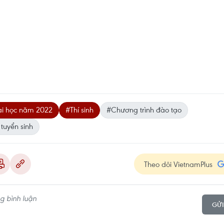
ại học năm 2022
#Thí sinh
#Chương trình đào tạo
tuyển sinh
Theo dõi VietnamPlus
GỬI