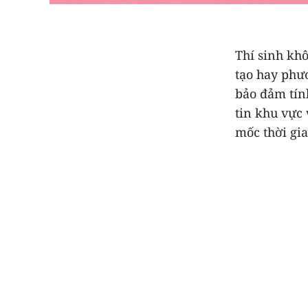
Thí sinh kh
tạo hay phư
bảo đảm tính
tin khu vực 
mốc thời gia