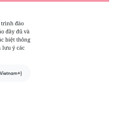
trình đào
áo đầy đủ và
ặc biệt thông
n lưu ý các
Vietnam+)