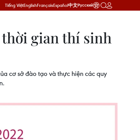
Tiếng Việt
English
Français
Español
中文
Русский
hời gian thí sinh
 của cơ sở đào tạo và thực hiện các quy
n.