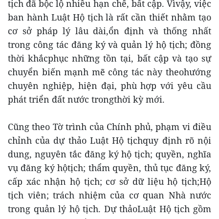
tịch đã bộc lộ nhiều hạn chế, bất cập. Vìvậy, việc
ban hành Luật Hộ tịch là rất cần thiết nhằm tạo
cơ sở pháp lý lâu dài,ổn định và thống nhất
trong công tác đăng ký và quản lý hộ tịch; đồng
thời khắcphục những tồn tại, bất cập và tạo sự
chuyển biến mạnh mẽ công tác này theohướng
chuyên nghiệp, hiện đại, phù hợp với yêu cầu
phát triển đất nước trongthời kỳ mới.
Cũng theo Tờ trình của Chính phủ, phạm vi điều
chỉnh của dự thảo Luật Hộ tịchquy định rõ nội
dung, nguyên tắc đăng ký hộ tịch; quyền, nghĩa
vụ đăng ký hộtịch; thẩm quyền, thủ tục đăng ký,
cấp xác nhận hộ tịch; cơ sở dữ liệu hộ tịch;Hộ
tịch viên; trách nhiệm của cơ quan Nhà nước
trong quản lý hộ tịch. Dự thảoLuật Hộ tịch gồm