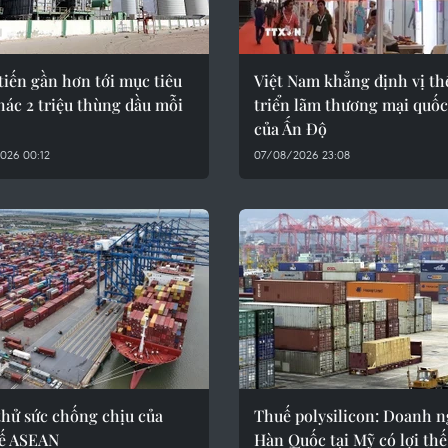
tiến gần hơn tới mục tiêu
Việt Nam khẳng định vị thế
hác 2 triệu thùng dầu mỗi
triển lãm thương mại quốc
của Ấn Độ
026 00:12
07/08/2026 23:08
thử sức chống chịu của
Thuế polysilicon: Doanh 
tế ASEAN
Hàn Quốc tại Mỹ có lợi thế