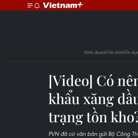
Kinh doanh
Tài chính
Tín dụ
[Video] Có n
khẩu xăng dầu
trạng tồn kho
PVN đã có văn bản gửi Bộ Công Th