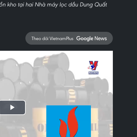
tồn kho tại hai Nhà máy lọc dầu Dung Quất
Theo dõi VietnamPlus
Play
Video