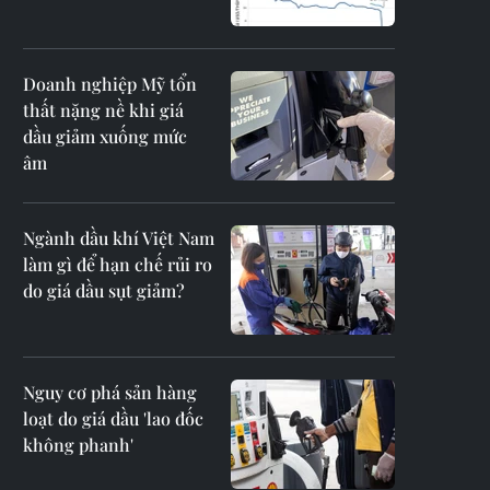
Doanh nghiệp Mỹ tổn
thất nặng nề khi giá
dầu giảm xuống mức
âm
Ngành dầu khí Việt Nam
làm gì để hạn chế rủi ro
do giá dầu sụt giảm?
Nguy cơ phá sản hàng
loạt do giá dầu 'lao đốc
không phanh'