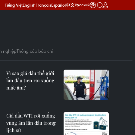
Tiếng Việt
English
Français
Español
中文
Русский
h nghiệp
Thông cáo báo chí
Vì sao giá dầu thế giới
lần đầu tiên rơi xuống
mức âm?
Giá dầu WTI rơi xuống
vùng âm lần đầu trong
lịch sử