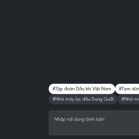
#Tập đoàn Dầu khí Việt Nam
#Tạm dừn
#Nhà máy lọc dầu Dung Quất
#Nhà má