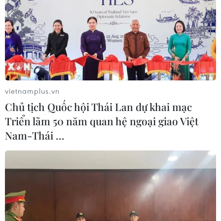
Giao chỉ tiêu bao phủ bảo
Tạo đột phá từ y tế cơ sở
hiểm y tế toàn quốc đạt
đến phát triển nguồn nhân
100% vào năm 2030
lực
02/08/2026 04:54
02/08/2026 03:25
vietnamplus.vn
Chủ tịch Quốc hội Thái Lan dự khai mạc
Triển lãm 50 năm quan hệ ngoại giao Việt
Nam-Thái …
Báo động cận thị học
Thành phố Hồ Chí Minh
đường khi nhiều trẻ giảm
phát triển hệ thống y tế đa
thị lực từ rất sớm
tầng, đồng bộ, thống nhất
01/08/2026 09:31
01/08/2026 09:14