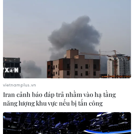
Bộ Y tế đề xuất 8 nhóm
Quảng Ninh chấm dứt cơ
chính sách trong sửa đổi
sở giết mổ động vật không
Luật hiến, ghép mô, tạng
đủ điều kiện trước 31/10
03/08/2026 14:44
03/08/2026 11:31
vietnamplus.vn
Iran cảnh báo đáp trả nhằm vào hạ tầng
năng lượng khu vực nếu bị tấn công
Bệnh viện hạng đặc biệt cơ
Bộ Y tế: Đề xuất quỹ Bảo
sở Ninh Bình khẳng định
hiểm y tế thanh toán chi