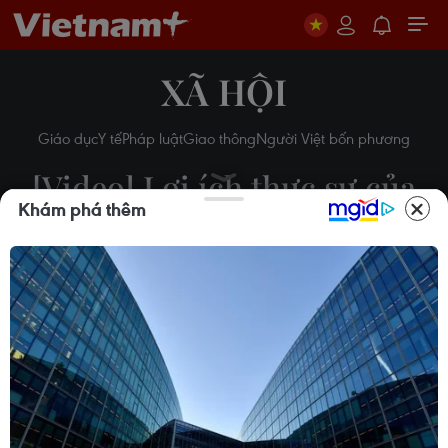
XÃ HỘI
Giáo dục
Y tế
Pháp luật
Giao thông
Người Việt bốn phương
[Video] Lợi ích thực sự của
Khám phá thêm
tiêm vaccine phòng COVID-
19 là gì?
16/06/2021 07:59
Theo dõi VietnamPlus