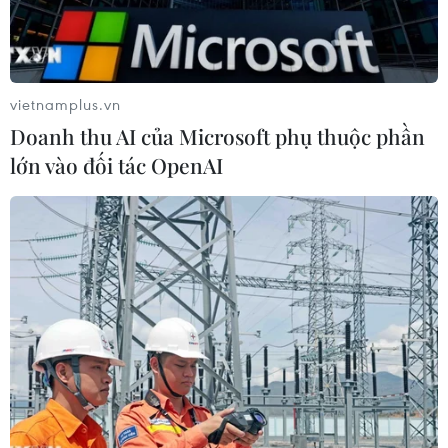
Tiêm chủng vaccine phòng COVID-19 là cách an
toàn nhất giúp tạo hàng rào bảo vệ, đây là một
công cụ quan trọng để giúp ngăn chặn đại dịch
vietnamplus.vn
viêm đường hô hấp cấp COVID-19.
Doanh thu AI của Microsoft phụ thuộc phần
lớn vào đối tác OpenAI
Play
Video
Lợi ích của việc tiêm chủng vaccine phòng
COVID-19 là bảo vệ người được tiêm khỏi rơi