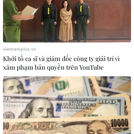
Gia Lai xác thực 99,8% dữ
Bộ Y tế : Trên 22% người
liệu bảo hiểm
trưởng thành thiếu vận
động thể lực
01/08/2026 07:05
31/07/2026 04:10
vietnamplus.vn
Khởi tố ca sĩ và giám đốc công ty giải trí vì
xâm phạm bản quyền trên YouTube
TP Hồ Chí Minh đồng
Bé trai 7 tuổi được ghép
hành để trẻ mắc bệnh
thận xuyên Việt từ người
hiểm nghèo không lỡ cơ
hiến chết não
hội học tập và điều trị
30/07/2026 12:52
30/07/2026 13:53