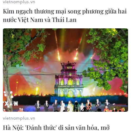
vietnamplus.vn
Kim ngạch thương mại song phương giữa hai
nước Việt Nam và Thái Lan
# tiêm vaccine phòng COVID-19
#Tiêm chủng
#COVID-19
#Bệnh nhân
vietnamplus.vn
Hà Nội: 'Đánh thức' di sản văn hóa, mở