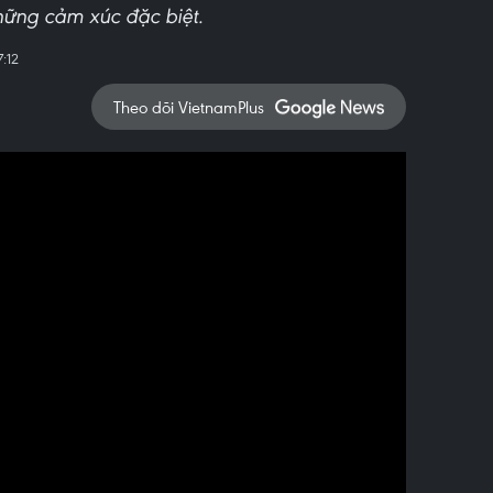
ững cảm xúc đặc biệt.
:12
Theo dõi VietnamPlus