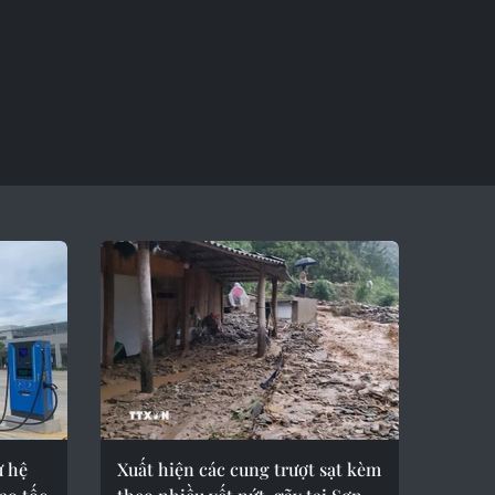
ư hệ
Xuất hiện các cung trượt sạt kèm