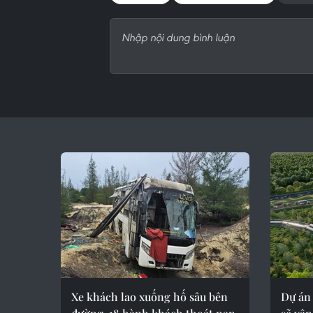
Xe khách lao xuống hố sâu bên
Dự án