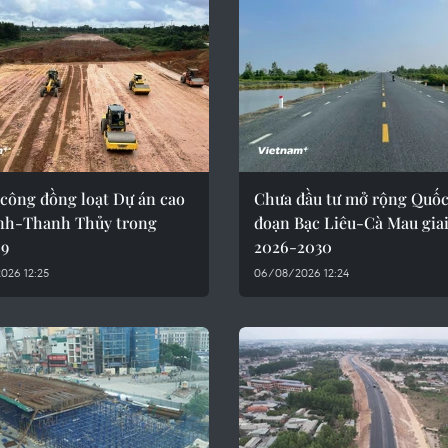
 công đồng loạt Dự án cao
Chưa đầu tư mở rộng Quốc 
inh-Thanh Thủy trong
đoạn Bạc Liêu-Cà Mau gia
 9
2026-2030
026 12:25
06/08/2026 12:24