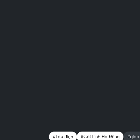
#Tàu điện
#Cát Linh-Hà Đông
#giao