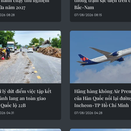
n hành chạy thử nghiệm
thống trạm sạc điện trên c
iữa năm 2027
Bắc-Nam
026 08:28
07/08/2026 08:15
 lý dứt điểm việc tập kết
Hãng hàng không Air Pre
ành lang an toàn giao
của Hàn Quốc nối lại đườn
 Quốc lộ 22B
Incheon-TP Hồ Chí Minh
026 04:31
07/08/2026 04:28