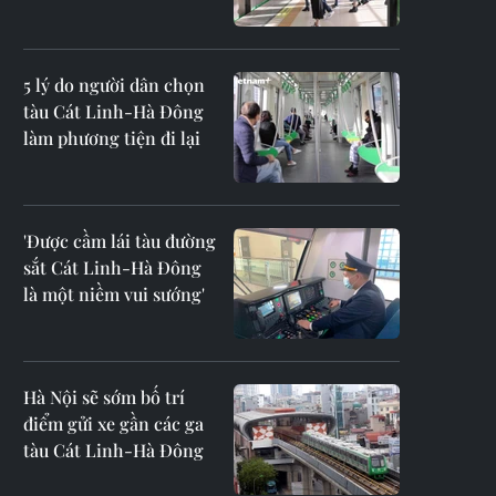
5 lý do người dân chọn
tàu Cát Linh-Hà Đông
làm phương tiện đi lại
'Được cầm lái tàu đường
sắt Cát Linh-Hà Đông
là một niềm vui sướng'
Hà Nội sẽ sớm bố trí
điểm gửi xe gần các ga
tàu Cát Linh-Hà Đông