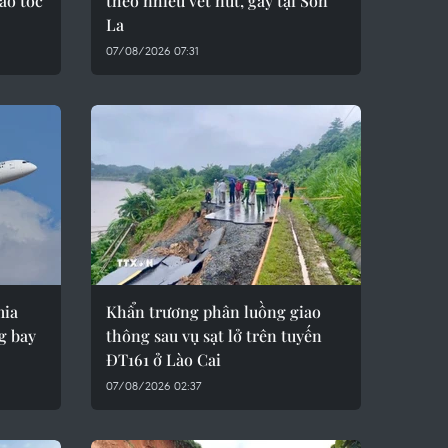
ao tốc
theo nhiều vết nứt, gãy tại Sơn
La
07/08/2026 07:31
mia
Khẩn trương phân luồng giao
g bay
thông sau vụ sạt lở trên tuyến
ĐT161 ở Lào Cai
07/08/2026 02:37