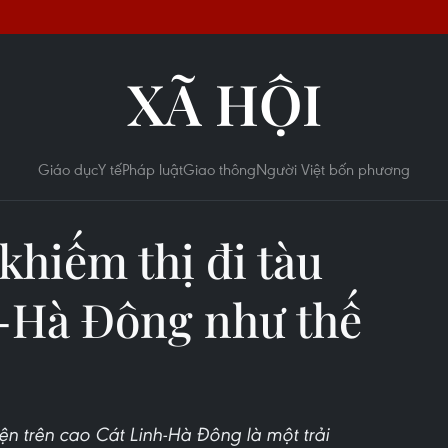
XÃ HỘI
Giáo dục
Y tế
Pháp luật
Giao thông
Người Việt bốn phương
khiếm thị đi tàu
h-Hà Đông như thế
iện trên cao Cát Linh-Hà Đông là một trải