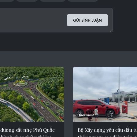
GỬI BÌNH LUẬN
 đường sắt nhẹ Phú Quốc
Bộ Xây dựng yêu cầu đầu t