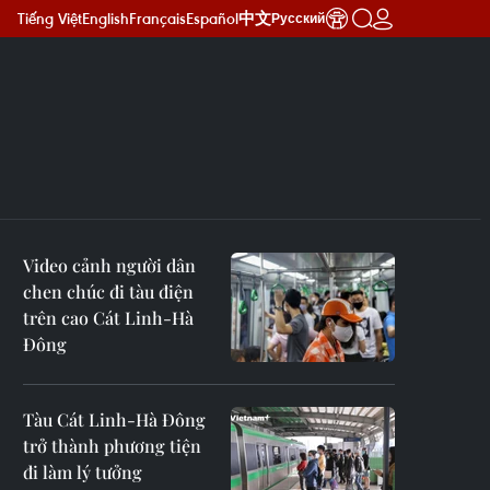
Tiếng Việt
English
Français
Español
中文
Русский
Video cảnh người dân
chen chúc đi tàu điện
trên cao Cát Linh-Hà
Đông
Tàu Cát Linh-Hà Đông
trở thành phương tiện
đi làm lý tưởng