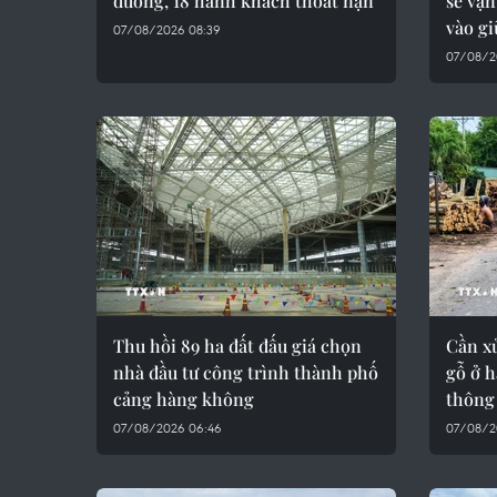
đường, 18 hành khách thoát nạn
sẽ vậ
vào g
07/08/2026 08:39
07/08/2
Thu hồi 89 ha đất đấu giá chọn
Cần xử
nhà đầu tư công trình thành phố
gỗ ở h
cảng hàng không
thông
07/08/2026 06:46
07/08/2