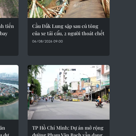
h tiến
Cầu Đắk Lung sập sau cú tông
 bay
của xe tải cẩu, 2 người thoát chết
06/08/2026 09:00
oăn
TP Hồ Chí Minh: Dự án mở rộng
u dự
đường Phạm Văn Bạch vẫn dang