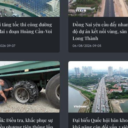
 tăng tốc thi công đường
Đồng Nai yêu cầu đẩy nhan
đai 1 đoạn Hoàng Cầu-Voi
độ dự án kết nối vùng, sân
Long Thành
026 09:07
06/08/2026 09:05
k: Điều tra, khắc phục sự
Đại biểu Quốc hội băn kh
iều phương tiện thủng lốp
khả năng cân đối vốn 2 siê