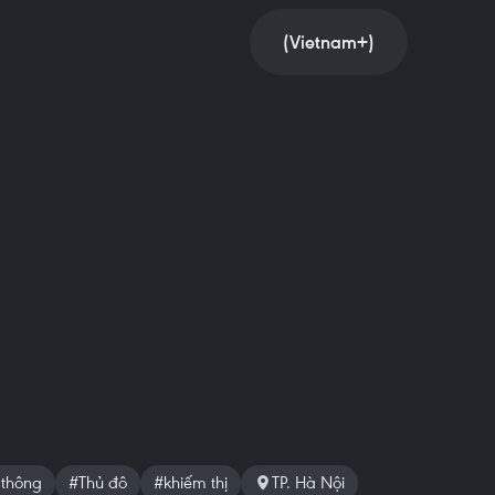
(Vietnam+)
 thông
#Thủ đô
#khiếm thị
TP. Hà Nội