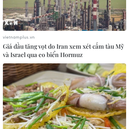
Dịch COVID-19: Lợi nhuận ngân hàng
vietnamplus.vn
'khủng,' nguyên nhân do đâu?
Giá dầu tăng vọt do Iran xem xét cấm tàu Mỹ
16/07/2021 07:38
và Israel qua eo biển Hormuz
Trong bối cảnh dịch COVID-19 diễn biến phức tạp, nền
kinh tế chịu tác động tiêu cực, tăng trưởng thấp, doanh
nghiệp và người dân khó khăn, song ngành ngân hàng
vẫn đạt mức lợi nhuận cao đột biến.