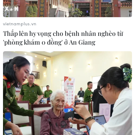
nước tham gia thị trường này./.
(TTXVN/Vietnam+)
vietnamplus.vn
Thắp lên hy vọng cho bệnh nhân nghèo từ
'phòng khám 0 đồng' ở An Giang
#Thị trường mua bán nợ
#Tổ chức tín dụng
#Ngân hàng Nhà nước Việt Nam
#Mua bán nợ xấu