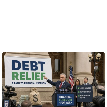
dễ phát sinh nợ và gây ra nhiều nguy cơ tiềm ẩn
cho nền kinh tế.
Trong khi đó, thị trường mua bán nợ của Việt
Nam còn sơ khai, công cụ và hành lang pháp lý
chưa đồng bộ đang đòi hỏi Việt Nam nhanh
chóng có sàn giao dịch nợ để đảm bảo công khai
minh bạch thông tin.
Theo ông Nguyễn Quốc Hùng, Tổng Thư ký Hiệp
hội Ngân hàng Việt Nam, Nghị quyết số
42/2017/QH14 (Nghị quyết 42) của Quốc hội về
thí điểm xử lý nợ xấu của các tổ chức tín dụng
có hiệu lực thi hành từ ngày 15/8/2017 đã tạo cơ
chế xử lý đồng bộ, hiệu quả giúp các tổ chức tín
dụng đẩy nhanh quá trình xử lý nợ xấu.
[Việt Nam có thể sẽ ra mắt sàn giao dịch nợ