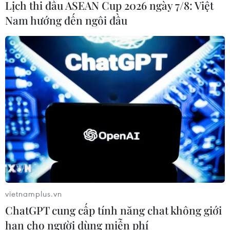
Lịch thi đấu ASEAN Cup 2026 ngày 7/8: Việt
Nam hướng đến ngôi đầu
Giải bài toán nợ xấu, tăng sức đề kháng
cho hệ thống ngân hàng
04/11/2020 05:05
Đại biểu Quốc hội Hoàng Văn Cường cho rằng yếu tố
gây ra tình trạng nợ xấu của năm nay chịu nhiều ảnh
hưởng, tác động từ yếu tố khách quan - dịch COVID-19.
vietnamplus.vn
ChatGPT cung cấp tính năng chat không giới
hạn cho người dùng miễn phí