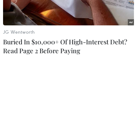
JG Wentworth
Buried In $10,000+ Of High-Interest Debt?
Read Page 2 Before Paying
Ảnh minh họa. (Nguồn: Vietnam+)
Dịch COVID-19 làm đứt gẫy chuỗi cung ứng gây
gián đoạn dòng tiền khiến tỷ trọng vay mượn
ngân hàng của doanh nghiệp để duy trì hoạt
động sản xuất kinh doanh tăng cao… Điều này