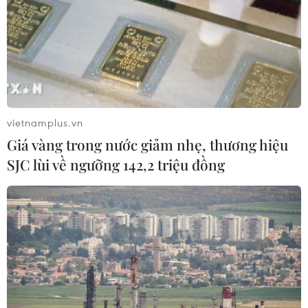
Chia sẻ khó khăn với DN: Các ngân hàng
đồng thuận giảm lãi suất
12/07/2021 10:50
Các ngân hàng đã thống nhất việc giảm lãi suất sẽ
hướng đến các đối tượng bị ảnh hưởng bởi dịch
COVID-19 và tùy theo đối tượng, các tổ chức tín dụng sẽ
vietnamplus.vn
có mức giảm lãi suất phù hợp.
Giá vàng trong nước giảm nhẹ, thương hiệu
SJC lùi về ngưỡng 142,2 triệu đồng