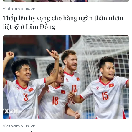
vietnamplus.vn
#Nhà đầu tư
Thắp lên hy vọng cho hàng ngàn thân nhân
liệt sỹ ở Lâm Đồng
Theo dõi VietnamPlus
TIN LIÊN QUAN
vietnamplus.vn