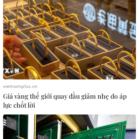
vietnamplus.vn
Giá vàng thế giới quay đầu giảm nhẹ do áp
lực chốt lời
Việt Nam có thể sẽ ra mắt sàn giao dịch
nợ xấu trong quý 3
24/06/2021 08:18