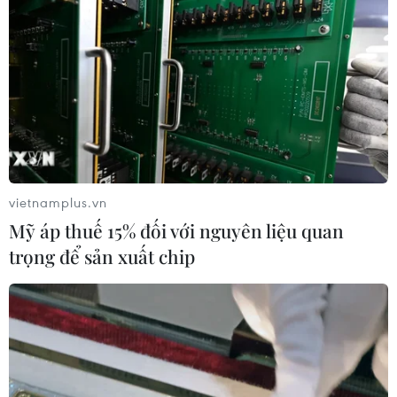
Sàn giao dịch nợ xấu ra đời sẽ là thông tin tốt cho các
ngân hàng thương mại vì trong thời gian qua nhiều
ngân hàng liên tục rao bán nợ nhưng trầy trật vì không
dễ tìm nhà đầu tư.
vietnamplus.vn
Mỹ áp thuế 15% đối với nguyên liệu quan
trọng để sản xuất chip