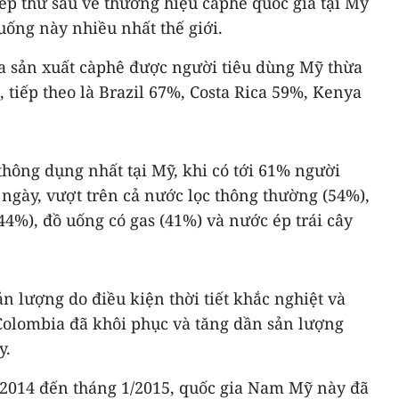
ếp thứ sáu về thương hiệu càphê quốc gia tại Mỹ
ồ uống này nhiều nhất thế giới.
ia sản xuất càphê được người tiêu dùng Mỹ thừa
, tiếp theo là Brazil 67%, Costa Rica 59%, Kenya
thông dụng nhất tại Mỹ, khi có tới 61% người
ngày, vượt trên cả nước lọc thông thường (54%),
44%), đồ uống có gas (41%) và nước ép trái cây
n lượng do điều kiện thời tiết khắc nghiệt và
 Colombia đã khôi phục và tăng dần sản lượng
y.
/2014 đến tháng 1/2015, quốc gia Nam Mỹ này đã