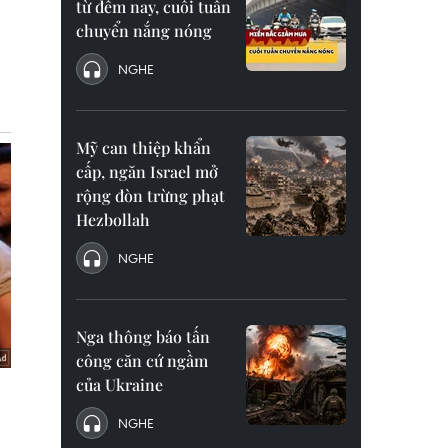
từ đêm nay, cuối tuần
chuyển nắng nóng
NGHE
Mỹ can thiệp khẩn
cấp, ngăn Israel mở
rộng đòn trừng phạt
Hezbollah
NGHE
Nga thông báo tấn
công căn cứ ngầm
của Ukraine
NGHE