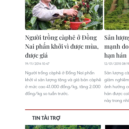
Người trồng càphê ở Đồng
Sản lượn
Nai phấn khởi vì được mùa,
mạnh do
được giá
hạn hán
19/11/2014 10:47
12/01/2015 08:1
Người trồng càphê ở Đồng Nai phấn
Sản lượng cà
khởi vì sản lượng tăng và giá bán càphê
giảm nghiêm
ở mức cao 41.000 đồng/kg, tăng 2.000
ảnh hưởng c
đồng/kg so tuần trước.
hán được coi 
này trong nh