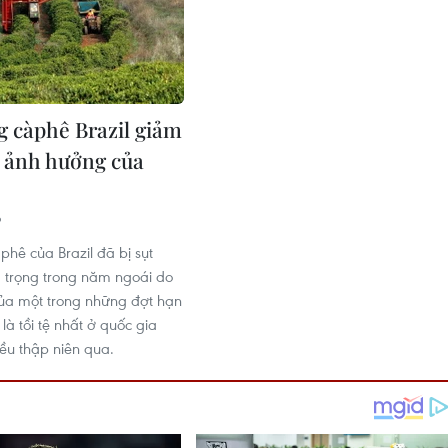
g càphê Brazil giảm
 ảnh hưởng của
9
phê của Brazil đã bị sụt
 trọng trong năm ngoái do
ủa một trong những đợt hạn
là tồi tệ nhất ở quốc gia
iều thập niên qua.