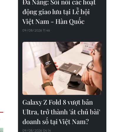
Đà Nẵng: Sôi nổi các hoạt
động giao lưu tại Lễ hội
Việt Nam - Hàn Quốc
09/08/2026 11:46
Galaxy Z Fold 8 vượt bản
Ultra, trở thành 'át chủ bài'
doanh số tại Việt Nam?
09/08/2026 04:14