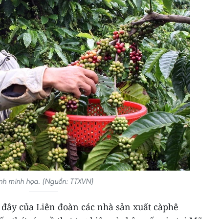
nh minh họa. (Nguồn: TTXVN)
 đây của Liên đoàn các nhà sản xuất càphê