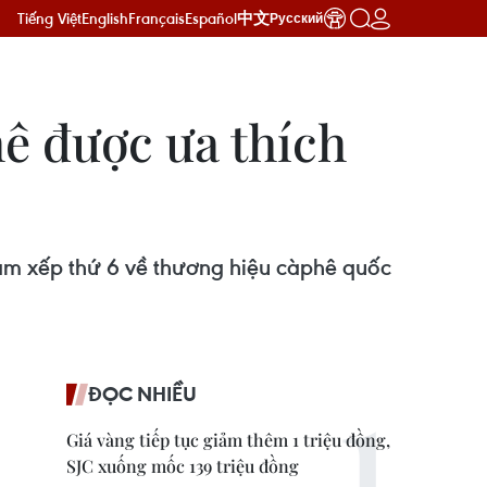
Tiếng Việt
English
Français
Español
中文
Русский
ê được ưa thích
am xếp thứ 6 về thương hiệu càphê quốc
ĐỌC NHIỀU
Giá vàng tiếp tục giảm thêm 1 triệu đồng,
SJC xuống mốc 139 triệu đồng