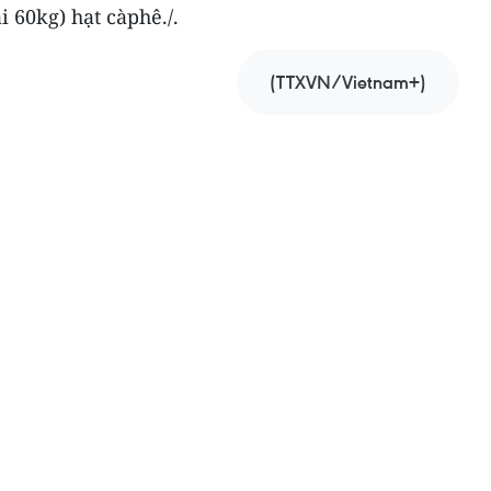
i 60kg) hạt càphê./.
(TTXVN/Vietnam+)