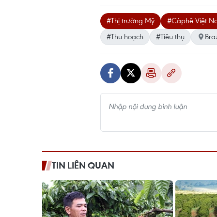
#Thị trường Mỹ
#Càphê Việt 
#Thu hoạch
#Tiêu thụ
Braz
TIN LIÊN QUAN