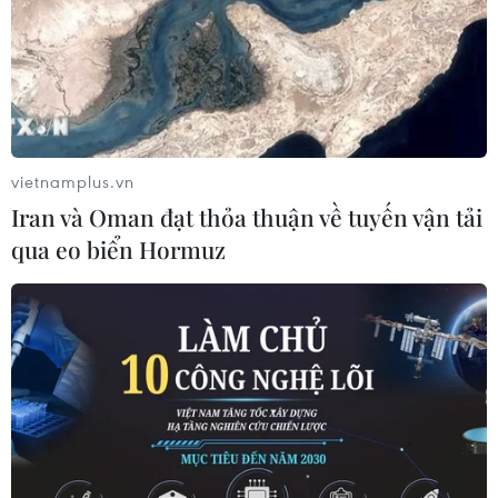
khách nín thở và bật khóc trong đêm 25, rạng sáng
26/11 khi cơn bảo số 9 đổ bộ.
vietnamplus.vn
Iran và Oman đạt thỏa thuận về tuyến vận tải
qua eo biển Hormuz
Vietnam Airlines nhận 2 giải thưởng uy tín
tại World Travel Awards