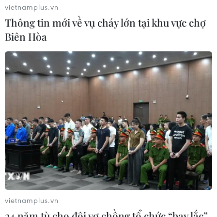
vietnamplus.vn
Thông tin mới về vụ cháy lớn tại khu vực chợ
Biên Hòa
Các hãng hàng không Việt 'cõng' trên 50
triệu khách trong năm 2018
12/12/2018 09:43
Thị trường hàng không Việt Nam năm nay tiếp tục có sự
tăng trưởng ổn định, các hãng hàng không đã tăng chất
lượng dịch vụ và hạn chế tối đa tỷ lệ chậm, hủy chuyến.
vietnamplus.vn
24 năm tù cho đôi vợ chồng tổ chức “bay lắc”