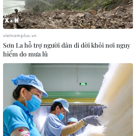
Bộ Xây dựng mạnh tay xử lý nhà thầu
chậm tiến độ cao tốc Cam Lộ-La Sơn
04/08/2026 08:26
vietnamplus.vn
Sơn La hỗ trợ người dân di dời khỏi nơi nguy
Công nghệ thi công
hiểm do mưa lũ
đào hầm NATM "hệ Đèo Cả"
04/08/2026 08:23
Lào Cai: Hơn 2.000m3 bất ngờ tràn
xuống khu vực Trạm thu phí BOT
đường tỉnh 155
04/08/2026 06:06