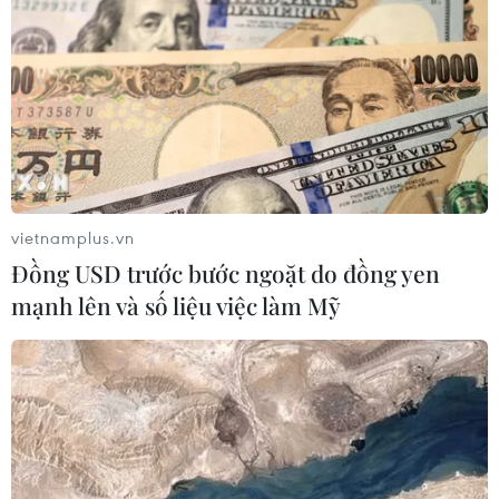
vietnamplus.vn
Đồng USD trước bước ngoặt do đồng yen
mạnh lên và số liệu việc làm Mỹ
Đêm trắng không ngủ để những ‘cánh
chim sắt’ vượt bão giông
27/11/2018 03:41
Những cơn mưa như trút táp mạnh vào ô cửa kính máy
bay, gió giật ào ào làm máy bay chao đảo, nhiều hành