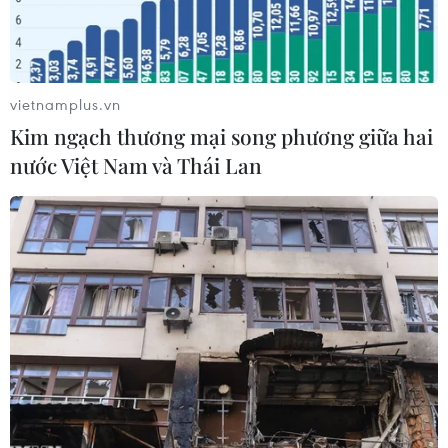
Giêng).
vietnamplus.vn
Kim ngạch thương mại song phương giữa hai
nước Việt Nam và Thái Lan
Ảnh minh họa. (Ảnh: Việt Hùng/Vietnam+)
Nhằm đáp ứng nhu cầu đi lại tăng cao trong dịp
Tết Nguyên đán 2019, trong giai đoạn cao điểm