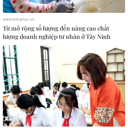
Chuẩn bị khởi công tuyến đường
gom đầu tiên của dự án Vành đai 4
TP Hồ Chí Minh
vietnamplus.vn
04/08/2026 04:14
Từ mở rộng số lượng đến nâng cao chất
lượng doanh nghiệp tư nhân ở Tây Ninh
APEC 2027: Chi tiết
tuyến tàu điện nhẹ LRT đầu tiên tại
Phú Quốc dần thành hình
04/08/2026 03:40
Bộ Xây dựng lên tiếng về việc điều
chỉnh hợp đồng trước biến động giá
lớn
04/08/2026 03:03
Thành phố Hồ Chí Minh phát hành