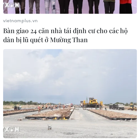
vietnamplus.vn
Bàn giao 24 căn nhà tái định cư cho các hộ
dân bị lũ quét ở Mường Than
TIN CÙNG CHUYÊN MỤC
Đầu tư hơn 6.209 tỷ đồng hoàn thiện
hạ tầng dùng chung Bến cảng Liên
Chiểu
06/08/2026 06:28
Quảng Trị: Xử phạt tài xế vượt đường
ngang có tín hiệu cảnh báo đường
sắt