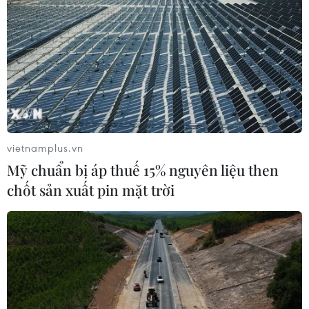
vietnamplus.vn
Mỹ chuẩn bị áp thuế 15% nguyên liệu then
chốt sản xuất pin mặt trời