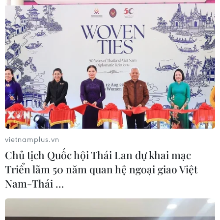
#Bản tin thời sự
#Xã hội
#An ninh xã hội
#VietnamPlus
#Vietnam
#Plus
TP. Hà Nội
Tp. Hồ Chí Minh
Theo dõi VietnamPlus
vietnamplus.vn
Chủ tịch Quốc hội Thái Lan dự khai mạc
Triển lãm 50 năm quan hệ ngoại giao Việt
TIN LIÊN QUAN
Nam-Thái …