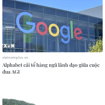
Cao tốc Khánh Hoà-Buôn Ma Thuột
sẽ hoàn thành, khai thác trong năm
nay
05/08/2026 07:14
Sân bay Nội Bài cho xe biển vàng đón
trả, khách trước sảnh tại Nhà ga T1
vietnamplus.vn
05/08/2026 04:01
Alphabet cải tổ hàng ngũ lãnh đạo giữa cuộc
đua AGI
Lâm Đồng: Bám sát tiến độ để sân
bay Liên Khương mở cửa đúng hạn
19/8
05/08/2026 02:19