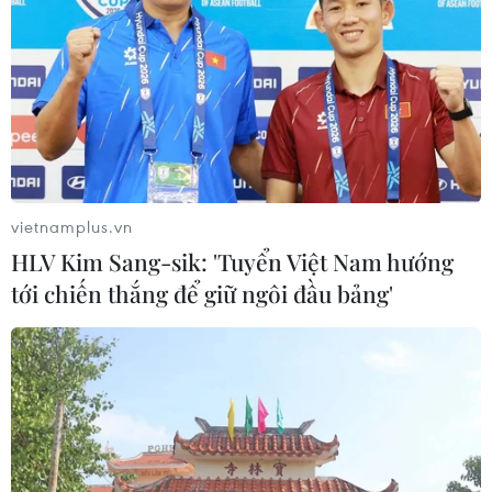
vietnamplus.vn
HLV Kim Sang-sik: 'Tuyển Việt Nam hướng
tới chiến thắng để giữ ngôi đầu bảng'
Hơn 1 tỷ USD chảy vào thị trường giúp VN-
Index lập đỉnh mới
28/07/2025 05:56
Kết thúc phiên sáng 28/7, VN-Index tăng 18,93 điểm
(+1,24%) lên 1.550,06 điểm; HNX-Index cũng tăng mạnh
7,04 điểm (+2,77%) lên 261,60 điểm còn UPCOM-Index