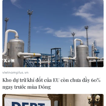
#VN-Index
#thị trường chứng khoán Việt Nam
#chiến lược giao dịch ngắn hạn
Theo dõi VietnamPlus
vietnamplus.vn
TIN LIÊN QUAN
Kho dự trữ khí đốt của EU còn chưa đầy 60%
ngay trước mùa Đông