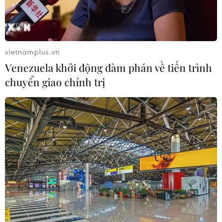
vietnamplus.vn
Venezuela khởi động đàm phán về tiến trình
chuyển giao chính trị
Nhà đầu tư theo dõi diễn biến thị trường chứng khoán tại sàn
HOSE. (Ảnh: Hứa Chung/TTXVN)
Sau cú sốc bán mạnh và giảm sâu ngày 29/7, thị
trường chứng khoán Việt Nam ngày 30/7 đã bật
tăng trở lại, giúp VN-Index phục hồi vượt mốc