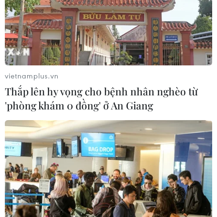
tăng 1,11 điểm lên 106,88 điểm.
vietnamplus.vn
Thắp lên hy vọng cho bệnh nhân nghèo từ
'phòng khám 0 đồng' ở An Giang
20.000 tỷ đồng chảy vào thị trường, VN-
Index tiến gần đỉnh lịch sử