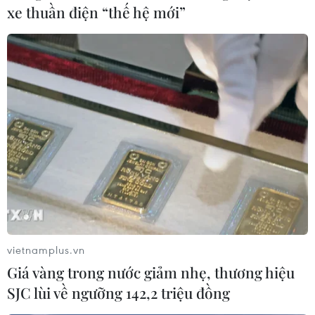
khoán Việt Nam cho thấy dòng tiền vẫn ở lại thị
xe thuần điện “thế hệ mới”
trường nhưng chưa tìm được hướng đi rõ ràng.
(TTXVN/Vietnam+)
vietnamplus.vn
Giá vàng trong nước giảm nhẹ, thương hiệu
SJC lùi về ngưỡng 142,2 triệu đồng