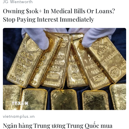
JG Wentworth
Owning $10k+ In Medical Bills Or Loans?
Stop Paying Interest Immediately
Cây cầu đã được xây dựng để người dân lưu thông, phục vụ
việc sản xuất lúa. (Ảnh: Nhựt An/TTXVN)
Cầu dài khoảng 15m, mặt cầu rộng gần 2m, làm
bằng sắt và trụ cầu bằng gỗ. Xe gắn máy, xe thô
sơ có thể lưu thông qua cây cầu này; qua đó,
giúp người dân vận chuyển phân bón, thuốc
bảo vệ thực vật, drone (máy bay không người
vietnamplus.vn
lái dùng để phun thuốc, bón phân)...
Ngân hàng Trung ương Trung Quốc mua