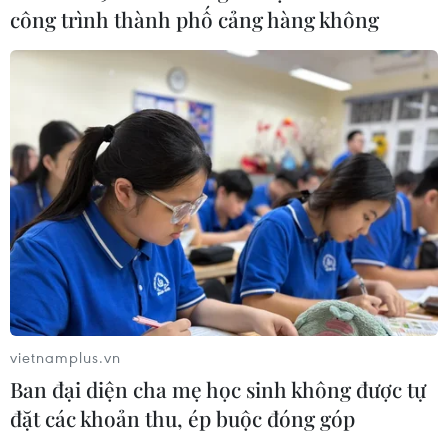
công trình thành phố cảng hàng không
Quân khu 7 đẩy mạnh ứng dụng
khoa học-công nghệ trong tìm kiếm,
quy tập hài cốt liệt sỹ
07/08/2026 08:45
Xem thêm
CƠ QUAN CHỦ QUẢN: THÔNG TẤN XÃ VIỆT NAM
vietnamplus.vn
Tổng Biên tập: TRẦN TIẾN DUẨN
Ban đại diện cha mẹ học sinh không được tự
Phó Tổng Biên tập: NGUYỄN THỊ TÁM, KHÚC THANH
đặt các khoản thu, ép buộc đóng góp
THỦY