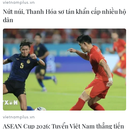
vietnamplus.vn
7 học sinh đội tuyển Việt Nam đoạt
Nứt núi, Thanh Hóa sơ tán khẩn cấp nhiều hộ
huy chương tại Olympic AI quốc tế
dân
07/08/2026 15:27
Áp thấp nhiệt đới trên vịnh Bắc Bộ sẽ
gây ảnh hưởng thế nào tới Việt Nam?
07/08/2026 14:38
Cảnh sát giao thông triển khai chiến
dịch nâng cao kỹ năng lái xe môtô, xe
gắn máy
07/08/2026 14:37
vietnamplus.vn
ASEAN Cup 2026: Tuyển Việt Nam thẳng tiến