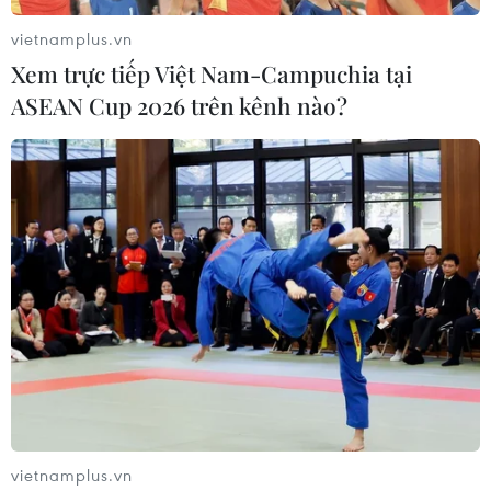
vietnamplus.vn
Xem trực tiếp Việt Nam-Campuchia tại
ASEAN Cup 2026 trên kênh nào?
Hàng chục hộ dân tại Phú Yên hiến hơn
2.000m2 đất để mở đường
20/05/2025 03:58
24 hộ dân ở các xã An Dân (huyện Tuy An), Xuân Sơn
Bắc và Xuân Sơn Nam (huyện Đồng Xuân), tỉnh Phú Yên
đã tự nguyện hiến hơn 2.260m2 đất để phục vụ mở
đường giao thông nông thôn.
vietnamplus.vn