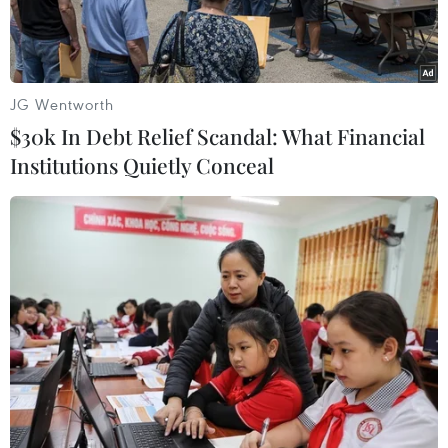
JG Wentworth
$30k In Debt Relief Scandal: What Financial
Institutions Quietly Conceal
Cây cầu đã được xây dựng để người dân lưu thông, vận
chuyển vật tư nông nghiệp. (Ảnh: Nhựt An/TTXVN)
Sau phản ánh của phóng viên Thông tấn xã Việt
Nam về việc nhiều hộ dân có đất sản xuất tại ấp
3, xã Gáo Giồng, huyện Cao Lãnh (tỉnh Đồng
Tháp) bị mất lối đi chung kể từ khi xây dựng
Nhà văn hóa ấp 3 và chuồng bò của một hộ dân
ở kế đó “mọc lên,” gần đây, chính quyền địa