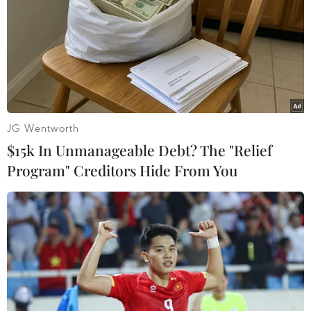
JG Wentworth
$15k In Unmanageable Debt? The "Relief
Program" Creditors Hide From You
#Đồng Tháp
#lối đi chung
#Nhà văn hóa ấp 3
#chuồng bò
Đồng Tháp