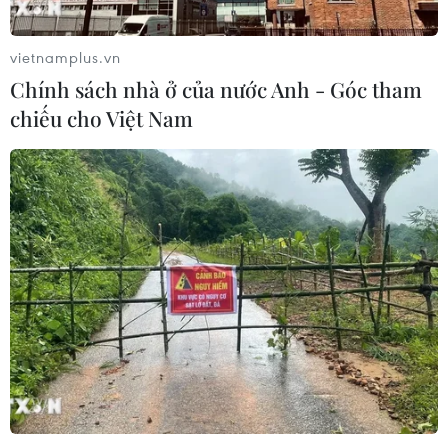
vietnamplus.vn
Chính sách nhà ở của nước Anh - Góc tham
chiếu cho Việt Nam
TIN CÙNG CHUYÊN MỤC
Bế mạc Hội thi lực lượng tham gia
bảo vệ an ninh, trật tự ở cơ sở giỏi
toàn quốc
07/08/2026 15:57