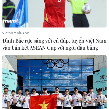
Theo dõi VietnamPlus
vietnamplus.vn
Đình Bắc rực sáng với cú đúp, tuyển Việt Nam
TIN LIÊN QUAN
vào bán kết ASEAN Cup với ngôi đầu bảng