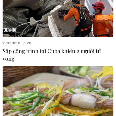
bảo hiểm y tế giấy, người dân có thể tự tích hợp thẻ bảo
hiểm y tế vào các ứng dụng này theo các bước đơn
giản.
vietnamplus.vn
Sập công trình tại Cuba khiến 2 người tử
vong