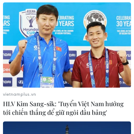
vietnamplus.vn
HLV Kim Sang-sik: 'Tuyển Việt Nam hướng
TIN CÙNG CHUYÊN MỤC
tới chiến thắng để giữ ngôi đầu bảng'
Hà Nội cảnh báo về việc sử dụng tế
bào gốc trong khám chữa bệnh, làm