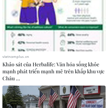
theo quy định của Luật Bảo hiểm xã hội để trình
cấp trên có biện pháp xử lý kịp thời nhằm đảm
bảo tối đa quyền lợi cho học sinh…
Ở một diễn biến khác, ông Bùi Ngọc Luận,
Trưởng Phòng Giáo dục và Đào tạo huyện Cẩm
Khê, cho biết qua xác minh ban đầu, khâu thu,
nộp hồ sơ, nộp kinh phí đóng bảo hiểm y tế cho
học sinh tại Trường Trung học Cơ sở Ngô Xá
vietnamplus.vn
chưa đúng nguyên tắc, gây bức xúc trong phụ
Khảo sát của Herbalife: Văn hóa sống khỏe
huynh và ảnh hưởng lớn đến ngành Giáo dục
mạnh phát triển mạnh mẽ trên khắp khu vực
của huyện.
Châu …
Phòng Giáo dục và Đào tạo huyện Cẩm Khê cũng
đã phối hợp với các cơ quan liên quan gia hạn
đầy đủ thẻ bảo hiểm y tế cho học sinh từ tháng
6-12/2025 nhằm bảo đảm quyền lợi khám, chữa