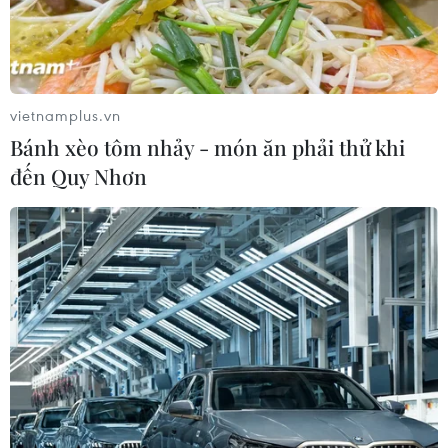
vietnamplus.vn
Bánh xèo tôm nhảy - món ăn phải thử khi
đến Quy Nhơn