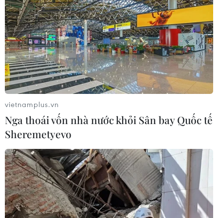
vietnamplus.vn
Nga thoái vốn nhà nước khỏi Sân bay Quốc tế
Sheremetyevo
Chính thức ngừng sử dụng
thẻ Bảo hiểm y tế giấy từ ngày 1/6/2025
01/06/2025 01:17
Để sử dụng ứng dụng VNeID hoặc VssID thay cho thẻ