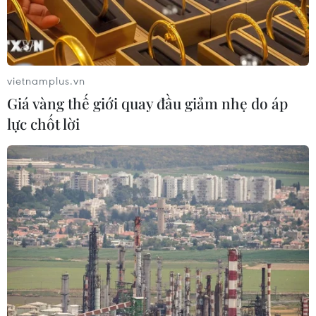
em đang theo học tại Trường Trung học Cơ sở
Ngô Xá bày tỏ bức xúc và gửi đơn đến các cơ
quan chức năng, kiến nghị làm rõ dấu hiệu sai
phạm trong việc thu, nộp tiền bảo hiểm y tế cho
vietnamplus.vn
học sinh./.
Giá vàng thế giới quay đầu giảm nhẹ do áp
lực chốt lời
Phú Thọ yêu cầu hoàn trả
tiền, bổ sung thẻ bảo hiểm
y tế cho học sinh bị “treo”
quyền lợi
Phòng Giáo dục và Đào tạo huyện Cẩm Khê yêu
cầu ông Trần Tuấn Phương, kế toán Trường Trung
học cơ sở Ngô Xá, hoàn trả 100% số tiền phụ
huynh đã nộp mua bảo hiểm y tế cho học sinh.