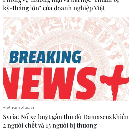
Không thể hoài nghi, xuyên tạc về
kỹ-thắng lớn" của doanh nghiệp Việt
chiến dịch 500 ngày đêm
TIN LIÊN QUAN
vietnamplus.vn
Syria: Nổ xe buýt gần thủ đô Damascus khiến
2 người chết và 13 người bị thương