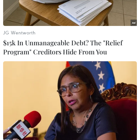
tháng.
JG Wentworth
$15k In Unmanageable Debt? The "Relief
Program" Creditors Hide From You
Trường Trung học cơ sở Ngô Xá, xã Minh Thắng, huyện Cẩm
Khê, tỉnh Phú Thọ. (Ảnh: Tạ Toàn/TTXVN)
Liên quan đến vụ việc xảy ra tại Trường Trung