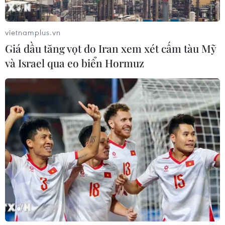
(TTXVN/Vietnam+)
vietnamplus.vn
Giá dầu tăng vọt do Iran xem xét cấm tàu Mỹ
và Israel qua eo biển Hormuz
#Bảo hiểm y tế
#Bảo hiểm xã hội
Phú Thọ