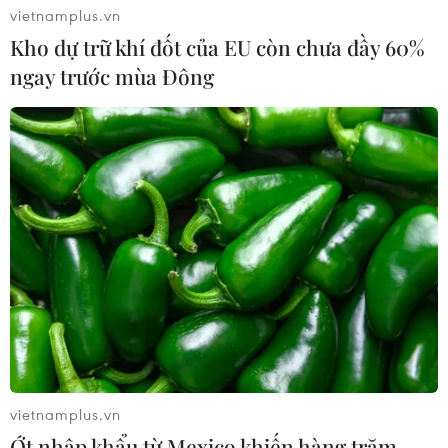
vietnamplus.vn
Kho dự trữ khí đốt của EU còn chưa đầy 60%
ngay trước mùa Đông
vietnamplus.vn
Ớt nhập khẩu từ Mexico khiến hàng trăm