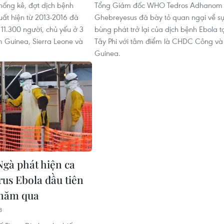
thống kê, đợt dịch bệnh
Tổng Giám đốc WHO Tedros Adhanom
xuất hiện từ 2013-2016 đã
Ghebreyesus đã bày tỏ quan ngại về s
 11.300 người, chủ yếu ở 3
bùng phát trở lại của dịch bệnh Ebola t
 Guinea, Sierra Leone và
Tây Phi với tâm điểm là CHDC Công và
Guinea.
Ngà phát hiện ca
rus Ebola đầu tiên
 năm qua
8