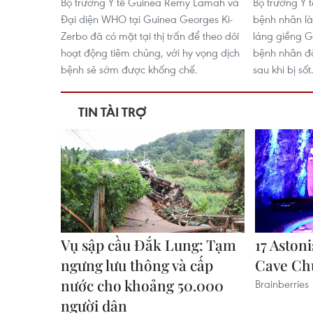
Bộ trưởng Y tế Guinea Remy Lamah và
Bộ trưởng Y t
Đại diện WHO tại Guinea Georges Ki-
bệnh nhân là 
Zerbo đã có mặt tại thị trấn để theo dõi
láng giềng G
hoạt động tiêm chủng, với hy vọng dịch
bệnh nhân đã
bệnh sẽ sớm được khống chế.
sau khi bị sốt