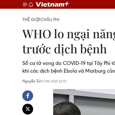
THẾ GIỚI
CHÂU PHI
WHO lo ngại năng
trước dịch bệnh
Số ca tử vong do COVID-19 tại Tây Phi tă
khi các dịch bệnh Ebola và Marburg cũn
Nguyễn Tú
19/08/2021 23:57