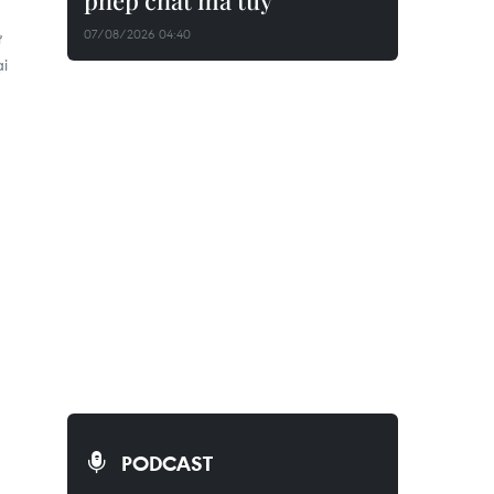
phép chất ma túy
07/08/2026 04:40
ự
ại
PODCAST