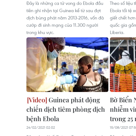
Đây là những ca tử vong do Ebola đầu
Theo số liệu 
tiên ghi nhận tại Guinea kể từ sau đợt
Ebola tồi tệ 
dịch bùng phát năm 2013-2016, vốn đã
giết chết hơn
cướp đi sinh mạng của 11.300 người
quốc gia gồm
trong khu vực.
Liberia.
Guinea phát động
Bờ Biển 
chiến dịch tiêm phòng dịch
nhiễm vi
bệnh Ebola
trong 25
24/02/2021 02:02
15/08/2021 07:5