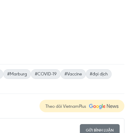
#Marburg
#COVID-19
#Vaccine
#đại dịch
Theo dõi VietnamPlus
GỬI BÌNH LUẬN