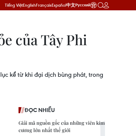
Tiếng Việt
English
Français
Español
中文
Русский
ỏe của Tây Phi
ục kể từ khi đại dịch bùng phát, trong
ĐỌC NHIỀU
Giải mã nguồn gốc của những viên kim
cương lớn nhất thế giới