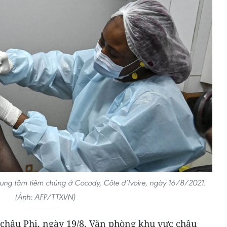
rung tâm tiêm chủng ở Cocody, Côte d’Ivoire, ngày 16/8/2021.
(Ảnh: AFP/TTXVN)
châu Phi, ngày 19/8, Văn phòng khu vực châu