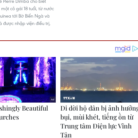
ế Pierre Dimba cho biết
một cô gái 18 tuổi, từ nước
uinea tới Bờ Biển Ngà và
 được nhập viện điều trị,
.