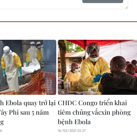
h Ebola quay trở lại
CHDC Congo triển khai
Tây Phi sau 5 năm
tiêm chủng vắcxin phòng
ng
bệnh Ebola
06
16/02/2021 02:27