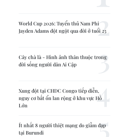
World Cup 2026: Tuyển thủ Nam Phi
Jayden Adams đột ngột qua đời ở tuổi 25
Cây chà là - Hình ảnh thân thuộc trong
đời sống người dân Ai Cập
Xung đột tại CHDC Congo tiếp diễn,
nguy cơ bất ổn lan rộng ở khu vực Hồ
Lớn
Ít nhất 8 người thiệt mạng do giẫm đạp
tại Burundi