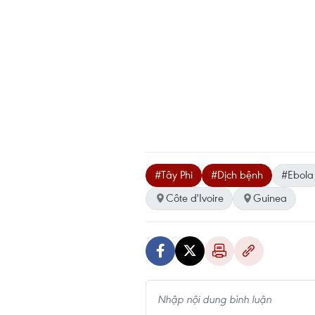
#Tây Phi
#Dịch bệnh
#Ebola
Côte d'Ivoire
Guinea