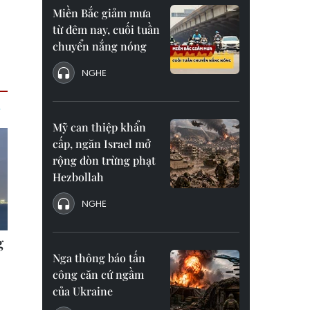
Miền Bắc giảm mưa
từ đêm nay, cuối tuần
chuyển nắng nóng
NGHE
Mỹ can thiệp khẩn
cấp, ngăn Israel mở
rộng đòn trừng phạt
Hezbollah
NGHE
Nga thông báo tấn
công căn cứ ngầm
của Ukraine