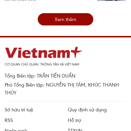
Xem thêm
CƠ QUAN CHỦ QUẢN: THÔNG TẤN XÃ VIỆT NAM
Tổng Biên tập: TRẦN TIẾN DUẨN
Phó Tổng Biên tập: NGUYỄN THỊ TÁM, KHÚC THANH
THỦY
Sở hữu trí tuệ
Quy định sử dụng
RSS
Hỗ trợ
Ngôn ngữ
TTXVN