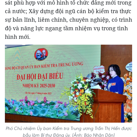
sát phù hợp với mô hình tổ chức đảng mới trong
cả nước; Xây dựng đội ngũ cán bộ kiểm tra thực
sự bản lĩnh, liêm chính, chuyên nghiệp, có trình
độ và năng lực ngang tầm nhiệm vụ trong tình
hình mới.
Phó Chủ nhiệm Ủy ban Kiểm tra Trung ương Trần Thị Hiền được
bầu làm Bí thư Đảng ủy. (Ảnh: Báo Nhân Dân)