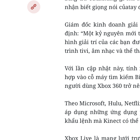
nhận biết giọng nói củatay 
Giám đốc kinh doanh giải 
định: “Một kỷ nguyên mới tr
hình giải trí của các bạn đ
trình tivi, âm nhạc và thể th
Với lần cập nhật này, tính
hợp vào cỗ máy tìm kiếm Bin
người dùng Xbox 360 trở nên
Theo Microsoft, Hulu, Netfli
áp dụng những ứng dụng 
khẩu lệnh mà Kinect có thể 
Xbox Live là mạng lưới tr