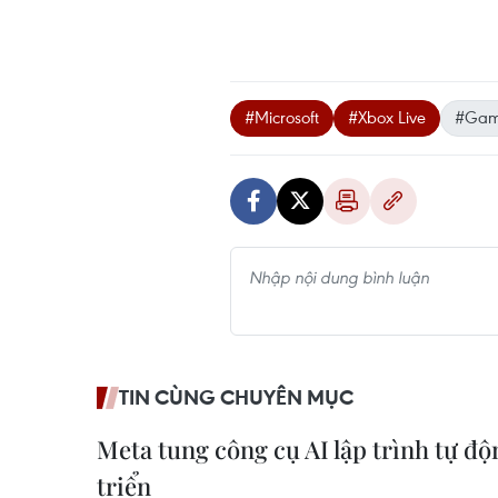
#Microsoft
#Xbox Live
#Gam
TIN CÙNG CHUYÊN MỤC
Meta tung công cụ AI lập trình tự đ
triển