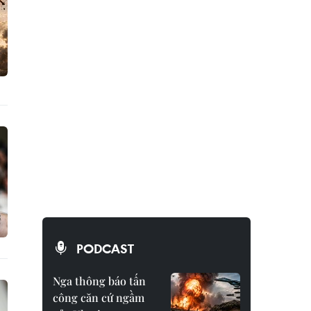
PODCAST
Nga thông báo tấn
công căn cứ ngầm