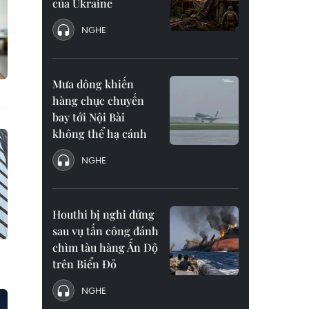
của Ukraine
NGHE
Mưa dông khiến
hàng chục chuyến
bay tới Nội Bài
không thể hạ cánh
NGHE
Houthi bị nghi đứng
sau vụ tấn công đánh
chìm tàu hàng Ấn Độ
trên Biển Đỏ
NGHE