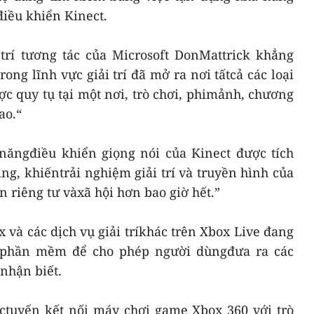
điều khiển Kinect.
trí tương tác của Microsoft DonMattrick khẳng
ong lĩnh vực giải trí đã mở ra nơi tấtcả các loại
ược quy tụ tại một nơi, trò chơi, phimảnh, chương
ao.“
 năngđiều khiển giọng nói của Kinect được tích
g, khiếntrải nghiệm giải trí và truyền hình của
 riêng tư vàxã hội hơn bao giờ hết.”
x và các dịch vụ giải tríkhác trên Xbox Live đang
phần mềm để cho phép người dùngđưa ra các
nhận biết.
ựctuyến kết nối máy chơi game Xbox 360 với trò