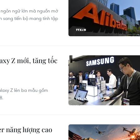
nh ngôn ngữ lớn mã nguồn mở
 sang tiến bộ mang tính tập
xy Z mới, tăng tốc
alaxy Z lên ba mẫu gồm
8.
er năng lượng cao