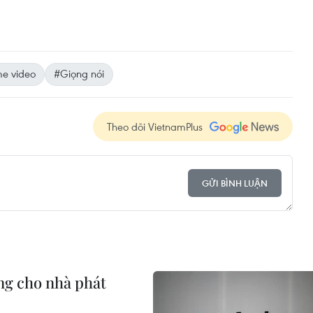
e video
#Giọng nói
Theo dõi VietnamPlus
GỬI BÌNH LUẬN
ộng cho nhà phát