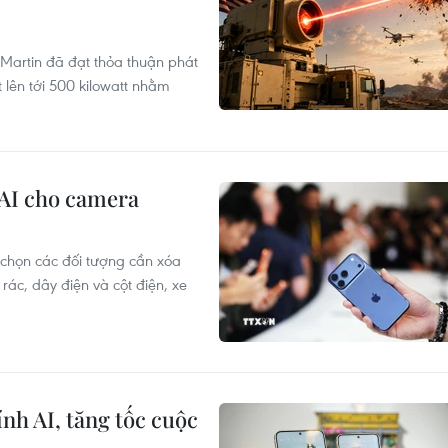
artin đã đạt thỏa thuận phát
t lên tới 500 kilowatt nhằm
 AI cho camera
 chọn các đối tượng cần xóa
rác, dây điện và cột điện, xe
nh AI, tăng tốc cuộc