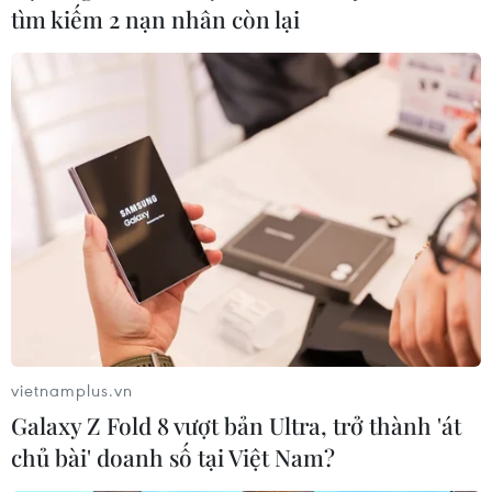
tìm kiếm 2 nạn nhân còn lại
#GoFood
#Gojek
#Món thuần Việt
#gỏi cuốn
#bữa ăn
#hệ sinh thái
Theo dõi VietnamPlus
vietnamplus.vn
TIN LIÊN QUAN
Galaxy Z Fold 8 vượt bản Ultra, trở thành 'át
chủ bài' doanh số tại Việt Nam?