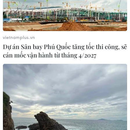
vietnamplus.vn
Dự án Sân bay Phú Quốc tăng tốc thi công, sẽ
TIN CÙNG CHUYÊN MỤC
cán mốc vận hành từ tháng 4/2027
Bánh xèo tôm nhảy - món ăn phải
thử khi đến Quy Nhơn
07/08/2026 00:00
Trình diễn, chế biến bún kèn Hà
Tiên: Lan tỏa tinh hoa ẩm thực Nam
Bộ
01/08/2026 13:12