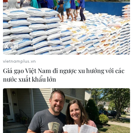
nhận: Các combo đồ ăn thức uống được đặt
nhiều hơn 2,5 lần vào quý 1/2022 so với cùng kỳ
năm trước, phản ánh xu hướng người dùng ăn
cùng nhau nhiều hơn. Trong đó, số lượng
combo đồ ăn trẻ em được đặt qua ứng dụng
cũng tăng rõ rệt.
vietnamplus.vn
Giá gạo Việt Nam đi ngược xu hướng với các
nước xuất khẩu lớn