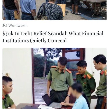
JG Wentworth
$30k In Debt Relief Scandal: What Financial
Institutions Quietly Conceal
Gojek ghi nhận lượng đơn hàng trên GoFood tăng hơn gấp đôi
trong 3 tháng đầu năm 2022 so với cùng kỳ năm 2021. (Ảnh:
T.U/Vienam+)
Sau đại dịch COVID-19, thói quen mua sắm nói
chung và tiêu dùng trong ăn uống của người