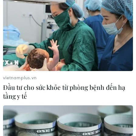
vietnamplus.vn
Đầu tư cho sức khỏe từ phòng bệnh đến hạ
tầng y tế
Hàng quán nhỏ cũng bán online: Trào lưu
hay nhu cầu thiết yếu?
27/04/2021 02:24
Trang đăng ký GoFood trực tuyến là một trong những