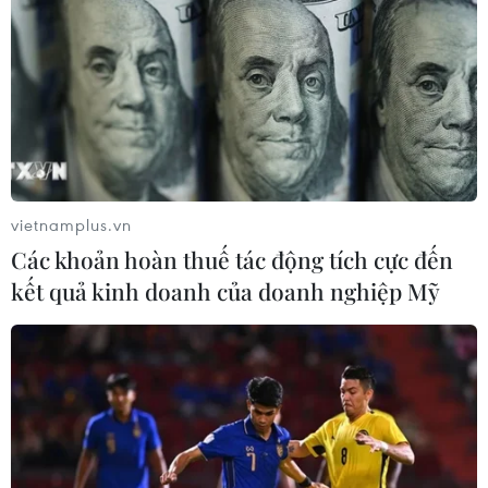
sáng kiến trong nỗ lực của Gojek nhằm đơn giản hoá
quy trình, hỗ trợ tối đa việc chuyển đổi số của các hộ
kinh doanh, doanh nghiệp vừa và nhỏ.
vietnamplus.vn
Các khoản hoàn thuế tác động tích cực đến
kết quả kinh doanh của doanh nghiệp Mỹ
Mở quán ăn online: Chỉ thức ăn ngon là sẽ