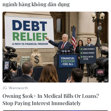
ăn qua các ứng dụng giao nhận đồ ăn trực
ngành hàng không dân dụng
tuyến. Làn sóng người dùng tăng trưởng mạnh
mẽ khiến các chủ nhà hàng, quán ăn đầu tư
nhiều hơn cho các kênh bán hàng qua ứng
dụng. “Mặc dù mới kinh doanh trực tuyến trên
GoFood từ sau đợt dịch COVID-19 thứ 4 nhưng
lượng đơn hàng qua kênh này tốt hơn hẳn so
với việc bán tại cửa hàng như trước kia. Tôi mới
trả bớt một mặt bằng thuê ngoài quận 3 để tập
trung cho gian hàng trực tuyến, tiết kiệm được
cả chục triệu tiền thuê mặt bằng, tiền trả lương
nhân viên so với trước đây,” chị Thúy Hằng
(Thành phố Thủ Đức) chủ một quán đồ ăn vặt
JG Wentworth
phấn khởi chia sẻ về kế hoạch “đánh chiếm” thị
Owning $10k+ In Medical Bills Or Loans?
trường trực tuyến đầy tiềm năng.
Stop Paying Interest Immediately