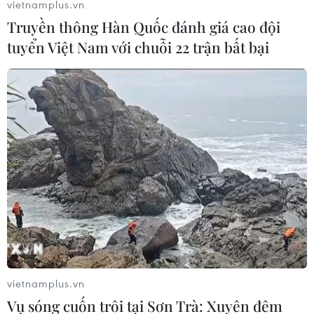
vietnamplus.vn
nhằm giúp kết nối hiệu quả các đối tác kinh
Truyền thông Hàn Quốc đánh giá cao đội
doanh với khách hàng, tạo điều kiện thuận lợi
tuyển Việt Nam với chuỗi 22 trận bất bại
cho người dùng trong việc đặt món ăn phục vụ
nhu cầu hàng ngày”./.
(Vietnam+)
vietnamplus.vn
Vụ sóng cuốn trôi tại Sơn Trà: Xuyên đêm