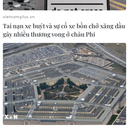
vietnamplus.vn
Tai nạn xe buýt và sự cố xe bồn chở xăng dầu
gây nhiều thương vong ở châu Phi
Hãng xe công nghệ tăng cường tuyển
dụng trong bình thường mới
11/03/2022 05:56
Nhằm đáp ứng nhu cầu ngày càng nhiều của khách
hàng, một số hãng xe công nghệ như Gojek liên tục
thông báo tuyển dụng tài xế với nhiều ưu đãi hấp dẫn.