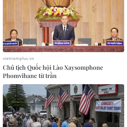
#an toàn thực phẩm
#xử lý vi phạm
#xiên que
#đồ ăn nhanh
#ngộ độc thực phẩm
#kiểm tra an toàn thực phẩm
TP. Hà Nội
Theo dõi VietnamPlus
vietnamplus.vn
Chủ tịch Quốc hội Lào Xaysomphone
Phomvihane từ trần
TIN LIÊN QUAN