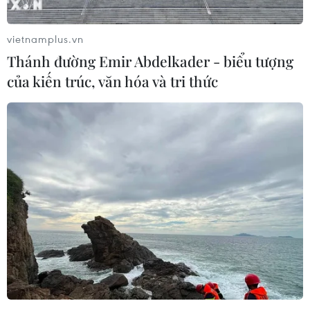
toàn thực phẩm trên địa bàn Hà Nội nêu rõ vi phạm
quy định về Giấy chứng nhận cơ sở đủ điều kiện an
vietnamplus.vn
toàn thực phẩm bị phạt cao nhất 120 triệu đồng.
Thánh đường Emir Abdelkader - biểu tượng
của kiến trúc, văn hóa và tri thức
Hà Nội yêu cầu đảm bảo An toàn thực