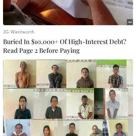
JG Wentworth
Buried In $10,000+ Of High-Interest Debt?
Read Page 2 Before Paying
Các cơ sở kinh doanh dịch vụ ăn uống, thức ăn đường phố
ngày càng phổ biến. (Ảnh: TTXVN/Vietnam+)
Ngày 26/3, thông tin từ Bộ Y tế cho hay Cục An
toàn Thực phẩm đã có văn bản đề nghị Sở Y tế
Hà Nội tổ chức kiểm tra, giám sát việc tuân thủ
quy định về an toàn thực phẩm, kiểm soát chặt