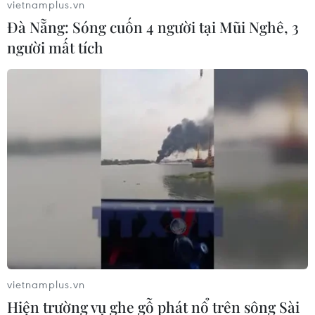
vietnamplus.vn
phẩm dịp cuối năm và Tết Nguyên đán
Đà Nẵng: Sóng cuốn 4 người tại Mũi Nghê, 3
22/11/2024 11:34
người mất tích
Thành phố Hà Nội yêu cầu tuyệt đối không để các sản
phẩm không bảo đảm an toàn thực phẩm, không rõ
nguồn gốc, không đúng quy định về ghi nhãn hoặc có
các vi phạm khác lưu thông trên thị trường.
vietnamplus.vn
Hiện trường vụ ghe gỗ phát nổ trên sông Sài