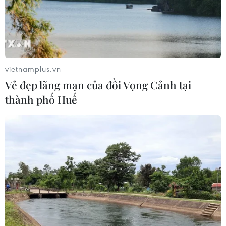
nhất
01/08/2026 09:14
Gia Lai xác thực 99,8% dữ liệu bảo
hiểm
vietnamplus.vn
01/08/2026 07:05
Vẻ đẹp lãng mạn của đồi Vọng Cảnh tại
thành phố Huế
Bộ Y tế : Trên 22% người trưởng
thành thiếu vận động thể lực
31/07/2026 04:10
TP Hồ Chí Minh đồng hành để trẻ
mắc bệnh hiểm nghèo không lỡ cơ
hội học tập và điều trị