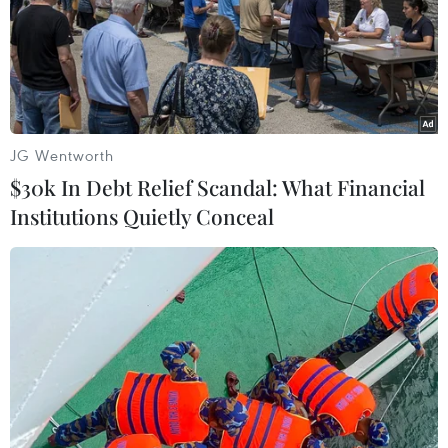
JG Wentworth
$30k In Debt Relief Scandal: What Financial
Institutions Quietly Conceal
Công điện bảo đảm an toàn thực phẩm
dịp Tết Nguyên đán và Lễ hội xuân
22/01/2025 14:58
Thủ tướng Chính phủ yêu cầu các bộ, ngành, địa
phương tăng cường bảo đảm an toàn thực phẩm dịp
Tết Nguyên đán và Lễ hội Xuân năm 2025