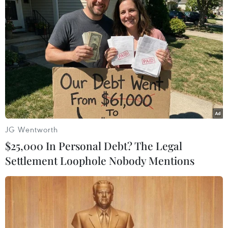
ngừa vi phạm về an toàn thực phẩm, khi phát
hiện vi phạm thì xử lý nghiêm.
(Vietnam+)
JG Wentworth
$25,000 In Personal Debt? The Legal
Settlement Loophole Nobody Mentions