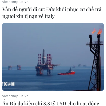
vietnamplus.vn
Vấn đề người di cư: Đức khôi phục cơ chế trả
người xin tị nạn về Italy
Du lịch Quảng Ninh phục hồi mạnh mẽ,
thu hút hàng triệu lượt du khách
28/06/2022 01:16
Tổng lượng khách du lịch ước tính trong 6 tháng đầu
năm đạt 5,5 triệu lượt, tăng 120% so với cùng kỳ năm
trước; tổng doanh thu du lịch ước đạt 12.129 tỷ đồng,
vietnamplus.vn
tăng 131,03% so với cùng kỳ năm ngoái.
Ấn Độ dự kiến chi 8,8 tỷ USD cho hoạt động