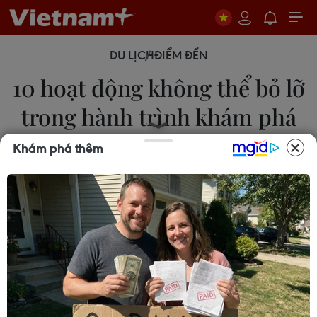
DU LỊCH
ĐIỂM ĐẾN
10 hoạt động không thể bỏ lỡ
trong hành trình khám phá
Vịnh Hạ Long
Khám phá thêm
21/07/2022 23:56
Theo trang du lịch quốc tế The Travel, du khách
đến Việt Nam nhất định phải ghé thăm Vịnh Hạ
Long - điểm du lịch có giá trị văn hóa cùng cảnh
quan thiên nhiên hùng vĩ và hệ sinh thái rừng tự
nhiên.