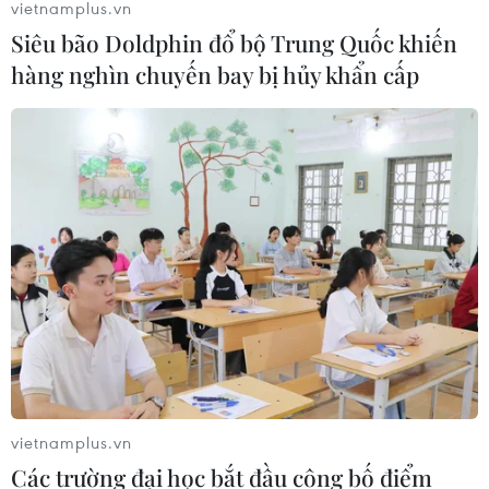
vietnamplus.vn
tri thức
Siêu bão Doldphin đổ bộ Trung Quốc khiến
08/08/2026 22:05
hàng nghìn chuyến bay bị hủy khẩn cấp
Thánh đường Emir
Abdelkader - biểu tượng văn hóa,
tôn giáo của Constantine
08/08/2026 08:35
Vẻ đẹp lãng mạn của đồi
Vọng Cảnh tại thành phố Huế
08/08/2026 07:09
Bản Lồng - nơi văn hóa Mông hòa
vietnamplus.vn
nhịp cùng du lịch cộng đồng giữa
Các trường đại học bắt đầu công bố điểm