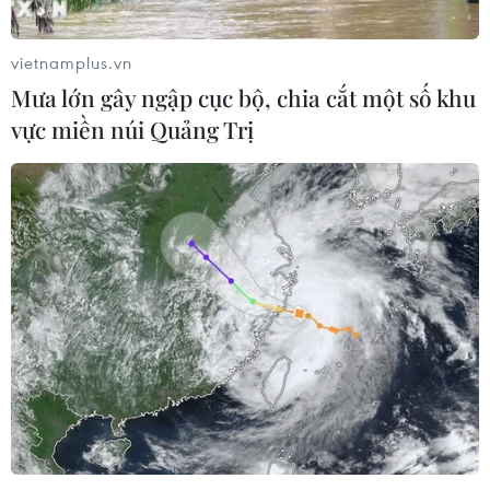
vietnamplus.vn
Mưa lớn gây ngập cục bộ, chia cắt một số khu
vực miền núi Quảng Trị
TIN CÙNG CHUYÊN MỤC
Thánh đường Emir Abdelkader -
biểu tượng của kiến trúc, văn hóa và