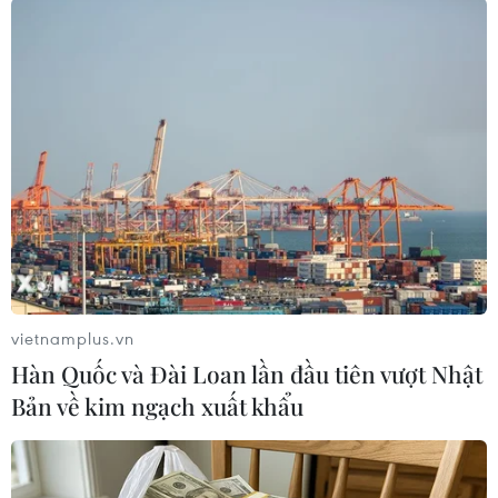
#Infographics
#Vịnh Hạ Long
#The Travel
#Du khách
#Cảnh quan thiên nhiên
#Điểm du lịch
Quảng Ninh
Theo dõi VietnamPlus
vietnamplus.vn
Hàn Quốc và Đài Loan lần đầu tiên vượt Nhật
Bản về kim ngạch xuất khẩu