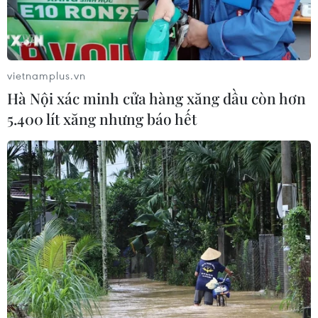
vietnamplus.vn
Hà Nội xác minh cửa hàng xăng dầu còn hơn
5.400 lít xăng nhưng báo hết