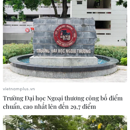
đăng bài viết gợi ý những hoạt động không thể bỏ lỡ
trong hành trình khám phá Vịnh Hạ Long - kỳ quan thiên
nhiên thế giới.
vietnamplus.vn
Trường Đại học Ngoại thương công bố điểm
chuẩn, cao nhất lên đến 29,7 điểm