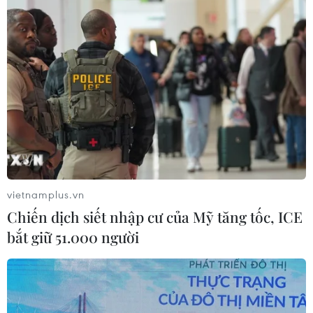
Tổng Biên tập: TRẦN TIẾN DUẨN
Phó Tổng Biên tập: NGUYỄN THỊ TÁM, KHÚC THANH
THỦY
Sở hữu trí tuệ
Quy định sử dụng
RSS
Hỗ trợ
Ngôn ngữ
TTXVN
Dịch vụ tin
Quảng cáo
vietnamplus.vn
Liên hệ
Chiến dịch siết nhập cư của Mỹ tăng tốc, ICE
bắt giữ 51.000 người
Giấy phép số: 1374/GP-BTTTT do Bộ Thông tin và Truyền thông
cấp ngày 11/9/2008.
Quảng cáo: Phó TBT Nguyễn Thị Tám: 093.5958688, Email: