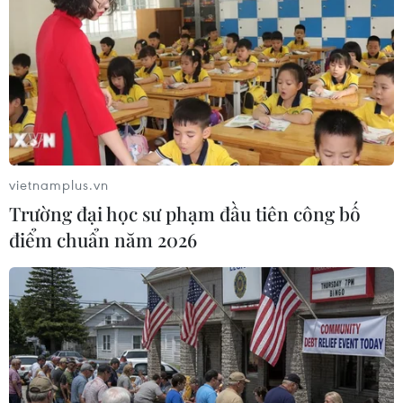
Đông Bắc, Vịnh Hạ Long vừa được tạp chí Insider (Mỹ)
đưa vào danh sách 50 kỳ quan thiên nhiên đẹp nhất.
vietnamplus.vn
Trường đại học sư phạm đầu tiên công bố
điểm chuẩn năm 2026
Top 10 quốc gia có du khách đang nóng
lòng muốn ghé thăm lại VN