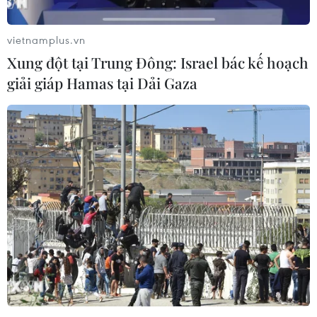
vietnamplus.vn
Xung đột tại Trung Đông: Israel bác kế hoạch
giải giáp Hamas tại Dải Gaza
Quảng Ninh: Mang lại trải nghiệm đặc
biệt cho du khách dịp nghỉ lễ
03/05/2022 22:00
Trong dịp lễ, số khách lưu trú trên địa bàn tỉnh Quảng
Ninh tăng mạnh với khoảng 102.000 lượt khách, giúp
các khách sạn 4-5 sao có tỷ lệ lấp đầy đạt khoảng
90%; các khách sạn 3 sao trở xuống đạt 65%.