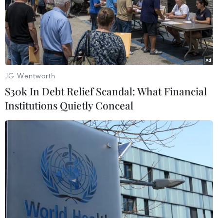
18/03/2022 03:42
Nền tảng du lịch trực tuyến Agoda vừa tiết lộ top 10
quốc gia có du khác đang nóng lòng muốn ghé thăm
Việt Nam. Theo danh sách, Singapore dẫn đầu danh
sách các quốc gia tìm kiếm thông tin về Việt Nam.
JG Wentworth
$30k In Debt Relief Scandal: What Financial
Institutions Quietly Conceal