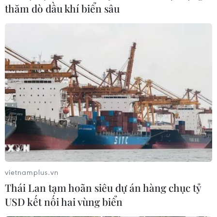
thăm dò dầu khí biển sâu
10 hoạt động không thể bỏ lỡ trong hành
vietnamplus.vn
trình khám phá Vịnh Hạ Long
Thái Lan tạm hoãn siêu dự án hàng chục tỷ
17/07/2022 02:54
USD kết nối hai vùng biển
Trang thông tin du lịch quốc tế nổi tiếng The Travel vừa