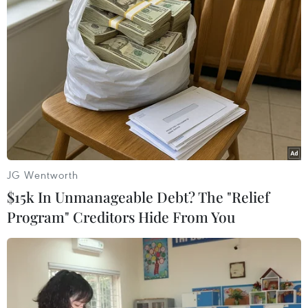
TIN LIÊN QUAN
JG Wentworth
$15k In Unmanageable Debt? The "Relief
Program" Creditors Hide From You
Chiêm ngưỡng Vịnh Hạ Long - kỳ
quan du lịch thiên nhiên thế giới
15/03/2022 01:10
Với hàng nghìn hòn đảo lớn nhỏ rải đều trên bờ biển