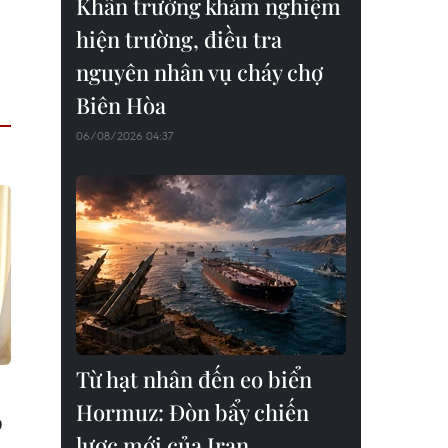
Khẩn trường khám nghiệm
hiện trường, điều tra
nguyên nhân vụ cháy chợ
Biên Hòa
06/08/2026 04:37
Từ hạt nhân đến eo biển
Hormuz: Đòn bẩy chiến
o
lược mới của Iran