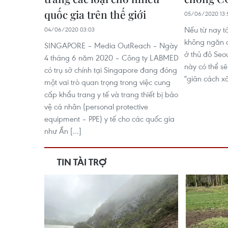
quốc gia trên thế giới
05/06/2020 13:
Nếu từ nay t
04/06/2020 03:03
không ngăn c
SINGAPORE – Media OutReach – Ngày
ở thủ đô Seo
4 tháng 6 năm 2020 – Công ty LABMED
này có thể sẽ
có trụ sở chính tại Singapore đang đóng
"giãn cách xã
một vai trò quan trọng trong việc cung
cấp khẩu trang y tế và trang thiết bị bảo
vệ cá nhân (personal protective
equipment – PPE) y tế cho các quốc gia
như Ấn […]