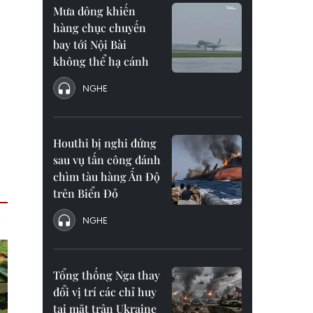
Mưa dông khiến
hàng chục chuyến
bay tới Nội Bài
không thể hạ cánh
NGHE
Houthi bị nghi đứng
sau vụ tấn công đánh
chìm tàu hàng Ấn Độ
trên Biển Đỏ
NGHE
Tổng thống Nga thay
đổi vị trí các chỉ huy
tại mặt trận Ukraine