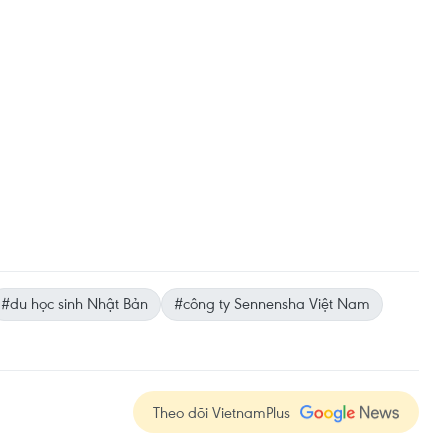
#du học sinh Nhật Bản
#công ty Sennensha Việt Nam
Theo dõi VietnamPlus