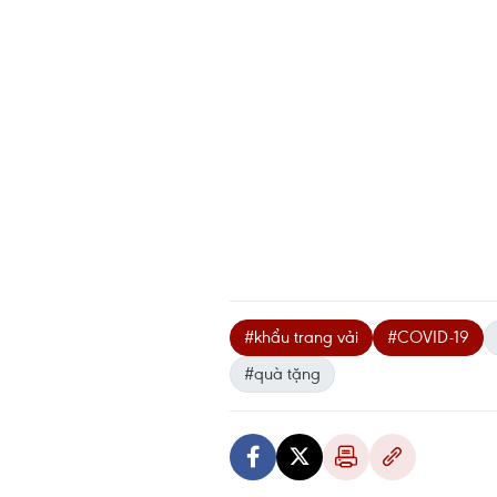
#khẩu trang vải
#COVID-19
#quà tặng