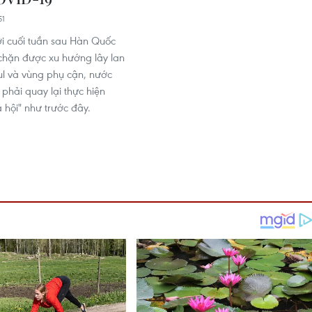
51
ới cuối tuần sau Hàn Quốc
hặn được xu hướng lây lan
ul và vùng phụ cận, nước
 phải quay lại thực hiện
 hội" như trước đây.