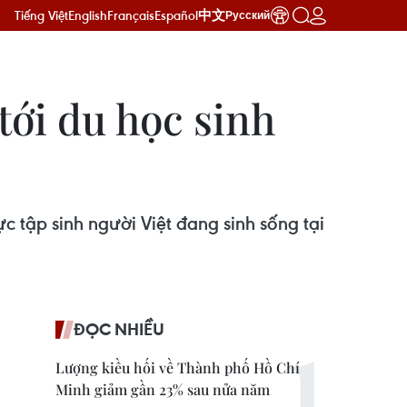
Tiếng Việt
English
Français
Español
中文
Русский
tới du học sinh
c tập sinh người Việt đang sinh sống tại
ĐỌC NHIỀU
Lượng kiều hối về Thành phố Hồ Chí
Minh giảm gần 23% sau nửa năm