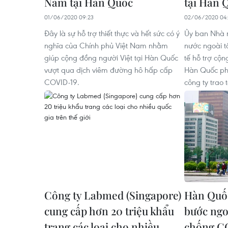
Nam tại Hàn Quốc
tại Hàn 
01/06/2020 09:23
02/06/2020 04:
Đây là sự hỗ trợ thiết thực và hết sức có ý
Ủy ban Nhà 
nghĩa của Chính phủ Việt Nam nhằm
nước ngoài tổ
giúp cộng đồng người Việt tại Hàn Quốc
tế hỗ trợ cộ
vượt qua dịch viêm đường hô hấp cấp
Hàn Quốc ph
COVID-19.
công ty trao 
Công ty Labmed (Singapore)
Hàn Quốc
cung cấp hơn 20 triệu khẩu
bước ngo
trang các loại cho nhiều
chống C