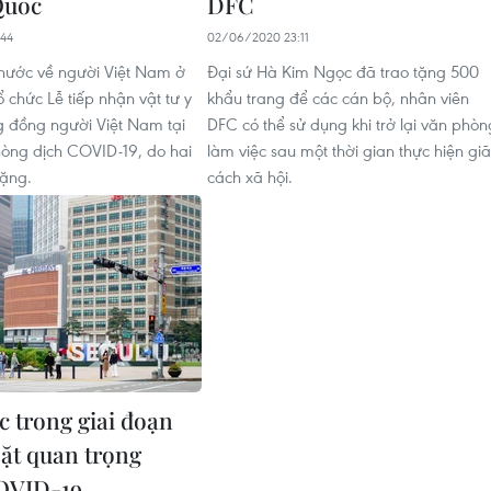
Quốc
DFC
44
02/06/2020 23:11
nước về người Việt Nam ở
Đại sứ Hà Kim Ngọc đã trao tặng 500
 chức Lễ tiếp nhận vật tư y
khẩu trang để các cán bộ, nhân viên
ng đồng người Việt Nam tại
DFC có thể sử dụng khi trở lại văn phòn
òng dịch COVID-19, do hai
làm việc sau một thời gian thực hiện gi
tặng.
cách xã hội.
 trong giai đoạn
ặt quan trọng
OVID-19