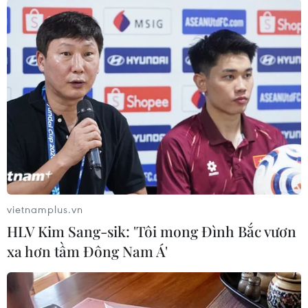
H. Minh (Vietnam+)
vietnamplus.vn
HLV Kim Sang-sik: 'Tôi mong Đình Bắc vươn
xa hơn tầm Đông Nam Á'
#Thành phố Hồ Chí Minh
#Triển lãm
#Mẫu xe
#Ý tưởng
Việt Nam