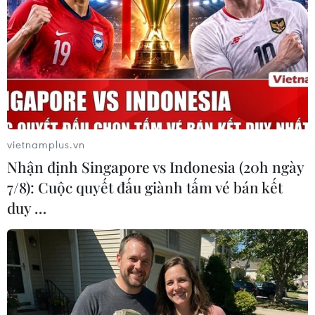
trong cuộc khủng hoảng lợi nhuận
04/08/2026 23:03
Bứt phá trước "tháng Ngâu": Hãng xe
đồng loạt bung chiêu kích cầu đa
dạng
vietnamplus.vn
04/08/2026 04:29
Nhận định Singapore vs Indonesia (20h ngày
7/8): Cuộc quyết đấu giành tấm vé bán kết
Ôtô Trung Quốc có tạo nên “làn sóng
duy …
tràn” tại châu Âu?
04/08/2026 00:17
Châu Phi tận dụng lợi thế quang điện