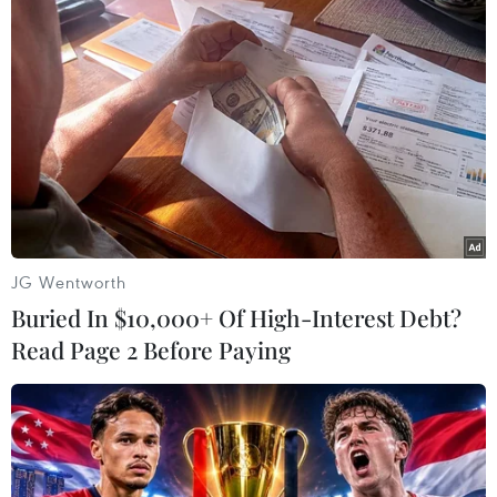
Theo dõi VietnamPlus
JG Wentworth
TIN CÙNG CHUYÊN MỤC
Buried In $10,000+ Of High-Interest Debt?
Hãng BMW bắt đầu sản xuất hàng
Read Page 2 Before Paying
loạt mẫu xe thuần điện “thế hệ mới”
07/08/2026 01:52
Các thương hiệu xe cao cấp của Đức