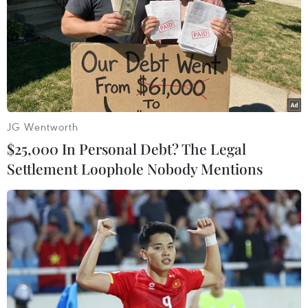
cho ngành xe điện
03/08/2026 09:46
Thiếu tài xế, khoảng 25-30% xe đầu
kéo phải nằm bãi
02/08/2026 09:42
JG Wentworth
$25,000 In Personal Debt? The Legal
Settlement Loophole Nobody Mentions
Chiêm ngưỡng những mẫu
xe hiếm tại Triển lãm ProDvizhenie-
2026 ở Nga
31/07/2026 01:51
Toyota giữ vững vị trí hãng xe bán
chạy nhất toàn cầu trong 7 năm liên