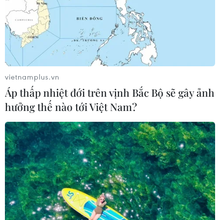
17/07/2026 02:25
Xem thêm
vietnamplus.vn
Áp thấp nhiệt đới trên vịnh Bắc Bộ sẽ gây ảnh
hưởng thế nào tới Việt Nam?
CƠ QUAN CHỦ QUẢN: THÔNG TẤN XÃ VIỆT NAM
Tổng Biên tập: TRẦN TIẾN DUẨN
Phó Tổng Biên tập: NGUYỄN THỊ TÁM, KHÚC THANH
THỦY
Sở hữu trí tuệ
Quy định sử dụng
RSS
Hỗ trợ