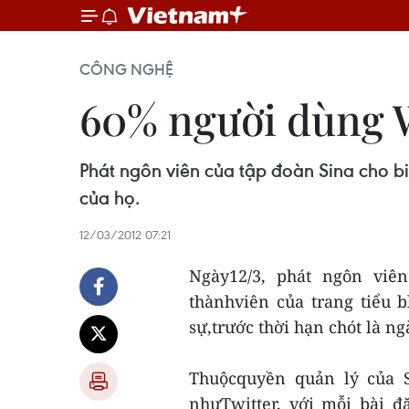
CÔNG NGHỆ
60% người dùng We
Phát ngôn viên của tập đoàn Sina cho bi
của họ.
12/03/2012 07:21
Ngày12/3, phát ngôn viê
thànhviên của trang tiểu 
sự,trước thời hạn chót là n
Thuộcquyền quản lý của S
nhưTwitter, với mỗi bài đ