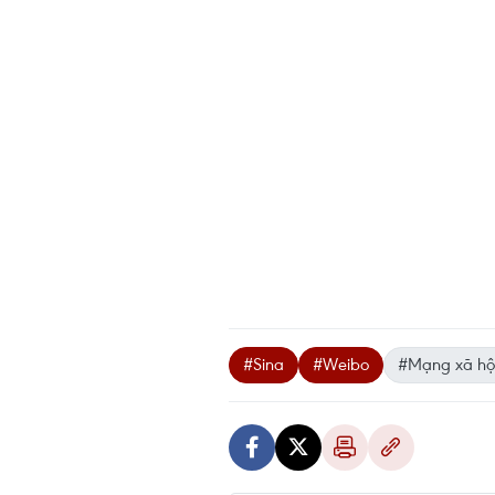
#Sina
#Weibo
#Mạng xã hộ