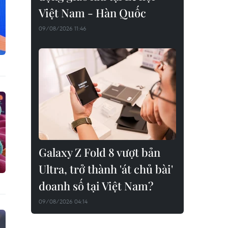
Việt Nam - Hàn Quốc
09/08/2026 11:46
Galaxy Z Fold 8 vượt bản
Ultra, trở thành 'át chủ bài'
doanh số tại Việt Nam?
09/08/2026 04:14