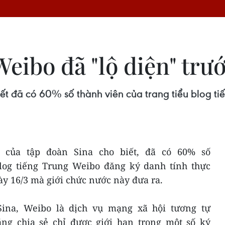
ibo đã "lộ diện" trướ
ết đã có 60% số thành viên của trang tiểu blog t
n của tập đoàn Sina cho biết, đã có 60% số
blog tiếng Trung Weibo đăng ký danh tính thực
gày 16/3 mà giới chức nước này đưa ra.
ina, Weibo là dịch vụ mạng xã hội tương tự
ăng chia sẻ chỉ được giới hạn trong một số ký