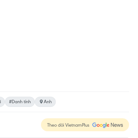
i
#Danh tính
Anh
Theo dõi VietnamPlus