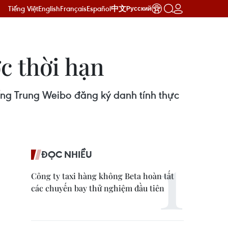
Tiếng Việt
English
Français
Español
中文
Русский
c thời hạn
iếng Trung Weibo đăng ký danh tính thực
ĐỌC NHIỀU
Công ty taxi hàng không Beta hoàn tất
các chuyến bay thử nghiệm đầu tiên