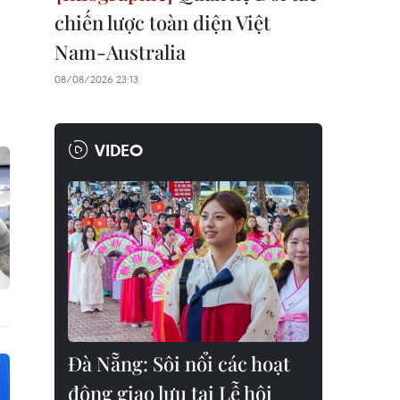
chiến lược toàn diện Việt
Nam-Australia
08/08/2026 23:13
VIDEO
Đà Nẵng: Sôi nổi các hoạt
động giao lưu tại Lễ hội