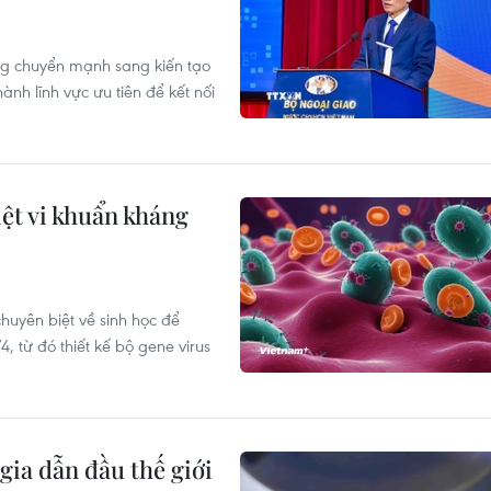
ng chuyển mạnh sang kiến tạo
ành lĩnh vực ưu tiên để kết nối
iệt vi khuẩn kháng
uyên biệt về sinh học để
4, từ đó thiết kế bộ gene virus
ia dẫn đầu thế giới