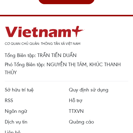
CƠ QUAN CHỦ QUẢN: THÔNG TẤN XÃ VIỆT NAM
Tổng Biên tập: TRẦN TIẾN DUẨN
Phó Tổng Biên tập: NGUYỄN THỊ TÁM, KHÚC THANH
THỦY
Sở hữu trí tuệ
Quy định sử dụng
RSS
Hỗ trợ
Ngôn ngữ
TTXVN
Dịch vụ tin
Quảng cáo
Liên hệ