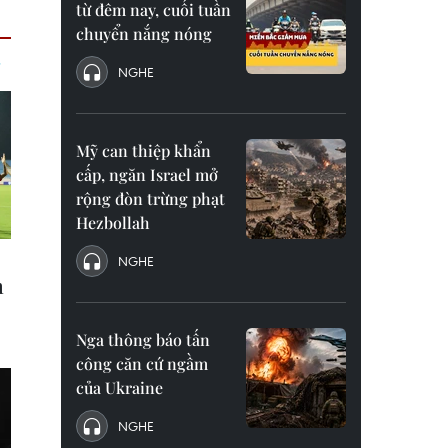
từ đêm nay, cuối tuần
chuyển nắng nóng
NGHE
Mỹ can thiệp khẩn
cấp, ngăn Israel mở
rộng đòn trừng phạt
Hezbollah
NGHE
Nga thông báo tấn
công căn cứ ngầm
của Ukraine
NGHE