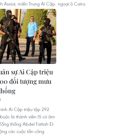
nh Assiut, miền Trung Ai Cập.
ngoại ô Cairo.
uân sự Ai Cập triệu
300 đối tượng mưu
 thống
3
inh Ai Cập triệu tập 292
 buộc là thành viên IS có âm
ổng thống Abdel Fattah El-
động các cuộc tấn công