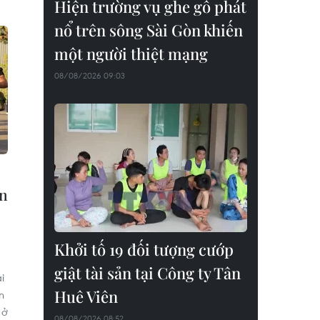
Hiện trường vụ ghe gỗ phát
nổ trên sông Sài Gòn khiến
một người thiệt mạng
08/08/2026 09:03
ắn
Khởi tố 19 đối tượng cướp
giật tài sản tại Công ty Tân
i
Huê Viên
n
 ở
08/08/2026 08:52