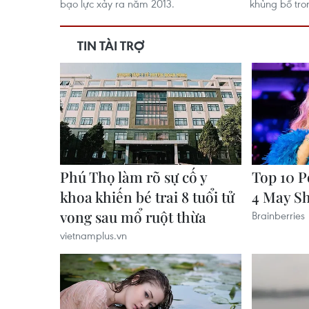
bạo lực xảy ra năm 2013.
khủng bố tro