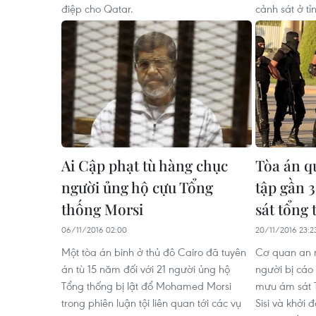
điệp cho Qatar.
cảnh sát ở tỉ
Ai Cập phạt tù hàng chục
Tòa án q
người ủng hộ cựu Tổng
tập gần 
thống Morsi
sát tổng
06/11/2016 02:00
20/11/2016 23:2
Một tòa án binh ở thủ đô Cairo đã tuyên
Cơ quan an n
án tù 15 năm đối với 21 người ủng hộ
người bị cáo
Tổng thống bị lật đổ Mohamed Morsi
mưu ám sát T
trong phiên luận tội liên quan tới các vụ
Sisi và khởi 