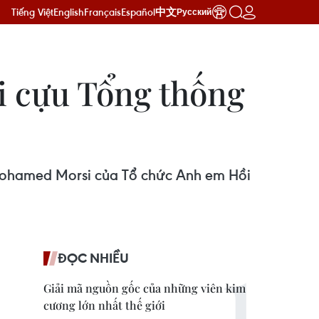
Tiếng Việt
English
Français
Español
中文
Русский
ới cựu Tổng thống
 Mohamed Morsi của Tổ chức Anh em Hồi
ĐỌC NHIỀU
Giải mã nguồn gốc của những viên kim
cương lớn nhất thế giới