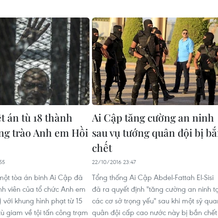
t án tù 18 thành
Ai Cập tăng cường an ninh
ng trào Anh em Hồi
sau vụ tướng quân đội bị b
chết
55
22/10/2016 23:47
ột tòa án binh Ai Cập đã
Tổng thống Ai Cập Abdel-Fattah El-Sisi
ành viên của tổ chức Anh em
đã ra quyết định "tăng cường an ninh tạ
 với khung hình phạt từ 15
các cơ sở trọng yếu" sau khi một sỹ qua
ù giam về tội tấn công trạm
quân đội cấp cao nước này bị bắn chết