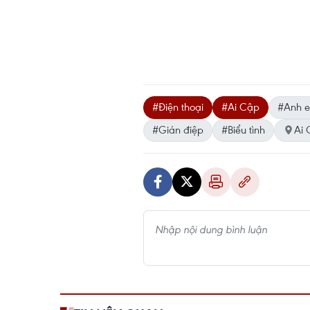
#Điện thoại
#Ai Cập
#Anh e
#Gián điệp
#Biểu tình
Ai 