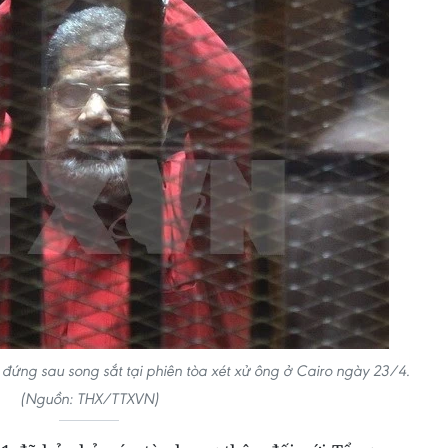
ng sau song sắt tại phiên tòa xét xử ông ở Cairo ngày 23/4.
(Nguồn: THX/TTXVN)