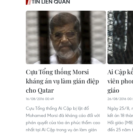
TIN LIÊN QUAN
Cựu Tổng thống Morsi
Ai Cập kế
kháng án vụ làm gián điệp
viên pho
cho Qatar
giáo
16/08/2016 00:49
26/08/2016 00:
Cựu Tổng thống Ai Cập bị lật đổ
Ngày 25/8, m
Mohamed Morsi đã kháng cáo đối với
kết án 18 th
phán quyết của tòa án phúc thẩm cao
Hồi giáo (MB)
nhất tại Ai Cập trong vụ án làm gián
đến 25 năm t