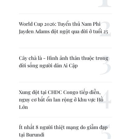
World Cup 2026: Tuyển thủ Nam Phi
Jayden Adams đột ngột qua đời ở tuổi 25
Cây chà là - Hình ảnh thân thuộc trong
đời sống người dân Ai Cập
Xung đột tại CHDC Congo tiếp diễn,
nguy cơ bất ổn lan rộng ở khu vực Hồ
Lớn
Ít nhất 8 người thiệt mạng do giẫm đạp
tại Burundi