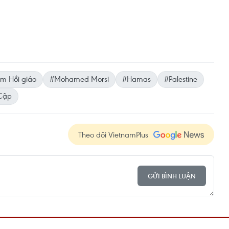
m Hồi giáo
#Mohamed Morsi
#Hamas
#Palestine
Cập
Theo dõi VietnamPlus
GỬI BÌNH LUẬN