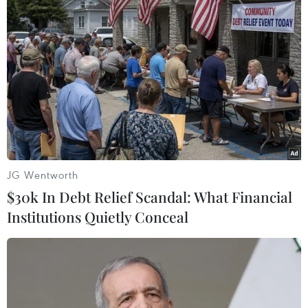
#Hưu trí
#bảo hiểm nhân thọ
#Quyền lợi
#Giá trị
#Lãi suất
Theo dõi VietnamPlus
JG Wentworth
$30k In Debt Relief Scandal: What Financial
Institutions Quietly Conceal
TIN CÙNG CHUYÊN MỤC
Dữ liệu việc làm Mỹ mở thêm dư địa
cho giá vàng trong tuần qua