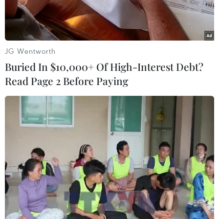
chính thức giới thiệu sản phẩm bảo hiểm hưu
trí tự nguyện với tên gọi: An Nghiệp Hưu Trí.
Đây là sản phẩm bảo hiểm dành cho những
người có ký hợp đồng lao động với doanh
JG Wentworth
nghiệp hoặc các thành viên khác được doanh
Buried In $10,000+ Of High-Interest Debt?
nghiệp đề nghị tham gia bảo hiểm.
Read Page 2 Before Paying
Khác với những sản phẩm bảo hiểm nhân thọ
truyền thống, với An Nghiệp Hưu Trí, tài khoản
hưu trí của thành viên được bảo hiểm sẽ được
tích lũy từ khoản đóng góp của doanh nghiệp
nơi họ đang làm việc và của chính bản thân họ.
Ngay cả khi thay đổi nơi làm việc, thành viên
được bảo hiểm sẽ vẫn được thụ hưởng tổng giá
trị tài khoản hưu trí, bao gồm cả giá trị do
doanh nghiệp đóng góp tùy theo tỷ lệ và thời
gian thỏa thuận giữa thành viên được bảo hiểm