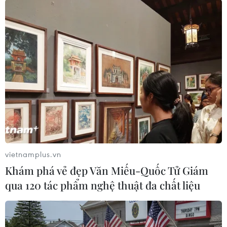
Được biết, AIA Việt Nam là 1 trong năm doanh
nghiệp được Bộ Tài chính cho phép triển khai
dòng sản phẩm đặc thù này./.
(Vietnam+)
vietnamplus.vn
Khám phá vẻ đẹp Văn Miếu-Quốc Tử Giám
qua 120 tác phẩm nghệ thuật đa chất liệu