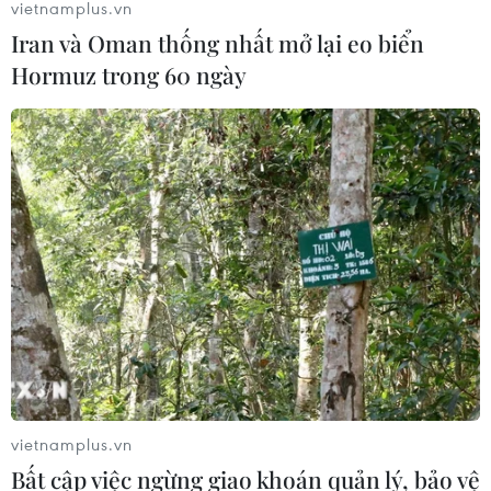
vietnamplus.vn
Iran và Oman thống nhất mở lại eo biển
Nghị quyết của Bộ Chính trị về công
Hormuz trong 60 ngày
tác người Việt Nam ở nước ngoài
04/08/2026 12:08
Việt Nam tham dự Trại hè Khoa học
châu Á 2026 tại Hong Kong
03/08/2026 10:14
Ngày Văn hóa Việt Nam góp phần lan
tỏa bản sắc dân tộc tại Đức ​
03/08/2026 03:55
vietnamplus.vn
Bất cập việc ngừng giao khoán quản lý, bảo vệ