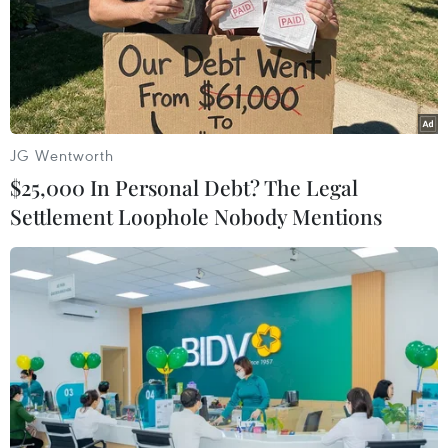
Thay vì đón Tết cổ truyền Chôl Chnăm Thmây ở chùa
như thông lệ hằng năm, bà con Khmer tại 9 tỉnh đã đón
Tết tại nhà nhằm đảm bảo an toàn sức khỏe trong mùa
dịch COVID-19.
JG Wentworth
$25,000 In Personal Debt? The Legal
Settlement Loophole Nobody Mentions