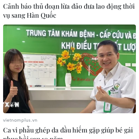
Cảnh báo thủ đoạn lừa đảo đưa lao động thời
Lưu học sinh Việt Nam tại Thái Lan
vụ sang Hàn Quốc
về nguồn theo dấu chân Bác Hồ
20/07/2026 15:46
Xem thêm
CƠ QUAN CHỦ QUẢN: THÔNG TẤN XÃ VIỆT NAM
Tổng Biên tập: TRẦN TIẾN DUẨN
vietnamplus.vn
Phó Tổng Biên tập: NGUYỄN THỊ TÁM, KHÚC THANH
Ca vi phẫu ghép da đầu hiếm gặp giúp bé gái
THỦY
phục hồi sau 10 năm