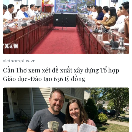
TIN LIÊN QUAN
vietnamplus.vn
Cần Thơ xem xét đề xuất xây dựng Tổ hợp
Giáo dục-Đào tạo 636 tỷ đồng
Đồng bào Khmer đón Tết Chôl Chnăm
Thmây tại nhà do COVID-19
13/04/2020 03:04