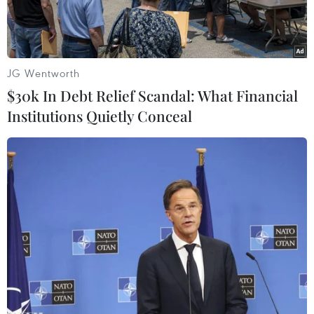
kiểm tra chốt chặn 24/24 giờ, nhất là các đường
mòn...
JG Wentworth
$30k In Debt Relief Scandal: What Financial
Institutions Quietly Conceal
UBMTTQVN tỉnh An Giang trao vật tư y tế phòng, chống dịch
COVID-19 cho Mặt trận đoàn kết phát triển Tổ quốc Campuchia