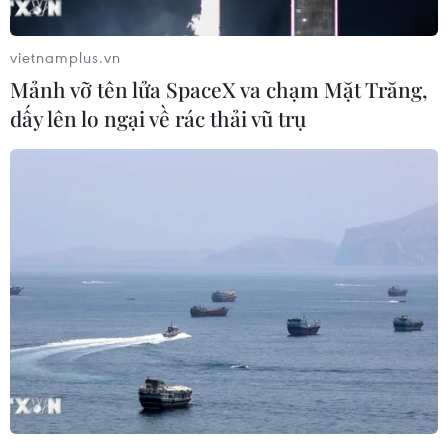
vietnamplus.vn
Mảnh vỡ tên lửa SpaceX va chạm Mặt Trăng,
dấy lên lo ngại về rác thải vũ trụ
TIN CÙNG CHUYÊN MỤC
ASC 2026: Tiếp lửa đam mê khoa học
cho thế hệ trẻ Việt Nam
04/08/2026 14:08