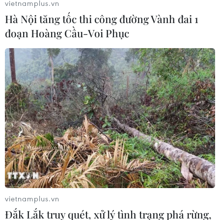
vietnamplus.vn
Hà Nội tăng tốc thi công đường Vành đai 1
đoạn Hoàng Cầu-Voi Phục
Kỷ niệm 100 năm sân khấu Dù kê của
đồng bào Khmer Nam Bộ
31/10/2020 01:20
Nghệ thuật sân khấu Dù kê của đồng bào Khmer Nam
Bộ ra đời vào những năm đầu thập niên 20 của thế kỷ
XX và nhanh chóng được công chúng đón nhận nhiệt
tình, đáp ứng nhu cầu thưởng thức nghệ thuật.
vietnamplus.vn
Đắk Lắk truy quét, xử lý tình trạng phá rừng,