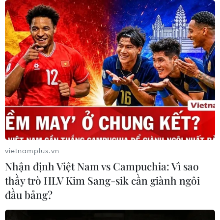
50 năm quan hệ Việt-Đức: Khi ngoại
giao nhân dân bắt đầu từ tiếng mẹ đẻ
30/07/2026 23:00
Trăn trở người giữ lửa tiếng Việt trên
quê hương thứ hai
30/07/2026 12:00
Nơi tiếng mẹ đẻ được hồi sinh giữa
vietnamplus.vn
lòng nước Đức
Nhận định Việt Nam vs Campuchia: Vì sao
30/07/2026 08:18
thầy trò HLV Kim Sang-sik cần giành ngôi
đầu bảng?
Kiều bào tại Đức hơn 10 năm dành