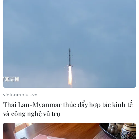
sát khuẩn tay loại 500ml/chai.
Ủy ban Nhân dântỉnh An Giang giao Sở Y tế chủ
trì, phối hợp với Ủy ban Mặt trận Tổ quốc Việt
Nam tỉnh, Bộ Chỉ huy Bộ đội Biên phòng tỉnh,
Sở Ngoại vụ và các đơn vị có liên quan trao đổi
thống nhất với Hội Khmer-Việt Nam tại
Campuchia để triển khai thực hiện./.
(TTXVN/Vietnam+)
vietnamplus.vn
Thái Lan-Myanmar thúc đẩy hợp tác kinh tế
và công nghệ vũ trụ