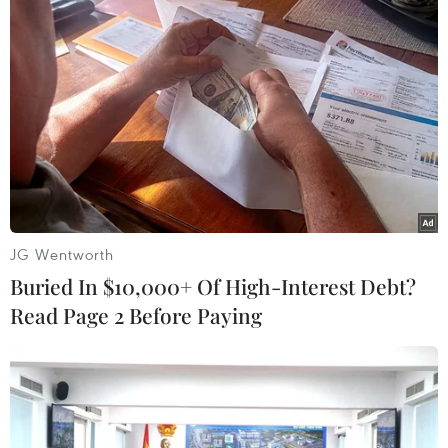
#người Khmer
#dịch COVID-19
#siết chặt biên giới
#nhập cảnh trái phép
#khai báo y tế
#đeo khẩu trang
#An Giang
An Giang
JG Wentworth
Buried In $10,000+ Of High-Interest Debt?
Read Page 2 Before Paying
Theo dõi VietnamPlus