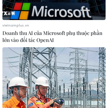
Đây là kết quả nghiên cứu của Cục phát triển
nông thôn Hàn Quốc được đăng tảitrên tờ Food
Chemistry, tạp chí hàng đầu thế giới trong lĩnh
vietnamplus.vn
vực khoa học thựcphẩm.
Doanh thu AI của Microsoft phụ thuộc phần
lớn vào đối tác OpenAI
Theo kết quả phân tích trên 23 giống cải thảo tại
Hàn Quốc, cải thảo bao gồm 14loại chất chống
ung thư trong đó có Glucosinolate - một hợp
chất có khả năngchống lại các thành phần gây
độc, các chất gây ung thư hoặc chất thúc đẩy
tiếntriển của bệnh ung thư trong cơ thể.
Trong tổng số 23 giống cải thảo, giống có nhiều
hàm lượng Glucosinolate nhất làgiống mang tên
là Kkori với 14mg/g.