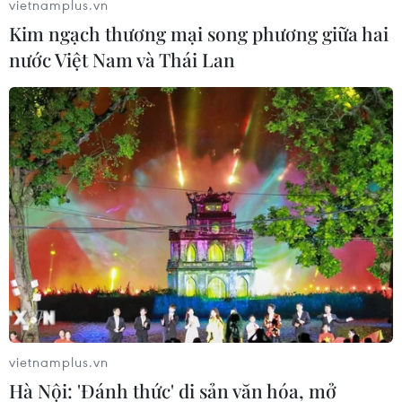
vietnamplus.vn
Thảo Nguyên (Vietnam+)
Kim ngạch thương mại song phương giữa hai
nước Việt Nam và Thái Lan
#Cải thảo
#Kim chi
#Chống ung thư
#Cải xanh
vietnamplus.vn
Hàn Quốc
Hà Nội: 'Đánh thức' di sản văn hóa, mở