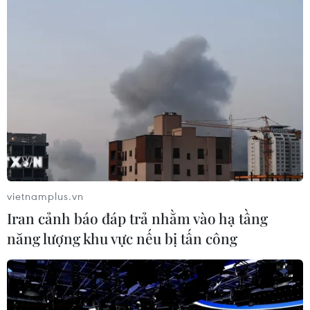
02/08/2026 11:38
Yếu tố di truyền có thể quyết định
quá trình phát triển ung thư
02/08/2026 09:43
Phương pháp mới giúp phát hiện
sớm bệnh Alzheimer
vietnamplus.vn
30/07/2026 14:27
Iran cảnh báo đáp trả nhằm vào hạ tầng
năng lượng khu vực nếu bị tấn công
Virus H5N1 lây lan trong quần thể
chim bản địa tại Australia
29/07/2026 11:42