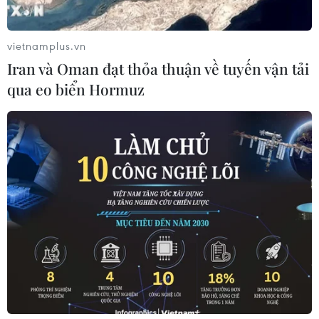
xung đột, hỗ trợ phục hồi tâm lý
19/07/2026 07:17
vietnamplus.vn
Iran và Oman đạt thỏa thuận về tuyến vận tải
qua eo biển Hormuz
Phía Nam châu Phi tăng cường phối
hợp ngăn chặn dịch Ebola
19/07/2026 01:03
Điều gì tạo nên niềm tin khi lựa chọn
dinh dưỡng đầu đời cho trẻ?
18/07/2026 01:00
Phân bổ ngân sách chăm sóc sức
khỏe và dân số: Ưu tiên các địa bàn