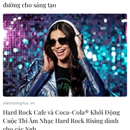
đường cho sáng tạo
Theo dõi VietnamPlus
TIN CÙNG CHUYÊN MỤC
WHO ghi nhận tín hiệu tích cực từ
thử nghiệm điều trị Ebola tại Congo
04/08/2026 22:42
vietnamplus.vn
Hard Rock Cafe và Coca-Cola® Khởi Động
Cuộc Thi Âm Nhạc Hard Rock Rising dành
Báo động xu hướng gia tăng người
cho các Ngh…