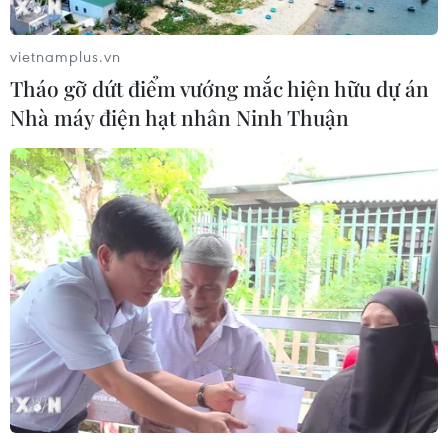
Ngoại giao khoa học-
công nghệ trở thành trụ cột mới của
vietnamplus.vn
nền đối ngoại Việt Nam
Tháo gỡ dứt điểm vướng mắc hiện hữu dự án
05/08/2026 14:56
Nhà máy điện hạt nhân Ninh Thuận
Bế mạc Techfest Hải Phòng 2026:
Lan tỏa tinh thần đổi mới, khát vọng
phát triển
05/08/2026 12:58
Lần đầu tiên Hội nghị Ngoại giao có
một phiên họp riêng về khoa học
công nghệ
05/08/2026 08:08