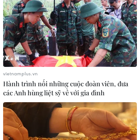
Tổng Biên tập: TRẦN TIẾN DUẨN
Phó Tổng Biên tập: NGUYỄN THỊ TÁM, KHÚC THANH
THỦY
Sở hữu trí tuệ
Quy định sử dụng
RSS
Hỗ trợ
Ngôn ngữ
TTXVN
vietnamplus.vn
Dịch vụ tin
Quảng cáo
Hành trình nối những cuộc đoàn viên, đưa
Liên hệ
các Anh hùng liệt sỹ về với gia đình
Giấy phép số: 1374/GP-BTTTT do Bộ Thông tin và Truyền thông
cấp ngày 11/9/2008.
Quảng cáo: Phó TBT Nguyễn Thị Tám: 093.5958688, Email: