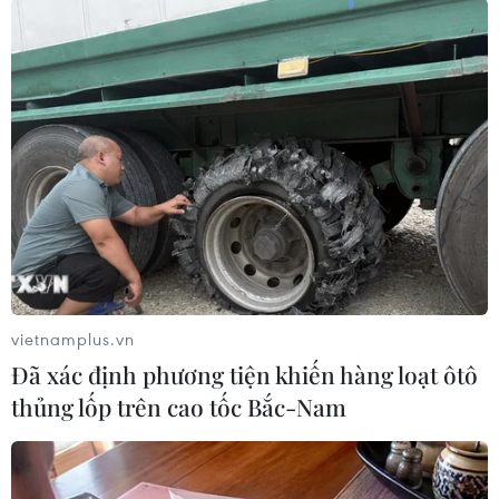
07/08/2026 08:52
Những định hướng lớn
trong thực hiện Nghị quyết 57-
NQ/TW
07/08/2026 08:18
Thông báo Kết luận của Tổng Bí thư,
Chủ tịch nước Tô Lâm tại Phiên họp
Ban Chỉ đạo Trung ương thực hiện
vietnamplus.vn
Nghị quyết 57
Đã xác định phương tiện khiến hàng loạt ôtô
07/08/2026 04:08
thủng lốp trên cao tốc Bắc-Nam
Bỉ tìm ra hướng đi mới trong điều trị
ung thư gan di căn