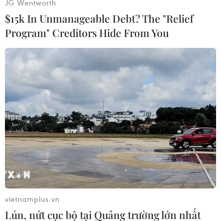
JG Wentworth
gen được lấy từ cơ thể củanhững người đến từ
$15k In Unmanageable Debt? The "Relief
Iceland, kết quả nghiên cứu đã khẳng định
thêm cho phát hiệntrên./.
Program" Creditors Hide From You
Ngọc Thúy (Vietnam+)
vietnamplus.vn
Lún, nứt cục bộ tại Quảng trường lớn nhất