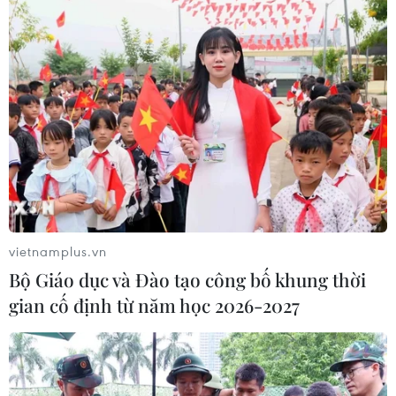
công nghệ, đổi mới sáng tạo và
chuyển đổi số
04/08/2026 01:21
Anh thúc đẩy sử dụng robot trong
phẫu thuật nội soi
03/08/2026 10:34
Xem thêm
vietnamplus.vn
Bộ Giáo dục và Đào tạo công bố khung thời
gian cố định từ năm học 2026-2027
CƠ QUAN CHỦ QUẢN: THÔNG TẤN XÃ VIỆT NAM