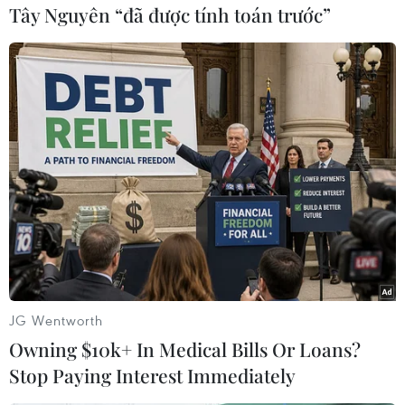
Tây Nguyên “đã được tính toán trước”
#Anh
#Loại gen
#Béo phì
#Mỡ
#Cân nặng
#Tiểu đường
Anh
Theo dõi VietnamPlus
JG Wentworth
TIN CÙNG CHUYÊN MỤC
Owning $10k+ In Medical Bills Or Loans?
Trung Quốc hoàn thành bản đồ địa
Stop Paying Interest Immediately
chất mới của toàn bộ Mặt Trăng