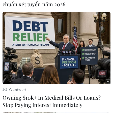
#Xe thể thao
chuẩn xét tuyển năm 2026
Theo dõi VietnamPlus
TIN CÙNG CHUYÊN MỤC
Xe điện Trung Quốc mở rộng
cuộc đua công nghệ ra Đông Nam Á
JG Wentworth
08/08/2026 03:00
Owning $10k+ In Medical Bills Or Loans?
Stop Paying Interest Immediately