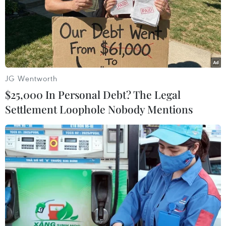
30/07/2026 01:35
Kia đầu tư 649 triệu USD sản xuất ôtô
điện tại Mexico
29/07/2026 23:45
JG Wentworth
$25,000 In Personal Debt? The Legal
Settlement Loophole Nobody Mentions
Động đất tại Kumamoto làm đình trệ
chuỗi cung ứng bán dẫn và ôtô Nhật
Bản
29/07/2026 14:37
Triệu hồi để kiểm tra sản phẩm xe
môtô Honda CB1000 Hornet
29/07/2026 07:19