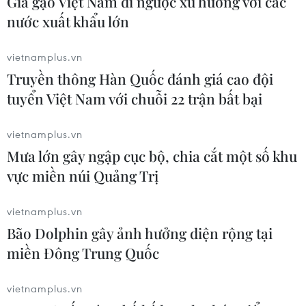
Giá gạo Việt Nam đi ngược xu hướng với các
17/07/2026 05:42
nước xuất khẩu lớn
vietnamplus.vn
Xem thêm
Truyền thông Hàn Quốc đánh giá cao đội
tuyển Việt Nam với chuỗi 22 trận bất bại
vietnamplus.vn
Mưa lớn gây ngập cục bộ, chia cắt một số khu
vực miền núi Quảng Trị
CƠ QUAN CHỦ QUẢN: THÔNG TẤN XÃ VIỆT NAM
Tổng Biên tập: TRẦN TIẾN DUẨN
vietnamplus.vn
Phó Tổng Biên tập: NGUYỄN THỊ TÁM, KHÚC THANH
Bão Dolphin gây ảnh hưởng diện rộng tại
THỦY
miền Đông Trung Quốc
Sở hữu trí tuệ
Quy định sử dụng
vietnamplus.vn