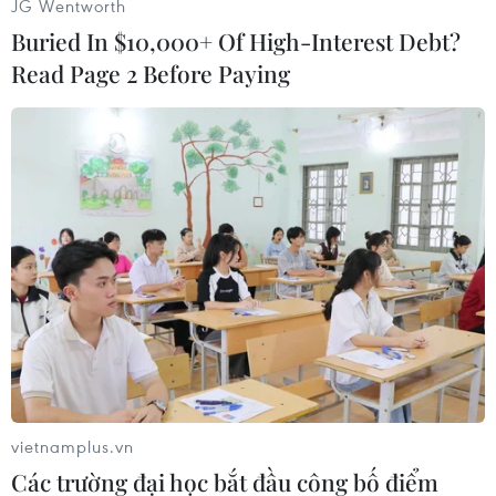
JG Wentworth
Buried In $10,000+ Of High-Interest Debt?
Huy Bình (Vietnam+)
Read Page 2 Before Paying
vietnamplus.vn
#Aston Martin
#Ferrari
#Porsche
#Động cơ hybrid
Các trường đại học bắt đầu công bố điểm