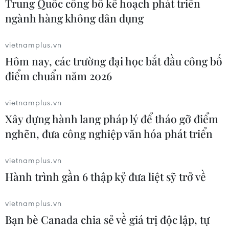
Trung Quốc công bố kế hoạch phát triển
RSS
Hỗ trợ
ngành hàng không dân dụng
Ngôn ngữ
TTXVN
Dịch vụ tin
Quảng cáo
vietnamplus.vn
Liên hệ
Hôm nay, các trường đại học bắt đầu công bố
điểm chuẩn năm 2026
vietnamplus.vn
Giấy phép số: 1374/GP-BTTTT do Bộ Thông tin và Truyền thông
Xây dựng hành lang pháp lý để tháo gỡ điểm
cấp ngày 11/9/2008.
nghẽn, đưa công nghiệp văn hóa phát triển
Quảng cáo: Phó TBT Nguyễn Thị Tám: 093.5958688, Email:
tamvna@gmail.com
vietnamplus.vn
Điện thoại: (024) 39411349 - (024) 39411348, Fax: (024)
Hành trình gần 6 thập kỷ đưa liệt sỹ trở về
39411348
Email:
vietnamplus2008@gmail.com
vietnamplus.vn
© Bản quyền thuộc về VietnamPlus, TTXVN. Cấm sao chép dưới
mọi hình thức nếu không có sự chấp thuận bằng văn bản.
Bạn bè Canada chia sẻ về giá trị độc lập, tự