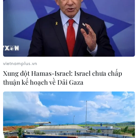
18/07/2022 07:52
Ứng cử viên Droupadi Murmu của Liên minh dân chủ
quốc gia cầm quyền (NDA) được cho là sẽ giành chiến
thắng trước ứng cử viên Yashwant Sinha của phe đối
lập.
vietnamplus.vn
Xung đột Hamas-Israel: Israel chưa chấp
thuận kế hoạch về Dải Gaza