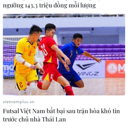
ngưỡng 143,3 triệu đồng mỗi lượng
nhân hóa hoàn toàn, Hàn Quốc sẽ đưa ra một "kế
hoạch táo bạo" để củng cố nền kinh tế và cải thiện cuộc
sống cho người dân Triều Tiên.
vietnamplus.vn
Futsal Việt Nam bất bại sau trận hòa khó tin
trước chủ nhà Thái Lan
Hàn Quốc: Kho vật liệu phân hạch của