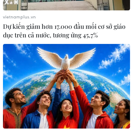
vietnamplus.vn
Dự kiến giảm hơn 17.000 đầu mối cơ sở giáo
dục trên cả nước, tương ứng 45,7%
Trực thăng Mỹ diễn tập bắn đạn thật tại
Hàn Quốc sau 3 năm gián đoạn
25/07/2022 06:50
Sư đoàn bộ binh số 2 của Mỹ công bố hình ảnh và
video cho thấy suốt tuần qua, các trực thăng AH-64E v6
Apache đã tham gia các cuộc diễn tập bắn đạn thật,
với rocket và pháo.