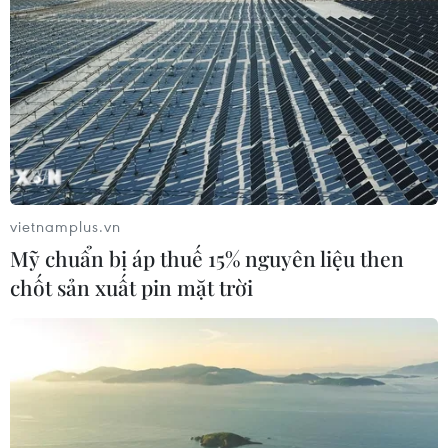
vietnamplus.vn
Mỹ chuẩn bị áp thuế 15% nguyên liệu then
chốt sản xuất pin mặt trời