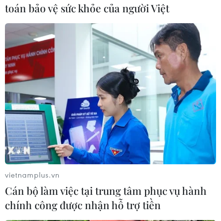
Thống đốc bang Jharkhand-cũng là người phụ
toán bảo vệ sức khỏe của người Việt
nữ đầu tiên giữ chức vụ này. Bà được đánh giá
là chính trị gia giàu kinh nghiệm có kiến thức
sâu rộng.
Tổng thống Ấn Độ có nhiệm kỳ 5 năm, đảm
nhiệm cương vị Tư lệnh tối cao các lực lượng vũ
trang và phê chuẩn tất cả các luật mới, cũng
như đóng vai trò dẫn dắt tiến trình thành lập
chính phủ./.
(TTXVN/Vietnam+)
vietnamplus.vn
Cán bộ làm việc tại trung tâm phục vụ hành
chính công được nhận hỗ trợ tiền