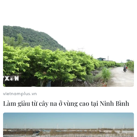
Triều Tiên tăng khoảng 10%
25/07/2022 10:58
Bộ trưởng Quốc phòng Hàn Quốc nhận định Triều Tiên
đã hoàn thành hầu hết công việc chuẩn bị cho vụ thử
hạt nhân thứ 7 và thời gian tiến hành vụ thử phụ thuộc
vào quyết định của ông Kim Jong-un.
vietnamplus.vn
Làm giàu từ cây na ở vùng cao tại Ninh Bình