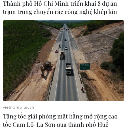
Thành phố Hồ Chí Minh triển khai 8 dự án
trạm trung chuyển rác công nghệ khép kín
Đánh bom liều chết tại Pakistan, ít
nhất 7 người thiệt mạng
02/08/2026 22:41
Trung Quốc áp dụng quy định mới
về xử lý hình sự người vị thành niên
02/08/2026 12:56
Trung Quốc đề ra mục tiêu phát
triển sở hữu trí tuệ đến năm 2030
vietnamplus.vn
02/08/2026 11:17
Tăng tốc giải phóng mặt bằng mở rộng cao
tốc Cam Lộ-La Sơn qua thành phố Huế