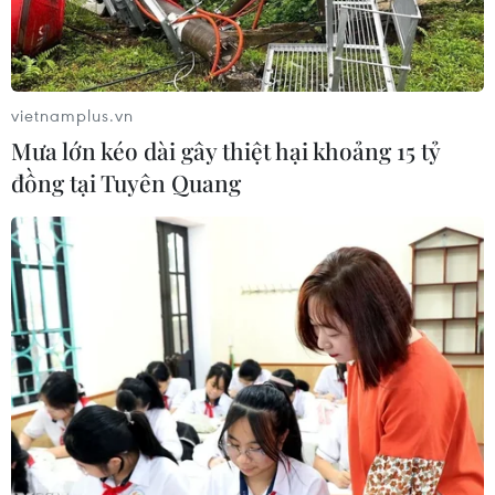
vietnamplus.vn
Mưa lớn kéo dài gây thiệt hại khoảng 15 tỷ
đồng tại Tuyên Quang
Ngày 25/7, bà Droupadi Murmu đã tuyên thệ nhậm chức Tổng
thống Ấn Độ.(Nguồn: IndiaExpress)
Ngày 25/7, bà Droupadi Murmu đã tuyên thệ
nhậm chức Tổng thống Ấn Độ, trở thành Tổng
thống đầu tiên của nước này có xuất thân từ
cộng đồng bộ lạc.