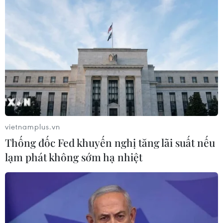
TIN LIÊN QUAN
vietnamplus.vn
Thống đốc Fed khuyến nghị tăng lãi suất nếu
lạm phát không sớm hạ nhiệt
Cử tri Ấn Độ bắt đầu đi bỏ phiếu bầu cử
Tổng thống thứ 15