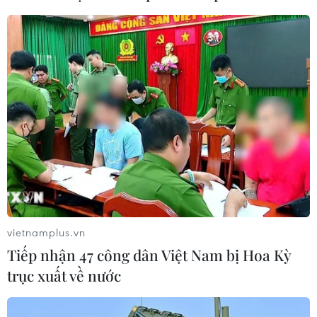
Hàn Quốc ghi nhận mức nhiệt cao kỷ
lục 42,5 độ C tại thành phố Yangsan
02/08/2026 07:52
Nhật Bản điều chỉnh chính sách
năng lượng hạt nhân
01/08/2026 15:02
Xem thêm
vietnamplus.vn
Tiếp nhận 47 công dân Việt Nam bị Hoa Kỳ
trục xuất về nước