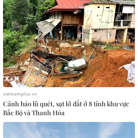
#Tổng thống Ấn Độ
#Nhậm chức
#bà Droupadi Murmu
#tuyên thệ
Ấn Độ
vietnamplus.vn
Cảnh báo lũ quét, sạt lở đất ở 8 tỉnh khu vực
Theo dõi VietnamPlus
Bắc Bộ và Thanh Hóa