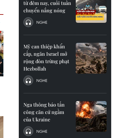
từ đêm nay, cuối tuần
chuyển nắng nóng
NGHE
Mỹ can thiệp khẩn
cấp, ngăn Israel mở
rộng đòn trừng phạt
Hezbollah
NGHE
Nga thông báo tấn
công căn cứ ngầm
của Ukraine
NGHE