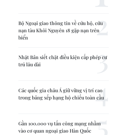
Bộ Ngoại giao thông tin về cứu hộ, cứu
nạn tàu Khôi Nguyên 18 gặp nạn trên
biển
Nhật Bản siết chặt điều kiện cấp phép cư
trú lâu dài
Các quốc gia châu Á giữ vững vị trí cao
trong bảng xếp hạng hộ chiếu toàn cầu
Gần 100.000 vụ tấn công mạng nhằm
vào cơ quan ngoại giao Hàn Quốc