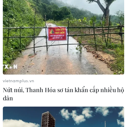
Ấm áp nghĩa tình của những cựu
chiến binh Việt Nam tại Đức
22/07/2026 03:14
Khánh thành chùa Hoa Nghiêm tại
Đông Bắc Thái Lan, gìn giữ bản sắc
văn hóa Việt
21/07/2026 22:44
vietnamplus.vn
Lưu học sinh Việt Nam tại Thái Lan
Nứt núi, Thanh Hóa sơ tán khẩn cấp nhiều hộ
về nguồn theo dấu chân Bác Hồ
dân
20/07/2026 15:46
Xem thêm