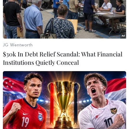
quê hương thứ hai
30/07/2026 12:00
Nơi tiếng mẹ đẻ được hồi sinh giữa
lòng nước Đức
JG Wentworth
30/07/2026 08:18
$30k In Debt Relief Scandal: What Financial
Institutions Quietly Conceal
Kiều bào tại Đức hơn 10 năm dành
nhà miễn phí cho con em chiến sỹ
Trường Sa
30/07/2026 02:03
Phát huy nguồn lực người Việt ở
nước ngoài: Từ đối ngoại đến động