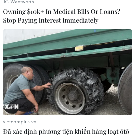
JG Wentworth
Dân chủ cầm quyền, hiện là cố vấn đặc biệt
Owning $10k+ In Medical Bills Or Loans?
Liên minh nghị sỹ hữu nghị Nhật-Việt đề nghị
Stop Paying Interest Immediately
quan khách cùng nâng cố chúc mừng Năm mới,
chúc cho quan hệ Nhật-Việt phát triển mạnh
mẽ.
Trong không khí ấm cúng, bạn bè Nhật Bản
cùng các vị khách quý đã rất hào hứng thưởng
thức những món ăn cổ truyền của Việt Nam vào
dịp Tết cổ truyền như bánh chưng, bánh tét,
nem rán, phở.../.
(TTXVN)
vietnamplus.vn
Đã xác định phương tiện khiến hàng loạt ôtô