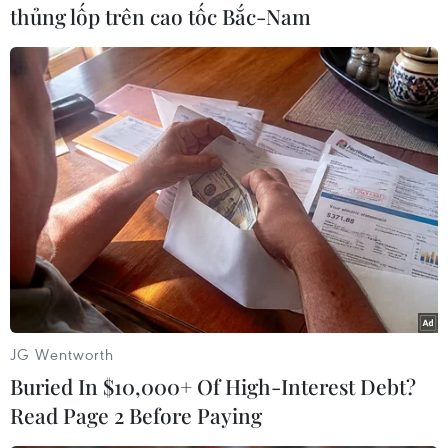
thủng lốp trên cao tốc Bắc-Nam
#Giáp Ngọ
#Tết Nguyên Đán
#Chiêu đãi
#Bánh chưng
#Ngoại giao đoàn
#Tết cổ truyền
Nhật Bản
Việt Nam
JG Wentworth
Buried In $10,000+ Of High-Interest Debt?
Read Page 2 Before Paying
Theo dõi VietnamPlus