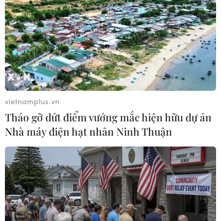
Việt Nam trong kỷ nguyên phát triển
mới
31/07/2026 06:43
Nghĩa cử cao đẹp của lao động Việt
Nam lan tỏa trên truyền thông Nhật
Bản
vietnamplus.vn
31/07/2026 04:02
Tháo gỡ dứt điểm vướng mắc hiện hữu dự án
Nhà máy điện hạt nhân Ninh Thuận
50 năm quan hệ Việt-Đức: Khi ngoại
giao nhân dân bắt đầu từ tiếng mẹ đẻ
30/07/2026 23:00
Trăn trở người giữ lửa tiếng Việt trên