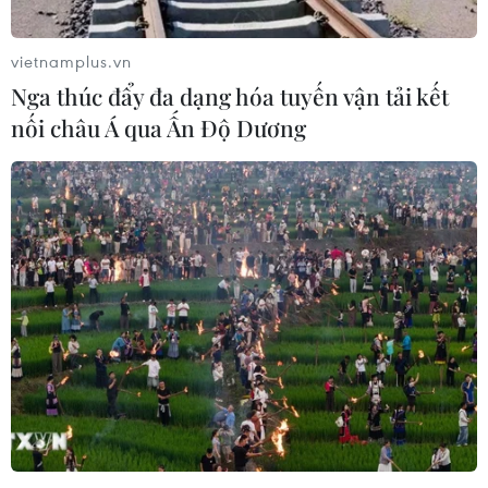
chạm mức cao nhất trong 7 tuần
06/08/2026 08:36
vietnamplus.vn
Nga thúc đẩy đa dạng hóa tuyến vận tải kết
nối châu Á qua Ấn Độ Dương
Ninh Bình phê duyệt hơn 500 tỷ
đồng xây dựng nhà chung cư cho
thuê
06/08/2026 08:09
Xăng dầu trong nước đồng loạt giảm,
E10RON95-III xuống còn 22.324
đồng/lít
06/08/2026 08:07
NAPAS, BIDV và Weixin Pay mở rộng