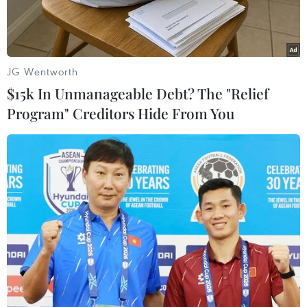
giải phápchấn chỉnh, hoàn thiện, tái cấu trúc
lĩnh vực đầu tư công trong một vài nămtới.”
Theo Bộ Kế hoạch và Đầu tư, trong giai đoạn
JG Wentworth
2001-2005, đầu tư công làkhoảng 286.000 tỷ
$15k In Unmanageable Debt? The "Relief
đồng, chiếm 23% tổng vốn đầu tư toàn xã hội.
Program" Creditors Hide From You
Giai đoạn2006-2010 đầu tư công của Việt Nam
tăng lên 739.000 tỷ đồng, chiếm trên 24%
tổngvốn đầu tư toàn xã hội.
Đầu tư công cao là nguyên nhân chính khiến nợ
công của Việt Nam có xuhướng tăng. Theo thống
kê, năm 2010 là 56,7% GDP và dự kiến năm
2011 sẽ tăng lênthành 58,7% GDP.
Số liệu của Bộ Tài chính cho thấy, nợ nước ngoài