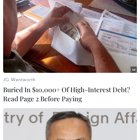
#Lãi suất
Pháp
Việt Nam
Theo dõi VietnamPlus
JG Wentworth
Buried In $10,000+ Of High-Interest Debt?
TIN CÙNG CHUYÊN MỤC
Read Page 2 Before Paying
Ngoại giao kinh tế: Kiến tạo hệ sinh
thái đồng hành và thúc đẩy tự chủ
công nghệ
06/08/2026 15:33