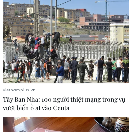
nước./.
Quang Toàn (TTXVN/Vietnam+)
vietnamplus.vn
Tây Ban Nha: 100 người thiệt mạng trong vụ
vượt biển ồ ạt vào Ceuta
#Đầu tư công
#GDP
#Nợ công
#Lạm phát