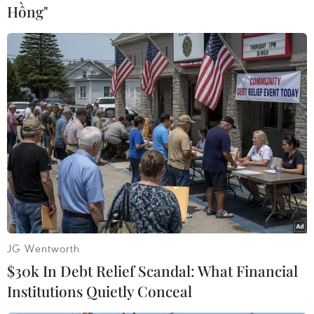
nhân nếu như nó cạnh tranh nguồn lực với đầu
Hồng"
tư tư nhân.Khả năng chèn ép đầu tư tư nhân sẽ
lớn nếu như đầu tư công được thực hiện bởicác
doanh nghiệp nhà nước hoặc thông qua hình
thức doanh nghiệp nhà nước. Dịchvụ cung cấp
từ khu vực doanh nghiệp nhà nước sẽ cạnh
tranh với khu vực tư nhân,làm giảm động cơ
tham gia đầu tư của khu vực tư nhân.
Như vậy, về cơ bản, các quốc gia đều hướng đến
quản lý đầu tư công để hỗtrợ tăng năng suất cho
khu vực tư nhân và toàn bộ nền kinh tế. Nó có
thể dùng đểbù đắp thất bại của thị trường trong
JG Wentworth
một số thị trường đặc biệt. Nhưng về cơbản, đầu
$30k In Debt Relief Scandal: What Financial
tư công không nên là công cụ để duy trì và tăng
Institutions Quietly Conceal
sức mạnh kinh tế củakhu vực doanh nghiệp nhà