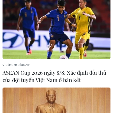
THỦY
Sở hữu trí tuệ
Quy định sử dụng
RSS
Hỗ trợ
Ngôn ngữ
TTXVN
Dịch vụ tin
Quảng cáo
Liên hệ
vietnamplus.vn
ASEAN Cup 2026 ngày 8/8: Xác định đối thủ
Giấy phép số: 1374/GP-BTTTT do Bộ Thông tin và Truyền thông
của đội tuyển Việt Nam ở bán kết
cấp ngày 11/9/2008.
Quảng cáo: Phó TBT Nguyễn Thị Tám: 093.5958688, Email:
tamvna@gmail.com
Điện thoại: (024) 39411349 - (024) 39411348, Fax: (024)
39411348