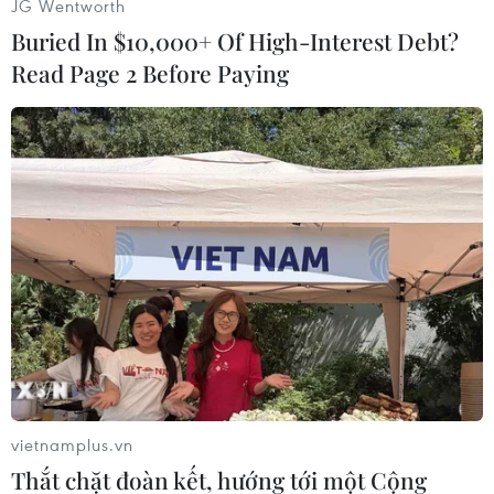
JG Wentworth
tố Ukraine dội 'mưa tên lửa'./.
Buried In $10,000+ Of High-Interest Debt?
(Vietnam+)
Read Page 2 Before Paying
vietnamplus.vn
#Cháy ở Trung Kính
#Cháy nhà trọ
Thắt chặt đoàn kết, hướng tới một Cộng