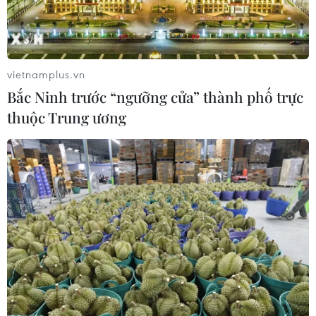
Phải đổi mới công tác quy
Toàn cảnh vụ sai phạm
hoạch và tổ chức phát
điểm thi trường THPT
triển hạ tầng
chuyên Tuyên Quang
06/08/2026 09:53
06/08/2026 09:04
vietnamplus.vn
Bắc Ninh trước “ngưỡng cửa” thành phố trực
thuộc Trung ương
Cầu Đắk Lung sập sau cú
Khẩn trường khám nghiệm
tông của xe tải cẩu, 2 người
hiện trường, điều tra
thoát chết
nguyên nhân vụ cháy chợ
Biên Hòa
06/08/2026 09:00
06/08/2026 04:37