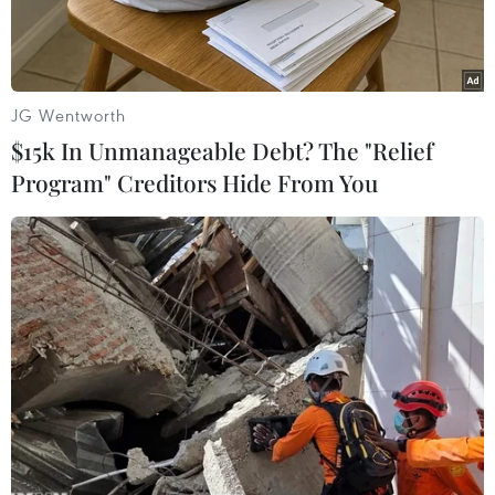
JG Wentworth
$15k In Unmanageable Debt? The "Relief
Program" Creditors Hide From You
Neo đậu tàu thuyền tránh trú bão. Ảnh minh họa. (Nguồn:
TTXVN)
Theo Trung tâm dự báo khí tượng thủy văn
Trung ương, vào hồi 13 giờ ngày 26/11, vị trí
tâm bão số 9 ở vào khoảng 13,8 độ Vĩ Bắc; 117,8