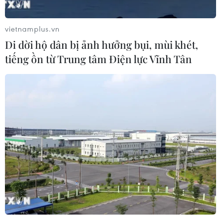
Sơn La hỗ trợ người dân di dời khỏi
nơi nguy hiểm do mưa lũ
vietnamplus.vn
06/08/2026 02:50
Di dời hộ dân bị ảnh hưởng bụi, mùi khét,
tiếng ồn từ Trung tâm Điện lực Vĩnh Tân
Thời tiết ngày 6/8: Bão số 3 đã di
chuyển ra ngoài Biển Đông
05/08/2026 23:15
Chủ động ứng phó với biến đổi khí
hậu trong thời kỳ mới
05/08/2026 14:57
Gần 40 điểm bị sạt lở đất do mưa lớn