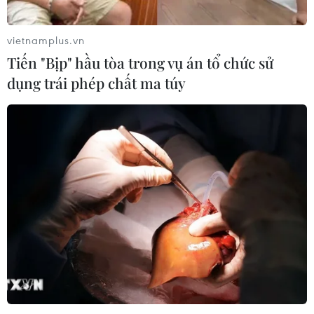
Hạn hán nghiêm trọng đe dọa "huyết
mạch" kinh tế châu Âu
vietnamplus.vn
07/08/2026 07:58
Tiến "Bịp" hầu tòa trong vụ án tổ chức sử
dụng trái phép chất ma túy
17 giờ ngày 7/8, mở cửa tràn xả mặt
điều tiết hồ chứa thủy điện Lai Châu
07/08/2026 07:28
Di dời hộ dân bị ảnh hưởng bụi, mùi
khét, tiếng ồn từ Trung tâm Điện lực
Vĩnh Tân
07/08/2026 07:10
Hà Nội quyết liệt xử lý các "điểm