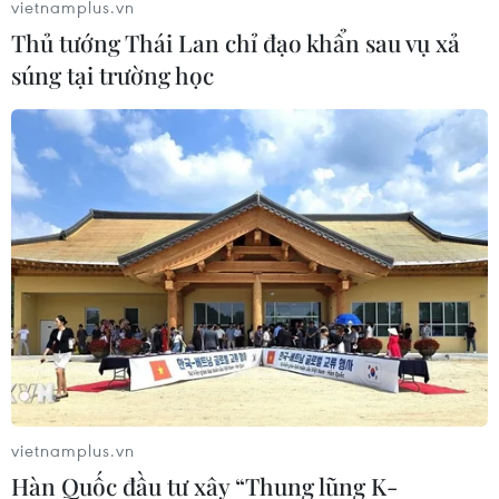
vietnamplus.vn
Đông, cách đảo Song Tử Tây (thuộc quần đảo Trường
Thủ tướng Thái Lan chỉ đạo khẩn sau vụ xả
Sa) 580km về phía Đông Đông Bắc.
súng tại trường học
vietnamplus.vn
Công điện về chủ động ứng phó với bão số
Hàn Quốc đầu tư xây “Thung lũng K-
9, mưa lũ và rét đậm