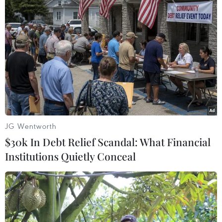
TIN LIÊN QUAN
JG Wentworth
$30k In Debt Relief Scandal: What Financial
Institutions Quietly Conceal