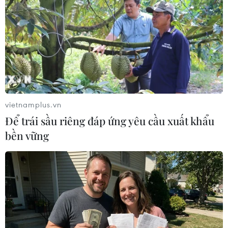
Bão số 8 đã đi vào đất liền tỉnh Quảng
Đông, Trung Quốc
21/10/2016 08:03
Chiều 21/10, bão số 8 đã đi vào đất liền phía Nam tỉnh
Quảng Đông, Trung Quốc, do ảnh hưởng của hoàn lưu
bão, vùng biển phía Bắc Biển Đông có gió mạnh cấp 8-
vietnamplus.vn
9, giật cấp 10-11, biển động rất mạnh.
Để trái sầu riêng đáp ứng yêu cầu xuất khẩu
bền vững