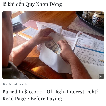
Cấp độ rủi ro thiên tai: cấp 3.
lỡ khi đến Quy Nhơn Đông
Trong 48 đến 72 giờ tiếp theo, bão di chuyển
theo hướng Tây Tây Nam mỗi giờ đi được
khoảng 20-25km.
Hoàn lưu sau bão kết hợp với không khí lạnh
tăng cường (29/11) sẽ gây mưa to đến rất to cho
khu vực Đà Nẵng - Khánh Hòa từ 30/11 đến 2/12
(200-400mm), trên các sông thuộc khu vực này
có khả năng xuất hiện lũ kèm nguy cơ lũ quét,
sạt lở đất. Sau đó vùng mưa dịch chuyển ra phía
Bắc (Nghệ An - Thừa Thiên Huế)./.
JG Wentworth
(TTXVN/Vietnam+)
Buried In $10,000+ Of High-Interest Debt?
Read Page 2 Before Paying