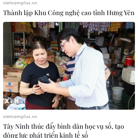
vietnamplus.vn
tại Lào Cai
Thành lập Khu Công nghệ cao tỉnh Hưng Yên
05/08/2026 14:56
Bão số 3 gây gió mạnh, sóng cao trên
vùng biển phía Đông Nam
05/08/2026 14:55
Xem thêm
vietnamplus.vn
Tây Ninh thúc đẩy bình dân học vụ số, tạo
CƠ QUAN CHỦ QUẢN: THÔNG TẤN XÃ VIỆT NAM
động lực phát triển kinh tế số