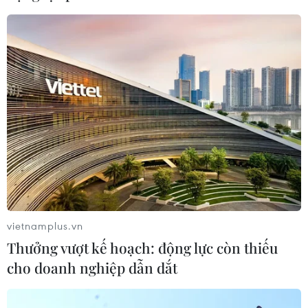
Tổng Biên tập: TRẦN TIẾN DUẨN
Phó Tổng Biên tập: NGUYỄN THỊ TÁM, KHÚC THANH
THỦY
Sở hữu trí tuệ
Quy định sử dụng
RSS
Hỗ trợ
Ngôn ngữ
TTXVN
Dịch vụ tin
Quảng cáo
Liên hệ
vietnamplus.vn
Thưởng vượt kế hoạch: động lực còn thiếu
Giấy phép số: 1374/GP-BTTTT do Bộ Thông tin và Truyền thông
cho doanh nghiệp dẫn dắt
cấp ngày 11/9/2008.
Quảng cáo: Phó TBT Nguyễn Thị Tám: 093.5958688, Email: