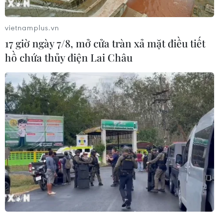
vietnamplus.vn
17 giờ ngày 7/8, mở cửa tràn xả mặt điều tiết
hồ chứa thủy điện Lai Châu
Thông tin mới nhất về cơn bão Tokage
trên khu vực Biển Đông
25/11/2016 23:47
Hồi 4 giờ, vị trí tâm bão số 9 ở vào khoảng 12,4 độ Vĩ
Bắc; 119,3 độ Kinh Đông, trên khu vực phía Đông Biển