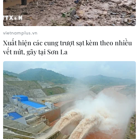
vietnamplus.vn
Xuất hiện các cung trượt sạt kèm theo nhiều
vết nứt, gãy tại Sơn La
Các tỉnh, thành phố từ Quảng Ninh đến
Khánh Hòa đối phó bão Tokage
25/11/2016 07:52
Hồi 7 giờ ngày 25/11, áp thấp nhiệt đới đã mạnh lên
thành bão (tên quốc tế là Tokage), vị trí tâm bão ở vào
khoảng 11,4 độ Vĩ Bắc, 123,5 độ Kinh Đông, trên khu vực
miền Trung Philippines.