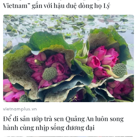
Vietnam” gắn với hậu duệ dòng họ Lý
26/11/2016 09:08
Hoàn lưu sau bão kết hợp với không khí lạnh tăng
cường gây mưa to đến rất to cho khu vực từ Đà Nẵng
đến Khánh Hoà, trên các sông khu vực này xuất hiện lũ,
kèm nguy cơ lũ quét, sạt lở đất.
vietnamplus.vn
Để di sản ướp trà sen Quảng An luôn song
hành cùng nhịp sống đương đại