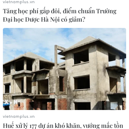
vietnamplus.vn
Tăng học phí gấp đôi, điểm chuẩn Trường
Đại học Dược Hà Nội có giảm?
Theo dõi VietnamPlus
TIN CÙNG CHUYÊN MỤC
Thành phố Hồ Chí Minh bắn pháo
hoa tại 7 điểm chào mừng 81 năm
Quốc khánh
10/08/2026 12:00
vietnamplus.vn
Huế xử lý 177 dự án khó khăn, vướng mắc tồn
FAHASA 50 năm: Hành trình