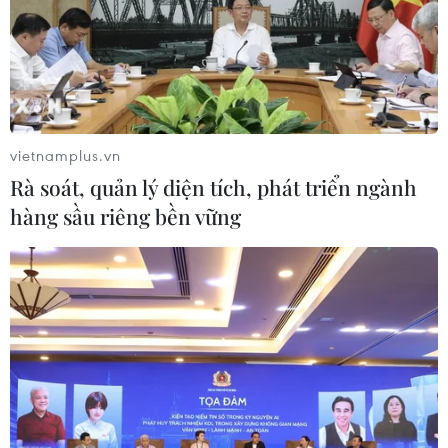
09/08/2026 05:48
Xây dựng hành lang pháp lý để tháo
gỡ điểm nghẽn, đưa công nghiệp văn
hóa phát triển
vietnamplus.vn
09/08/2026 05:26
Rà soát, quản lý diện tích, phát triển ngành
hàng sầu riêng bền vững
Ca sỹ Phùng Khánh Linh và hành
trình từ cô đơn đến 'Giữa một vạn
người'
09/08/2026 01:42
Bền bỉ gìn giữ giá trị văn hóa đã được
vun đắp qua hàng trăm năm
09/08/2026 01:23