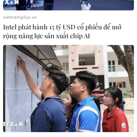
(TTXVN/Vietnam+)
vietnamplus.vn
Intel phát hành 15 tỷ USD cổ phiếu để mở
rộng năng lực sản xuất chip AI
#Napoleon Bonaparte
#Bảo tàng
#Tu sửa
#Kiến trúc
Cuba