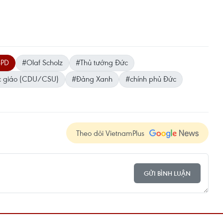
SPD
#Olaf Scholz
#Thủ tướng Đức
ốc giáo (CDU/CSU)
#Đảng Xanh
#chính phủ Đức
Theo dõi VietnamPlus
GỬI BÌNH LUẬN