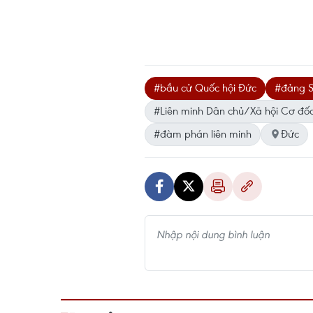
#bầu cử Quốc hội Đức
#đảng 
#Liên minh Dân chủ/Xã hội Cơ đ
#đàm phán liên minh
Đức