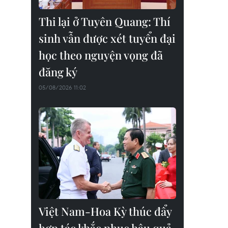
Thi lại ở Tuyên Quang: Thí
sinh vẫn được xét tuyển đại
học theo nguyện vọng đã
đăng ký
05/08/2026 11:02
Việt Nam-Hoa Kỳ thúc đẩy