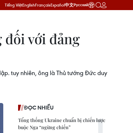
Tiếng Việt
English
Français
Español
中文
Русский
 đối với đảng
 lập. tuy nhiên, ông là Thủ tướng Đức duy
ĐỌC NHIỀU
Tổng thống Ukraine chuẩn bị chiến lược
buộc Nga “ngừng chiến”