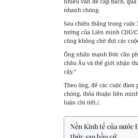
nhiều vấn đề cấp bách, quá 
nhanh chóng.
Sau chiến thắng trong cuộc 
tướng của Liên minh CDU/CS
cũng không chờ đợi các cuộ
Ông nhấn mạnh Đức cần phải
châu Âu và thế giới nhận t
cậy.”
Theo ông, để các cuộc đàm 
chóng, thỏa thuận liên minh
luận chi tiết./.
Nền Kinh tế của nước 
thức sau bầu cử