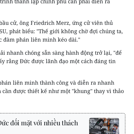
trình thành lập chính phủ cần phải diễn ra
bầu cử, ông Friedrich Merz, ứng cử viên thủ
U, phát biểu: "Thế giới không chờ đợi chúng ta,
c đàm phán liên minh kéo dài."
 nhanh chóng sẵn sàng hành động trở lại, "để
hấy rằng Đức được lãnh đạo một cách đáng tin
phán liên minh thành công và diễn ra nhanh
 cần được thiết kế như một "khung" thay vì thảo
Đức đối mặt với nhiều thách