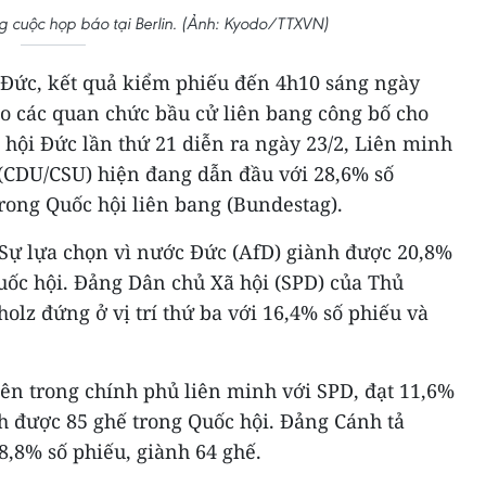
g cuộc họp báo tại Berlin. (Ảnh: Kyodo/TTXVN)
Đức, kết quả kiểm phiếu đến 4h10 sáng ngày
do các quan chức bầu cử liên bang công bố cho
 hội Đức lần thứ 21 diễn ra ngày 23/2, Liên minh
 (CDU/CSU) hiện đang dẫn đầu với 28,6% số
rong Quốc hội liên bang (Bundestag).
Sự lựa chọn vì nước Đức (AfD) giành được 20,8%
uốc hội. Đảng Dân chủ Xã hội (SPD) của Thủ
lz đứng ở vị trí thứ ba với 16,4% số phiếu và
ên trong chính phủ liên minh với SPD, đạt 11,6%
nh được 85 ghế trong Quốc hội. Đảng Cánh tả
8,8% số phiếu, giành 64 ghế.