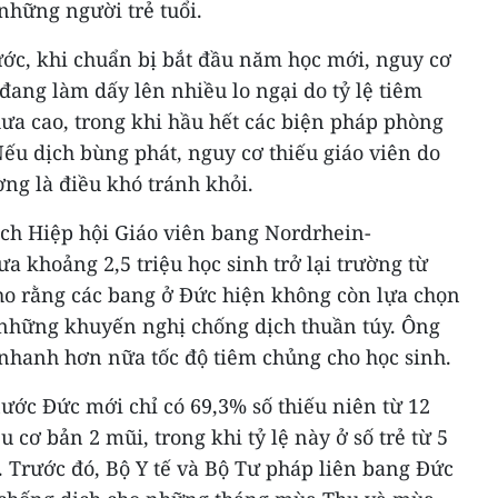
 những người trẻ tuổi.
ớc, khi chuẩn bị bắt đầu năm học mới, nguy cơ
 đang làm dấy lên nhiều lo ngại do tỷ lệ tiêm
hưa cao, trong khi hầu hết các biện pháp phòng
ếu dịch bùng phát, nguy cơ thiếu giáo viên do
ờng là điều khó tránh khỏi.
ịch Hiệp hội Giáo viên bang Nordrhein-
a khoảng 2,5 triệu học sinh trở lại trường từ
cho rằng các bang ở Đức hiện không còn lựa chọn
 những khuyến nghị chống dịch thuần túy. Ông
 nhanh hơn nữa tốc độ tiêm chủng cho học sinh.
nước Đức mới chỉ có 69,3% số thiếu niên từ 12
u cơ bản 2 mũi, trong khi tỷ lệ này ở số trẻ từ 5
. Trước đó, Bộ Y tế và Bộ Tư pháp liên bang Đức