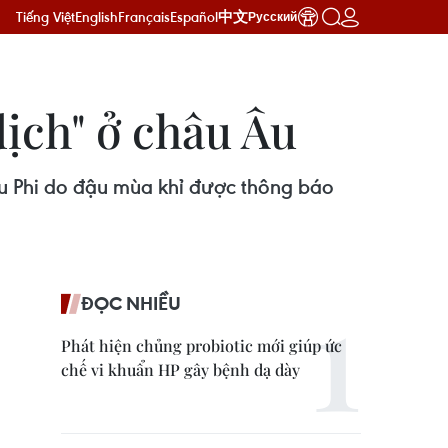
Tiếng Việt
English
Français
Español
中文
Русский
ịch" ở châu Âu
âu Phi do đậu mùa khỉ được thông báo
ĐỌC NHIỀU
Phát hiện chủng probiotic mới giúp ức
chế vi khuẩn HP gây bệnh dạ dày