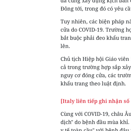
đã cùng xây dựng kịch bản
Đông tới, trong đó có yêu c
Tuy nhiên, các biện pháp nà
cửa do COVID-19. Trường hợ
bắt buộc phải đeo khẩu tran
lên.
Chủ tịch Hiệp hội Giáo viên
cả trong trường hợp sắp xảy 
nguy cơ đóng cửa, các trườn
khẩu trang theo luật định.
[Italy liên tiếp ghi nhận s
Cùng với COVID-19, châu Âu
dịch" do bệnh đầu mùa khỉ.
y tế toàn cầu" với bệnh đậu