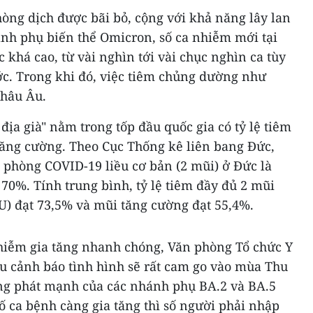
òng dịch được bãi bỏ, cộng với khả năng lây lan
h phụ biến thể Omicron, số ca nhiễm mới tại
khá cao, từ vài nghìn tới vài chục nghìn ca tùy
c. Trong khi đó, việc tiêm chủng dường như
châu Âu.
địa già" nằm trong tốp đầu quốc gia có tỷ lệ tiêm
 tăng cường. Theo Cục Thống kê liên bang Đức,
êm phòng COVID-19 liều cơ bản (2 mũi) ở Đức là
70%. Tính trung bình, tỷ lệ tiêm đầy đủ 2 mũi
U) đạt 73,5% và mũi tăng cường đạt 55,4%.
nhiễm gia tăng nhanh chóng, Văn phòng Tổ chức Y
Âu cảnh báo tình hình sẽ rất cam go vào mùa Thu
ng phát mạnh của các nhánh phụ BA.2 và BA.5
ố ca bệnh càng gia tăng thì số người phải nhập