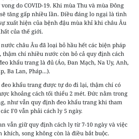
ử vong do COVID-19. Khi mùa Thu và mùa Đông
sẽ tăng gấp nhiều lần. Điều đáng lo ngại là tình
 sự xuất hiện của bệnh đậu mùa khỉ khi châu Âu
ất của thế giới.
c nước châu Âu đã loại bỏ hầu hết các biện pháp
 thậm chí nhiều nước còn bỏ cả quy định cách
n đeo khẩu trang là đủ (Áo, Đan Mạch, Na Uy, Anh,
, Ba Lan, Pháp...).
đeo khẩu trang được tự do đi lại, thậm chí có
được khoảng cách tối thiểu 2 mét. Đức nằm trong
ọng, như vẫn quy định đeo khẩu trang khi tham
các F0 vẫn phải cách ly 5 ngày.
an vẫn giữ quy định cách ly từ 7-10 ngày và việc
 khích, song không còn là điều bắt buộc.