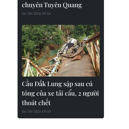
chuyên Tuyên Quang
06/08/2026 09:04
Cầu Đắk Lung sập sau cú
tông của xe tải cẩu, 2 người
thoát chết
06/08/2026 09:00