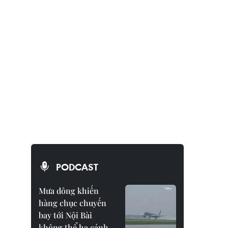
PODCAST
Mưa dông khiến
hàng chục chuyến
bay tới Nội Bài
không thể hạ cánh