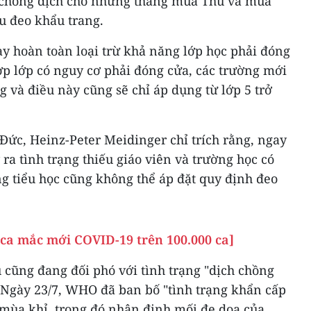
 chống dịch cho những tháng mùa Thu và mùa
ầu đeo khẩu trang.
y hoàn toàn loại trừ khả năng lớp học phải đóng
p lớp có nguy cơ phải đóng cửa, các trường mới
g và điều này cũng sẽ chỉ áp dụng từ lớp 5 trở
 Đức, Heinz-Peter Meidinger chỉ trích rằng, ngay
ra tình trạng thiếu giáo viên và trường học có
g tiểu học cũng không thể áp đặt quy định đeo
ố ca mắc mới COVID-19 trên 100.000 ca]
 cũng đang đối phó với tình trạng "dịch chồng
 Ngày 23/7, WHO đã ban bố "tình trạng khẩn cấp
 mùa khỉ, trong đó nhận định mối đe dọa của