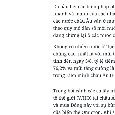
Do hầu hết các biện pháp ph
nhanh và mạnh của các nhán
các nước châu Âu vẫn ở mức 
theo quy mô dân số mỗi nướ
đang chững lại ở các nước 
Không có nhiều nước ở "lục 
chủng cao, nhất là với mũi
tính đến ngày 5/8, tỷ lệ ti
76,2% và mũi tăng cường là 
trong Liên minh châu Âu (E
Trong bối cảnh các ca lây 
tế thế giới (WHO) tại châu 
và mùa Đông này với sự bù
của biến thể Omicron. Khi s