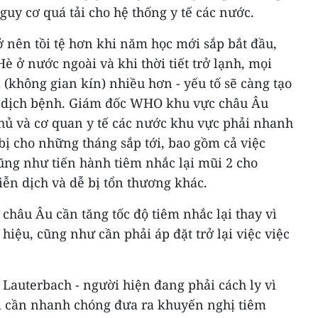
guy cơ quá tải cho hệ thống y tế các nước.
rở nên tồi tệ hơn khi năm học mới sắp bắt đầu,
è ở nước ngoài và khi thời tiết trở lạnh, mọi
 (không gian kín) nhiều hơn - yếu tố sẽ càng tạo
ủa dịch bệnh. Giám đốc WHO khu vực châu Âu
hủ và cơ quan y tế các nước khu vực phải nhanh
ị cho những tháng sắp tới, bao gồm cả việc
cũng như tiến hành tiêm nhắc lại mũi 2 cho
ễn dịch và dễ bị tổn thương khác.
châu Âu cần tăng tốc độ tiêm nhắc lại thay vì
 hiệu, cũng như cần phải áp đặt trở lại việc việc
l Lauterbach - người hiện đang phải cách ly vì
i cần nhanh chóng đưa ra khuyến nghị tiêm