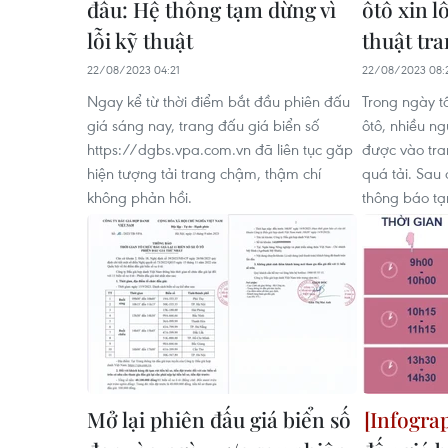
đầu: Hệ thống tạm dừng vì
ôtô xin lỗ
lỗi kỹ thuật
thuật tr
22/08/2023 04:21
22/08/2023 08:
Ngay kể từ thời điểm bắt đầu phiên đấu
Trong ngày t
giá sáng nay, trang đấu giá biển số
ôtô, nhiều ng
https://dgbs.vpa.com.vn đã liên tục găp
được vào tra
hiện tượng tải trang chậm, thậm chí
quá tải. Sau
không phản hồi.
thông báo tạm
Mở lại phiên đấu giá biển số