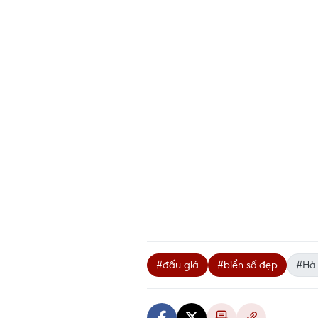
#đấu giá
#biển số đẹp
#Hà 