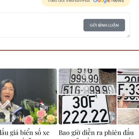
Theo dõi VietnamPlus
GỬI BÌNH LUẬN
ấu giá biển số xe
Bao giờ diễn ra phiên đấu