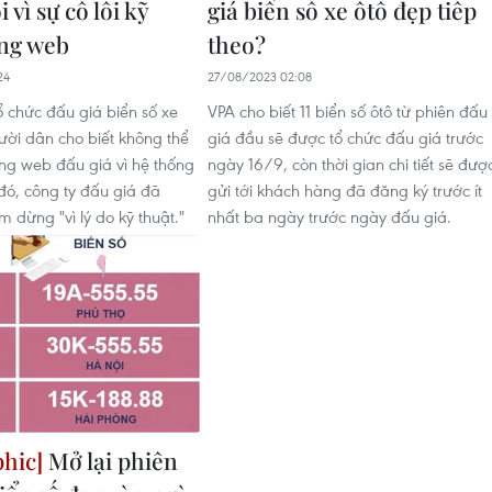
i vì sự cố lỗi kỹ
giá biển số xe ôtô đẹp tiếp
ang web
theo?
24
27/08/2023 02:08
ổ chức đấu giá biển số xe
VPA cho biết 11 biển số ôtô từ phiên đấu
ười dân cho biết không thể
giá đầu sẽ được tổ chức đấu giá trước
ng web đấu giá vì hệ thống
ngày 16/9, còn thời gian chi tiết sẽ đượ
 đó, công ty đấu giá đã
gửi tới khách hàng đã đăng ký trước ít
 dừng "vì lý do kỹ thuật."
nhất ba ngày trước ngày đấu giá.
Mở lại phiên