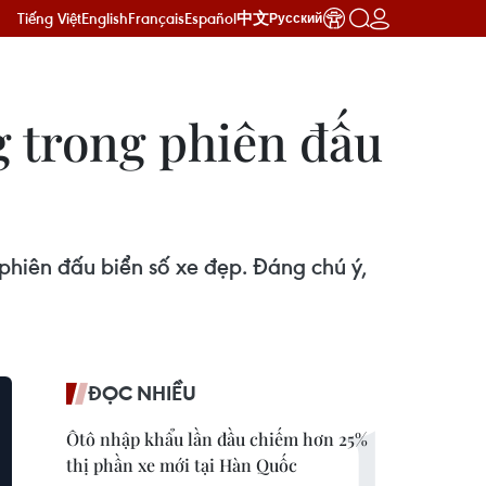
Tiếng Việt
English
Français
Español
中文
Русский
ng trong phiên đấu
phiên đấu biển số xe đẹp. Đáng chú ý,
ĐỌC NHIỀU
Ôtô nhập khẩu lần đầu chiếm hơn 25%
thị phần xe mới tại Hàn Quốc