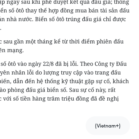
cập ngay sau khi phê duyệt kết quả đấu giá; thông
iển số ôtô thay thế hợp đồng mua bán tài sản đấu
ản nhà nước. Biển số ôtô trúng đấu giá chỉ được
.
ức sau gần một tháng kể từ thời điểm phiên đấu
hẽn mạng.
số ôtô vào ngày 22/8 đã bị lỗi. Theo Công ty Đấu
yên nhân lỗi do lượng truy cập vào trang đấu
 biến, dẫn đến hệ thống kỹ thuật gặp sự cố, khách
o phòng đấu giá biển số. Sau sự cố này, rất
 với số tiền hàng trăm triệu đồng đã đề nghị
.
(Vietnam+)