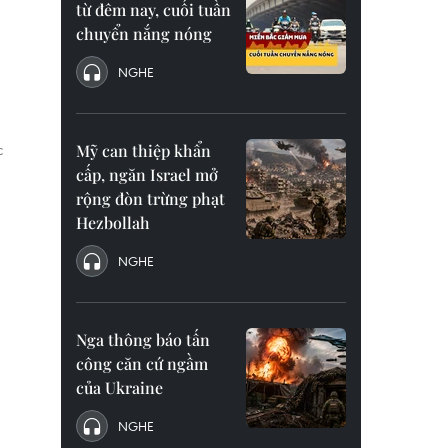
từ đêm nay, cuối tuần
chuyển nắng nóng
NGHE
c
Mỹ can thiệp khẩn
cấp, ngăn Israel mở
rộng đòn trừng phạt
Hezbollah
NGHE
Nga thông báo tấn
công căn cứ ngầm
của Ukraine
NGHE