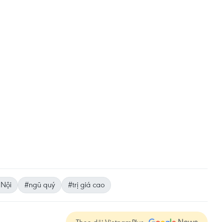
Nội
#ngũ quý
#trị giá cao