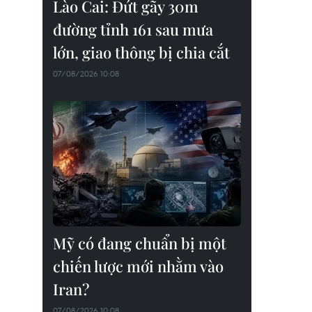
Lào Cai: Đứt gãy 30m
đường tỉnh 161 sau mưa
lớn, giao thông bị chia cắt
07/08/2026 10:08
Mỹ có đang chuẩn bị một
chiến lược mới nhằm vào
Iran?
07/08/2026 10:08