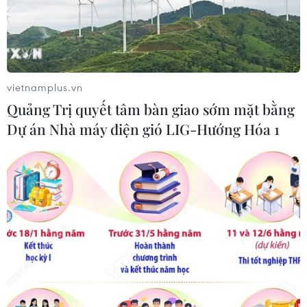
vong vì COVID-19 và số ca mắc mới cũng ở mức cao.
vietnamplus.vn
Quảng Trị quyết tâm bàn giao sớm mặt bằng
Dự án Nhà máy điện gió LIG-Hướng Hóa 1
Thế giới có hơn 203 triệu ca mắc, trong đó
hơn 4 triệu ca tử vong