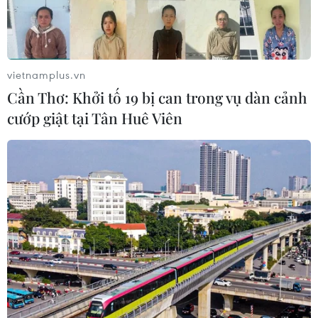
vietnamplus.vn
Cần Thơ: Khởi tố 19 bị can trong vụ dàn cảnh
#COVID-19
#Biến thể Delta
#Vaccine
#Tiêm chủng
cướp giật tại Tân Huê Viên
#Ca mắc mới
#Ca tử vong
Anh
Australia
Hàn Quốc
Israel
Mexico
Trung Quốc
Theo dõi VietnamPlus