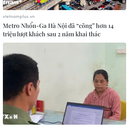
TIN LIÊN QUAN
vietnamplus.vn
Metro Nhổn-Ga Hà Nội đã “cõng” hơn 14
triệu lượt khách sau 2 năm khai thác
Dịch COVID-19: Số ca mắc mới và tử vong
tại Đông Nam Á đang tăng cao
08/08/2021 01:19