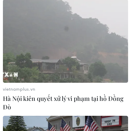
Hiện tỷ lệ tử vong tại Hàn Quốc là 1%, trong khi
số ca bệnh nặng, phải thở máy gia tăng với 367
trường hợp đang trong tình trạng nguy kịch.
vietnamplus.vn
Hà Nội kiên quyết xử lý vi phạm tại hồ Đồng
Đò
Cảnh vắng vẻ tại Sydney, Australia, trong bối cảnh dịch COVID-
19 diễn biến phức tạp, ngày 28/7/2021. (Ảnh: THX/TTXVN)