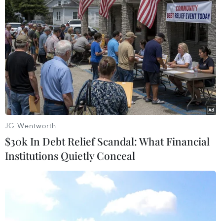
Cùng ngày 9/8, bang New South Wales (NSW)
của Australia thông báo có thêm 283 ca lây
nhiễm trong cộng đồng, tăng so với 262 ca ghi
nhận 1 ngày trước đó.
Tổng số ca bệnh tại NSW trong đợt bùng phát
dịch bệnh mới nhất do biến thể Delta gây ra này
đã tăng lên gần 5.500 ca, trong đó 29 ca tử vong
sau khi có thêm 1 người không qua khỏi.
JG Wentworth
Tại châu Âu, Anh ngày 8/8 ghi nhận 27.429 ca
$30k In Debt Relief Scandal: What Financial
nhiễm mới, nâng tổng số ca bệnh trên cả nước
Institutions Quietly Conceal
lên 6.069.362 ca.
Nước này cũng có thêm 39 ca tử vong, khiến số
người không qua khỏi do đại dịch tăng lên
130.320 người.