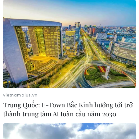
Philippines ghi nhận số ca tử vong cao
nhất kể từ tháng Tư
08/08/2021 11:09
Philippines đã phát hiện hơn 330 ca nhiễm biến thể
Delta trong những tuần gần đây, làm dấy lên lo ngại
rằng biến thể này có thể lây lan khắp cả nước, giống
như tình trạng đang diễn ra tại các nước ĐNA
vietnamplus.vn
Trung Quốc: E-Town Bắc Kinh hướng tới trở
thành trung tâm AI toàn cầu năm 2030