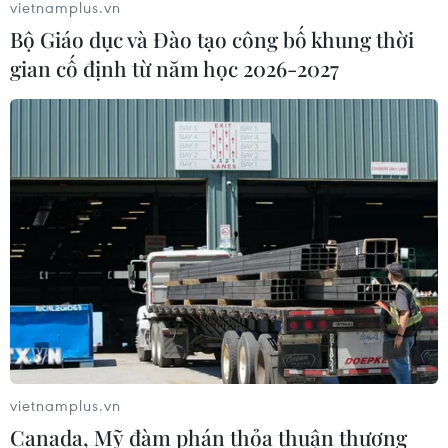
vietnamplus.vn
Bộ Giáo dục và Đào tạo công bố khung thời
gian cố định từ năm học 2026-2027
Chuyên gia y tế hàng đầu của Mỹ kêu gọi
tiêm vaccine ngừa COVID-19
09/08/2021 01:39
"Có một nguyên lý rất chắc chắn rằng virus không thể
đột biến, trừ khi nó nhân rộng, và nếu bạn cho phép
virus tự do sinh sôi trong xã hội, nó sẽ đột biến," chuyên
gia Anthony Fauci của Mỹ nói.
vietnamplus.vn
Canada, Mỹ đàm phán thỏa thuận thương