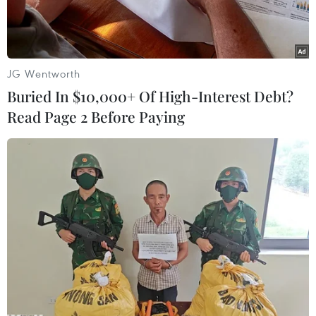
JG Wentworth
Buried In $10,000+ Of High-Interest Debt?
Read Page 2 Before Paying
Nhân viên y tế lấy mẫu xét nghiệm COVID-19 cho người dân tại
Vũ Hán, tỉnh Hồ Bắc, Trung Quốc, ngày 7/8/2021. (Ảnh:
THX/TTXVN)
Ngày 9/8, Ủy ban Y tế quốc gia (NHC) Trung
Quốc thông báo Trung Quốc đại lục ghi nhận
125 ca mắc mới bệnh COVID-19 trong ngày 8/8,
tăng gần 30 ca so với một ngày trước đó.