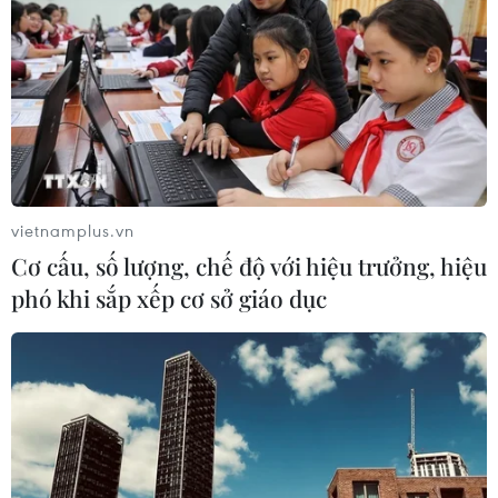
Mỹ thu hồi gần 1,6 triệu quả trứng do
nguy cơ nhiễm khuẩn Salmonella
24/07/2026 05:34
Venezuela ghi nhận 3 ca tử vong do
vietnamplus.vn
virus Hanta
Cơ cấu, số lượng, chế độ với hiệu trưởng, hiệu
22/07/2026 06:57
phó khi sắp xếp cơ sở giáo dục
Sản phụ ở Australia sinh 4 bé gái
cùng trứng theo cách hoàn toàn tự
nhiên
22/07/2026 06:38