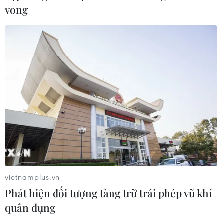
quá trình phát triển ung thư
vong
02/08/2026 09:43
Phương pháp mới giúp phát hiện
sớm bệnh Alzheimer
30/07/2026 14:27
Virus H5N1 lây lan trong quần thể
chim bản địa tại Australia
29/07/2026 11:42
vietnamplus.vn
Phát hiện đối tượng tàng trữ trái phép vũ khí
UNAIDS cảnh báo nguy cơ đại dịch
quân dụng
HIV/AIDS bùng phát trở lại