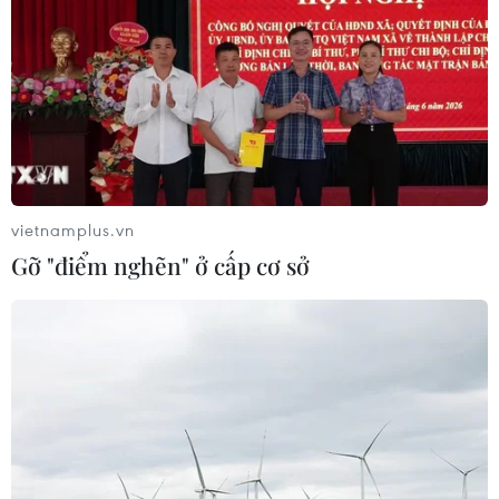
vietnamplus.vn
Gỡ "điểm nghẽn" ở cấp cơ sở
Thái Lan thêm gần 20.000 ca, Iran lần
đầu ghi nhận hơn 500 ca tử vong
08/08/2021 12:39
Ngày 8/8, tại Thái Lan ghi nhận 19.983 ca mắc mới
COVID-19, nâng tổng số ca mắc ở nước này lên
756.505 ca; còn Iran lần đầu ghi nhận hơn 500 ca tử