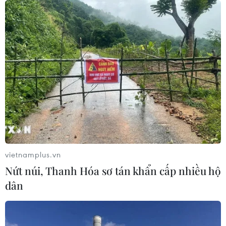
vietnamplus.vn
Nứt núi, Thanh Hóa sơ tán khẩn cấp nhiều hộ
dân