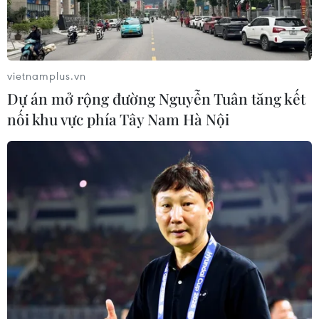
vietnamplus.vn
Dự án mở rộng đường Nguyễn Tuân tăng kết
nối khu vực phía Tây Nam Hà Nội
TIN CÙNG CHUYÊN MỤC
An Giang: Cháy lớn ở khu dân cư
khiến 5 căn nhà bị hư hại
06/08/2026 16:12