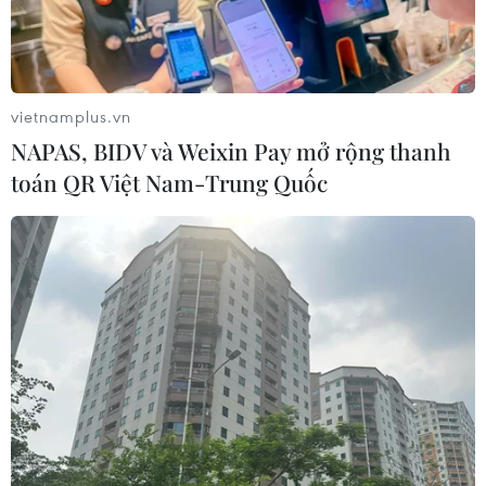
Hà Nội tăng tốc thi công
đường Vành đai 1 đoạn Hoàng Cầu-
Voi Phục
06/08/2026 09:07
vietnamplus.vn
NAPAS, BIDV và Weixin Pay mở rộng thanh
Khởi tố Chủ tịch Hội đồng quản trị,
toán QR Việt Nam-Trung Quốc
Giám đốc Công ty cổ phần Mekolor
06/08/2026 09:06
Đồng Nai yêu cầu đẩy nhanh tiến độ
dự án kết nối vùng, sân bay Long
Thành
06/08/2026 09:05
Toàn cảnh vụ sai phạm điểm