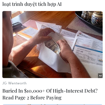
có chuồng chó với kết cấu khung sắt, nuôi nhốt
loạt trình duyệt tích hợp AI
2 con chó giống Pitbull và Becgie.
Ngay sau khi nhận được tin báo, lãnh đạo Công
an thành phố Dĩ An đã có mặt tại hiện trường,
xử lý vụ việc theo quy định./.
(TTXVN/Vietnam+)
JG Wentworth
Buried In $10,000+ Of High-Interest Debt?
Read Page 2 Before Paying