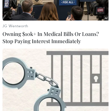
JG Wentworth
Owning $10k+ In Medical Bills Or Loans?
Stop Paying Interest Immediately
Con chó cắn cụ bà tử vong. (Nguồn: Công an cung cấp)
Công an thành phố Dĩ An, tỉnh Bình Dương cho
biết cơ quan công an đã phối hợp cùng cơ quan