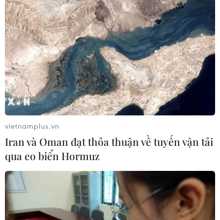
06/08/2026 11:01
Cảnh báo mưa cường độ lớn trên
100mm tại Bắc Bộ, Thanh Hóa và
Nghệ An
06/08/2026 10:23
Bãi bỏ một số văn bản quy phạm
pháp luật không còn phù hợp
vietnamplus.vn
06/08/2026 09:59
Iran và Oman đạt thỏa thuận về tuyến vận tải
qua eo biển Hormuz
Thanh Hóa dự kiến bắn pháo hoa vào
dịp Quốc khánh 2/9
06/08/2026 09:58