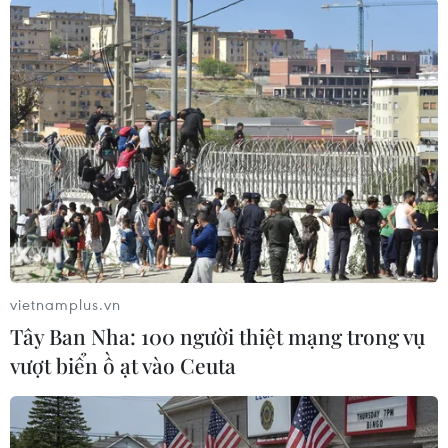
#Chó Pitbull
#Công an thành phố Dĩ An
#Chuồng chó
#Chó cắn
Bình Dương
Tp. Hồ Chí Minh
Theo dõi VietnamPlus
vietnamplus.vn
Tây Ban Nha: 100 người thiệt mạng trong vụ
vượt biển ồ ạt vào Ceuta
TIN LIÊN QUAN