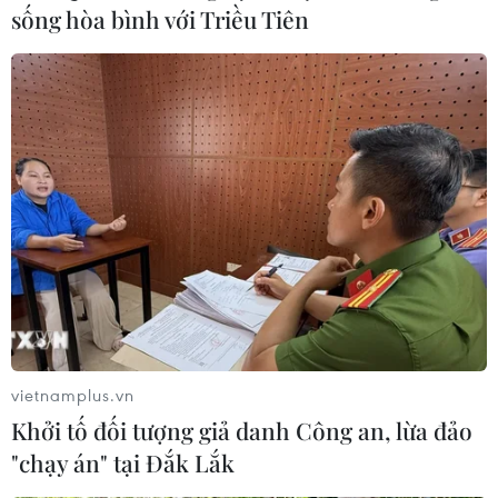
sống hòa bình với Triều Tiên
vietnamplus.vn
Khởi tố đối tượng giả danh Công an, lừa đảo
"chạy án" tại Đắk Lắk