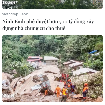
thi trường THPT chuyên Tuyên
Quang
vietnamplus.vn
06/08/2026 09:04
Ninh Bình phê duyệt hơn 500 tỷ đồng xây
dựng nhà chung cư cho thuê
Cầu Đắk Lung sập sau cú
tông của xe tải cẩu, 2 người thoát
chết
06/08/2026 09:00
Dự án mở rộng đường Nguyễn Tuân
tăng kết nối khu vực phía Tây Nam
Hà Nội
06/08/2026 08:19
Ninh Bình phê duyệt hơn 500 tỷ