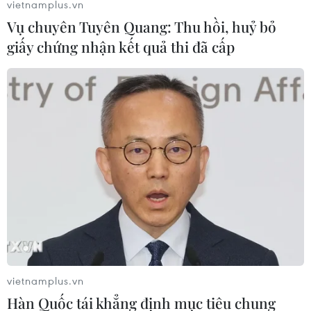
vietnamplus.vn
Vụ chuyên Tuyên Quang: Thu hồi, huỷ bỏ
giấy chứng nhận kết quả thi đã cấp
Thủ tướng chỉ thị tăng cường biện pháp
cấp bách phòng, chống bệnh dại
21/04/2023 13:06
Trong năm 2022, cả nước ghi nhận 70 ca tử vong và 3
tháng đầu năm 2023 đã có 23 ca tử vong do bệnh dại,
do đó, nguy cơ bệnh dại tiếp tục xảy ra và gây tử vong
trên người là rất cao.
vietnamplus.vn
Hàn Quốc tái khẳng định mục tiêu chung