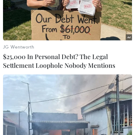
Cụ bà N.T.T nhập viện trong tình trạng vết thương dập
nát cẳng tay trái, vết thương hàm mặt phức tạp. Các
bác sỹ tiến hành cắt cụt 1/3 dưới cánh tay trái; phẫu
thuật, xử lý vết thương hàm mặt.
JG Wentworth
$25,000 In Personal Debt? The Legal
Settlement Loophole Nobody Mentions