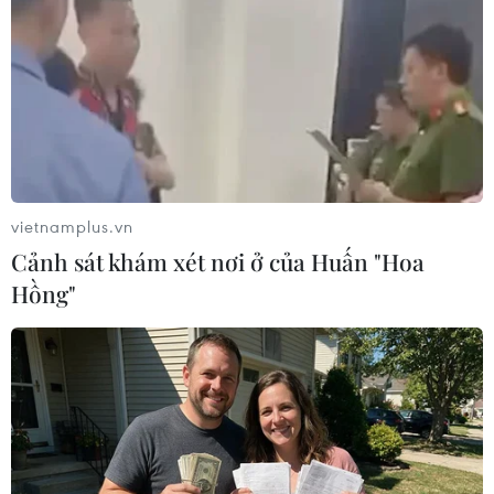
vietnamplus.vn
Cảnh sát khám xét nơi ở của Huấn "Hoa
Hồng"
Cụ bà 87 tuổi nguy kịch vì bị chó Bully
nặng hơn 30kg tấn công
19/03/2021 02:20