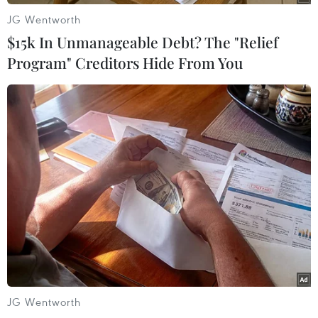
sang Mỹ vàchâu Á do “những thách thức ở châu
JG Wentworth
Âu đang ngày càng trở nên khắc nghiệt hơn”./.
$15k In Unmanageable Debt? The "Relief
Program" Creditors Hide From You
Huy Bình (Vietnam+)
JG Wentworth