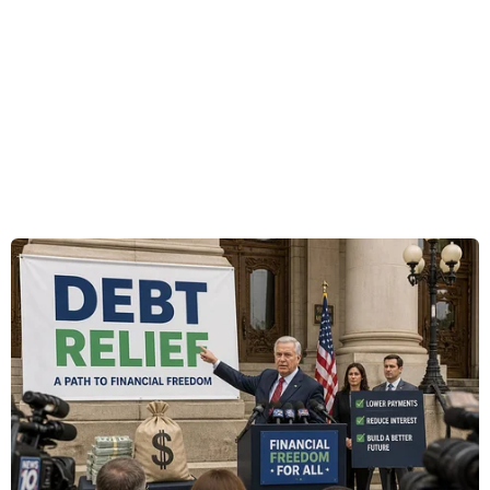
mức trung bình tháng bán ratrong một tháng ở
Mỹ (21.761 chiếc trong tháng 9/2012), hãng xe có
trụ sở ởBavaria (Đức) này cho rằng do mức sống
của người dân Brazil tăng lên sẽ kéo theonhu
cầu đối với xe hạng sang tăng lên trong những
năm tới trong bối cảnh hãng xenày sẵn sàng
cho giải Vô địch bóng đá thế giới 2014 và Thế
vận hội 2016.
Trong khi BMW quyết định xây một nhà máy
mới ở Brazil, vẫn còn nhiều chitiết cần được
giải quyết. Người đứng đầu bộ phận tài chính
của BMW FriedrichEichiner cho Reuters hay:
“Chúng tôi sẽ trình kế hoạch đầu tư lên chính
phủBrazil."