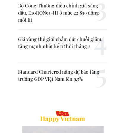
Bộ Công Thương điều chỉnh giá xăng
dầu, E10RON95-III ở mức 22.859 đồng
mỗi lít
Giá vàng thế giới chấm dứt chuỗi giảm,
tăng mạnh nhất kể từ hồi tháng 2
Standard Chartered nâng dự báo tăng
trưởng GDP Việt Nam lên 9,5%