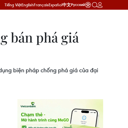
Tiếng Việt
English
Français
Español
中文
Русский
g bán phá giá
 dụng biện pháp chống phá giá của đại