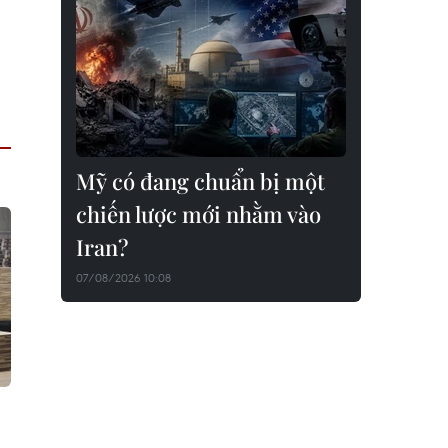
Mỹ có đang chuẩn bị một
chiến lược mới nhằm vào
Iran?
07/08/2026 10:08