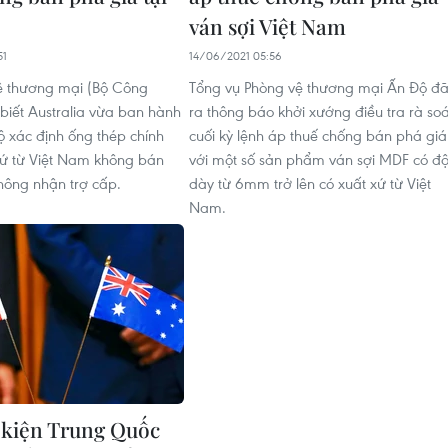
ván sợi Việt Nam
51
14/06/2021 05:56
ệ thương mại (Bộ Công
Tổng vụ Phòng vệ thương mại Ấn Độ đ
biết Australia vừa ban hành
ra thông báo khởi xướng điều tra rà soá
ộ xác định ống thép chính
cuối kỳ lệnh áp thuế chống bán phá giá
xứ từ Việt Nam không bán
với một số sản phẩm ván sợi MDF có đ
hông nhận trợ cấp.
dày từ 6mm trở lên có xuất xứ từ Việt
Nam.
a kiện Trung Quốc