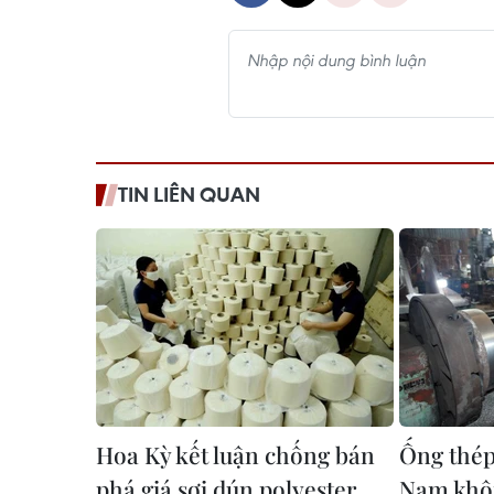
TIN LIÊN QUAN
Hoa Kỳ kết luận chống bán
Ống thép
phá giá sợi dún polyester
Nam khôn