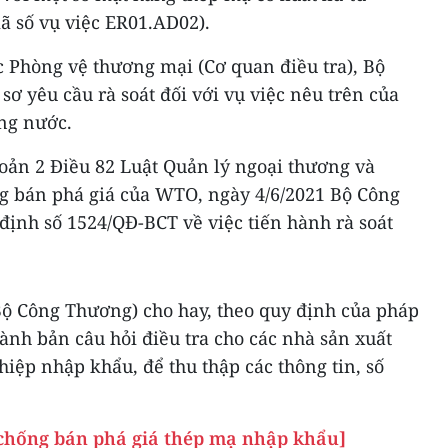
 số vụ việc ER01.AD02).
c Phòng vệ thương mại (Cơ quan điều tra), Bộ
 yêu cầu rà soát đối với vụ việc nêu trên của
ong nước.
hoản 2 Điều 82 Luật Quản lý ngoại thương và
g bán phá giá của WTO, ngày 4/6/2021 Bộ Công
ịnh số 1524/QĐ-BCT về việc tiến hành rà soát
ộ Công Thương) cho hay, theo quy định của pháp
hành bản câu hỏi điều tra cho các nhà sản xuất
iệp nhập khẩu, để thu thập các thông tin, số
chống bán phá giá thép mạ nhập khẩu]