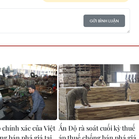
GỬI BÌNH LUẬN
 chính xác của Việt
Ấn Độ rà soát cuối kỳ thuế
g bán phá giá tại
áp thuế chống bán phá giá