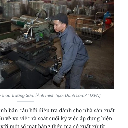
y thép Trường Sơn. (Ảnh minh họa: Danh Lam/TTXVN)
h bản câu hỏi điều tra dành cho nhà sản xuất
 về vụ việc rà soát cuối kỳ việc áp dụng biện
 với một số mặt hàng thép mạ có xuất xứ từ