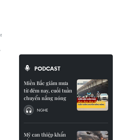
ã
t
ộ
PODCAST
Miền Bắc giảm mưa
từ đêm nay, cuối tuần
chuyển nắng nóng
NGHE
Mỹ can thiệp khẩn