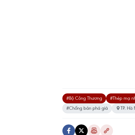
#Bộ Công Thương
#Thép mạ n
#Chống bán phá giá
TP. Hà 