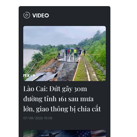
VIDEO
Lào Cai: Đứt gãy 30m
đường tỉnh 161 sau mưa
lớn, giao thông bị chia cắt
07/08/2026 10:08