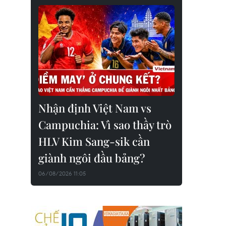
Nhận định Việt Nam vs
Campuchia: Vì sao thầy trò
HLV Kim Sang-sik cần
giành ngôi đầu bảng?
06/08/2026 11:05