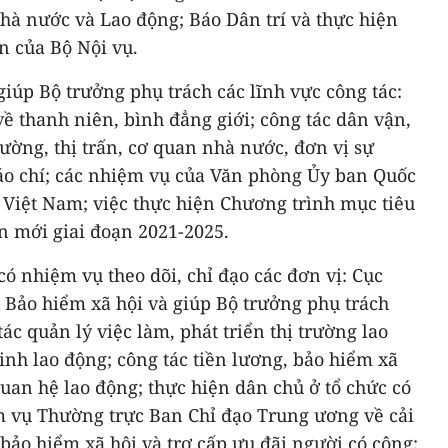
nhà nước và Lao động; Báo Dân trí và thực hiện
n của Bộ Nội vụ.
iúp Bộ trưởng phụ trách các lĩnh vực công tác:
ề thanh niên, bình đẳng giới; công tác dân vận,
hường, thị trấn, cơ quan nhà nước, đơn vị sự
báo chí; các nhiệm vụ của Văn phòng Ủy ban Quốc
ữ Việt Nam; việc thực hiện Chương trình mục tiêu
n mới giai đoạn 2021-2025.
có nhiệm vụ theo dõi, chỉ đạo các đơn vị: Cục
 Bảo hiểm xã hội và giúp Bộ trưởng phụ trách
tác quản lý việc làm, phát triển thị trường lao
sinh lao động; công tác tiền lương, bảo hiểm xã
quan hệ lao động; thực hiện dân chủ ở tổ chức có
m vụ Thường trực Ban Chỉ đạo Trung ương về cải
 bảo hiểm xã hội và trợ cấp ưu đãi người có công;