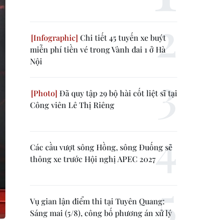
Chi tiết 45 tuyến xe buýt
miễn phí tiền vé trong Vành đai 1 ở Hà
Nội
Đã quy tập 29 bộ hài cốt liệt sĩ tại
Công viên Lê Thị Riêng
Các cầu vượt sông Hồng, sông Đuống sẽ
thông xe trước Hội nghị APEC 2027
Vụ gian lận điểm thi tại Tuyên Quang:
Sáng mai (5/8), công bố phương án xử lý