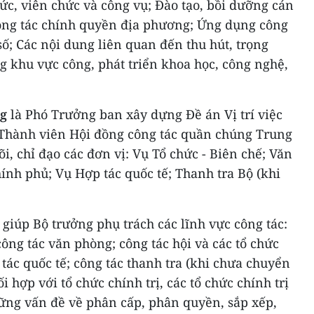
hức, viên chức và công vụ; Đào tạo, bồi dưỡng cán
Công tác chính quyền địa phương; Ứng dụng công
số; Các nội dung liên quan đến thu hút, trọng
g khu vực công, phát triển khoa học, công nghệ,
g
là Phó Trưởng ban xây dựng Đề án Vị trí việc
; Thành viên Hội đồng công tác quần chúng Trung
i, chỉ đạo các đơn vị: Vụ Tổ chức - Biên chế; Văn
ính phủ; Vụ Hợp tác quốc tế; Thanh tra Bộ (khi
iúp Bộ trưởng phụ trách các lĩnh vực công tác:
công tác văn phòng; công tác hội và các tổ chức
 tác quốc tế; công tác thanh tra (khi chưa chuyển
i hợp với tổ chức chính trị, các tổ chức chính trị
những vấn đề về phân cấp, phân quyền, sắp xếp,