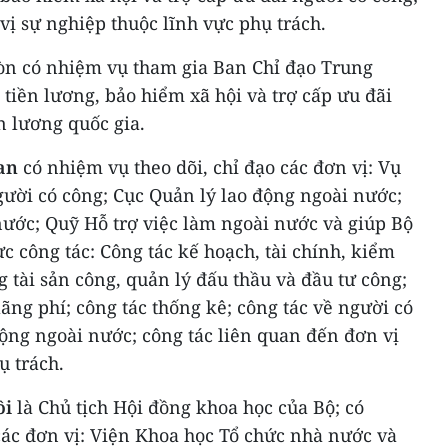
vị sự nghiệp thuộc lĩnh vực phụ trách.
òn có nhiệm vụ tham gia Ban Chỉ đạo Trung
 tiền lương, bảo hiểm xã hội và trợ cấp ưu đãi
n lương quốc gia.
oan
có nhiệm vụ theo dõi, chỉ đạo các đơn vị: Vụ
gười có công; Cục Quản lý lao động ngoài nước;
ước; Quỹ Hỗ trợ việc làm ngoài nước và giúp Bộ
c công tác: Công tác kế hoạch, tài chính, kiểm
g tài sản công, quản lý đấu thầu và đầu tư công;
ãng phí; công tác thống kê; công tác về người có
động ngoài nước; công tác liên quan đến đơn vị
ụ trách.
ồi
là Chủ tịch Hội đồng khoa học của Bộ; có
các đơn vị: Viện Khoa học Tổ chức nhà nước và