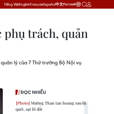
Tiếng Việt
English
Français
Español
中文
Русский
c phụ trách, quản
 quản lý của 7 Thứ trưởng Bộ Nội vụ
ĐỌC NHIỀU
Mường Than tan hoang sau lũ
quét, sạt lở đất