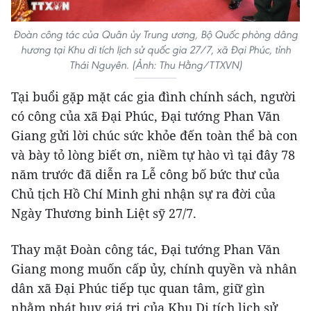
Đoàn công tác của Quân ủy Trung ương, Bộ Quốc phòng dâng
hương tại Khu di tích lịch sử quốc gia 27/7, xã Đại Phúc, tỉnh
Thái Nguyên. (Ảnh: Thu Hằng/TTXVN)
Tại buổi gặp mặt các gia đình chính sách, người
có công của xã Đại Phúc, Đại tướng Phan Văn
Giang gửi lời chúc sức khỏe đến toàn thể bà con
và bày tỏ lòng biết ơn, niềm tự hào vì tại đây 78
năm trước đã diễn ra Lễ công bố bức thư của
Chủ tịch Hồ Chí Minh ghi nhận sự ra đời của
Ngày Thương binh Liệt sỹ 27/7.
Thay mặt Đoàn công tác, Đại tướng Phan Văn
Giang mong muốn cấp ủy, chính quyền và nhân
dân xã Đại Phúc tiếp tục quan tâm, giữ gìn
nhằm phát huy giá trị của Khu Di tích lịch sử