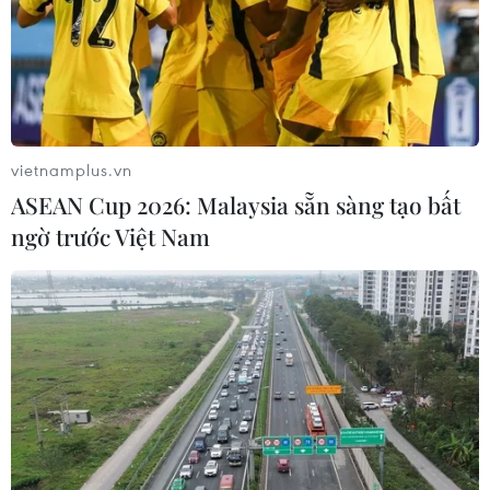
28/06/2024 04:13
IAM, đại diện cho hơn 30.000 công nhân lắp đặt máy
bay Boeing ở Washington, đang yêu cầu chế độ hưu trí
tốt hơn và mức tăng lương trên 40% trong ba đến bốn
năm sau nhiều năm thu nhập không tăng.
vietnamplus.vn
ASEAN Cup 2026: Malaysia sẵn sàng tạo bất
ngờ trước Việt Nam