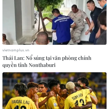
TIN LIÊN QUAN
vietnamplus.vn
Thái Lan: Nổ súng tại văn phòng chính
quyền tỉnh Nonthaburi
Công nhân lắp đặt máy bay của Boeing
tuyên bố sẵn sàng đình công