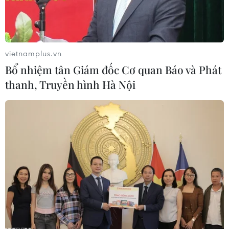
vietnamplus.vn
Bổ nhiệm tân Giám đốc Cơ quan Báo và Phát
thanh, Truyền hình Hà Nội
Máy bay của Hãng hàng không Alaska Airlines tại sân bay
quốc tế Los Angeles, bang California, Mỹ ngày 11/1/2023. Ảnh:
AFP/TTXVN
Ủy ban An toàn giao thông vận tải quốc gia
(NTSB) của Mỹ đã khiển trách Boeing vì tiết lộ
chi tiết về một cuộc điều tra đang diễn ra liên