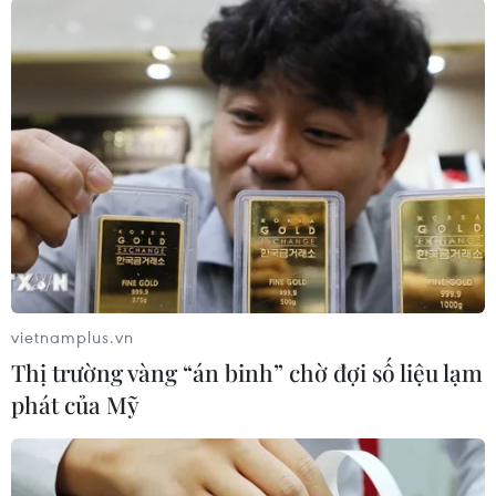
#Boeing 737 MAX
#NTSB
#Alaska Airlines
Mỹ
vietnamplus.vn
Thị trường vàng “án binh” chờ đợi số liệu lạm
Theo dõi VietnamPlus
phát của Mỹ
Sự cố máy bay Boeing 737 Max