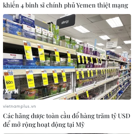
khiến 4 binh sĩ chính phủ Yemen thiệt mạng
Boeing điều tra vấn đề
mới phát sinh đối với
dòng máy bay 787
Dreamliner
Being đang điều tra một vấn đề mới phát sinh sau
khi phát hiện hơn 900 ốc vít ở phần thân giữa
máy bay 787 Dreamliner vặn sai phía và không có
đai ốc.
(TTXVN/Vietnam+)
vietnamplus.vn
Các hãng dược toàn cầu đổ hàng trăm tỷ USD
để mở rộng hoạt động tại Mỹ