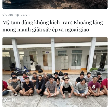
Xem thêm
vietnamplus.vn
Mỹ tạm dừng không kích Iran: Khoảng lặng
mong manh giữa sức ép và ngoại giao
CƠ QUAN CHỦ QUẢN: THÔNG TẤN XÃ VIỆT NAM
Tổng Biên tập: TRẦN TIẾN DUẨN
Phó Tổng Biên tập: NGUYỄN THỊ TÁM, KHÚC THANH
THỦY
Sở hữu trí tuệ
Quy định sử dụng
RSS
Hỗ trợ
Ngôn ngữ
TTXVN