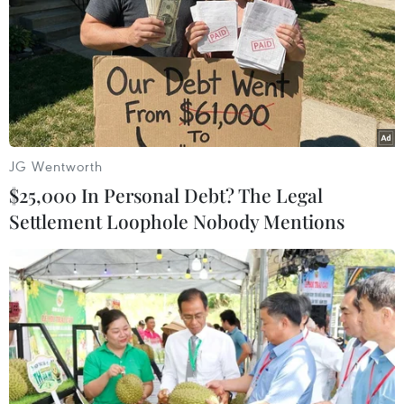
lượng
08/08/2026 01:33
Việt Nam cần theo dõi chặt chẽ các
biện pháp phòng vệ thương mại tại
Canada
JG Wentworth
08/08/2026 00:39
$25,000 In Personal Debt? The Legal
Settlement Loophole Nobody Mentions
Libya tiến gần hơn tới mục tiêu khai
thác 2 triệu thùng dầu mỗi ngày
08/08/2026 00:12
Những tư duy mới về
phát triển quốc gia biển mạnh