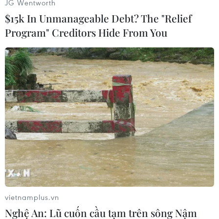
JG Wentworth
$15k In Unmanageable Debt? The "Relief
Program" Creditors Hide From You
#Vụ Đông Xuân
#Lúa
#Sâu bệnh
#Dịch bệnh
#Gieo sạ
Theo dõi VietnamPlus
vietnamplus.vn
Nghệ An: Lũ cuốn cầu tạm trên sông Nậm