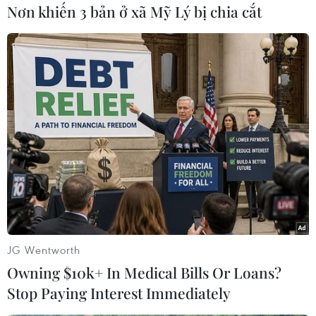
Nơn khiến 3 bản ở xã Mỹ Lý bị chia cắt
TIN CÙNG CHUYÊN MỤC
Điện Biên từng bước hình thành thị
trường tín chỉ carbon rừng
08/08/2026 06:50
Chủ sân Azteca lỗ hơn 47 triệu USD vì
World Cup 2026
08/08/2026 06:43
JG Wentworth
Owning $10k+ In Medical Bills Or Loans?
Stop Paying Interest Immediately
Chủ tịch Quốc hội Trần Thanh Mẫn: