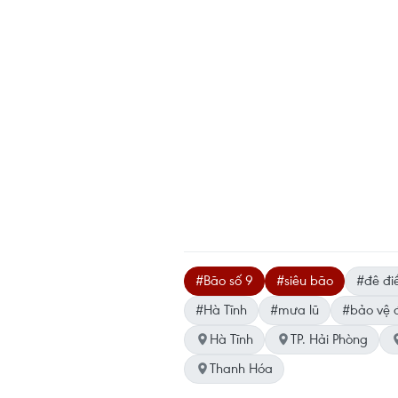
#Bão số 9
#siêu bão
#đê đi
#Hà Tĩnh
#mưa lũ
#bảo vệ 
Hà Tĩnh
TP. Hải Phòng
Thanh Hóa