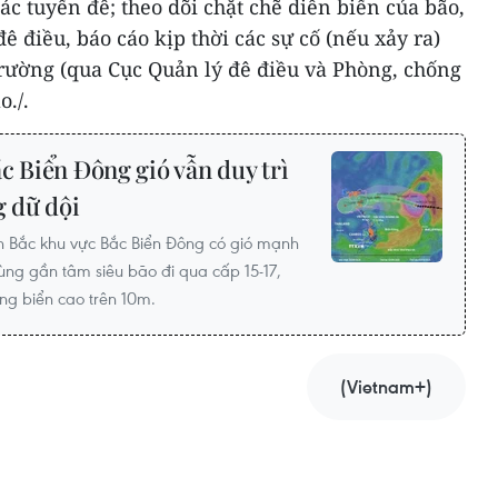
ác tuyến đê; theo dõi chặt chẽ diễn biến của bão,
ê điều, báo cáo kịp thời các sự cố (nếu xảy ra)
rường (qua Cục Quản lý đê điều và Phòng, chống
o./.
c Biển Đông gió vẫn duy trì
g dữ dội
 Bắc khu vực Bắc Biển Đông có gió mạnh
vùng gần tâm siêu bão đi qua cấp 15-17,
óng biển cao trên 10m.
(Vietnam+)