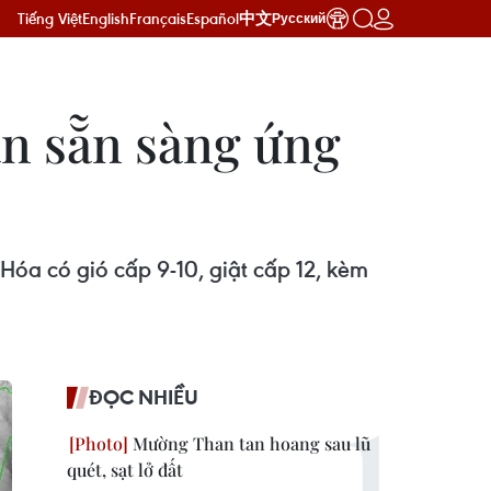
Tiếng Việt
English
Français
Español
中文
Русский
ần sẵn sàng ứng
óa có gió cấp 9-10, giật cấp 12, kèm
ĐỌC NHIỀU
Mường Than tan hoang sau lũ
quét, sạt lở đất