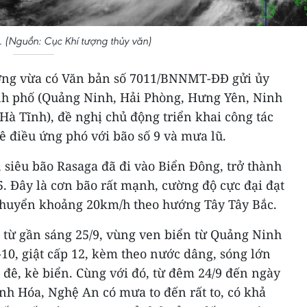
. (Nguồn: Cục Khí tượng thủy văn)
ờng vừa có Văn bản số 7011/BNNMT-ĐĐ gửi ủy
nh phố (Quảng Ninh, Hải Phòng, Hưng Yên, Ninh
à Tĩnh), đề nghị chủ động triển khai công tác
 điều ứng phó với bão số 9 và mưa lũ.
, siêu bão Rasaga đã đi vào Biển Đông, trở thành
. Đây là cơn bão rất mạnh, cường độ cực đại đạt
i chuyển khoảng 20km/h theo hướng Tây Tây Bắc.
, từ gần sáng 25/9, vùng ven biển từ Quảng Ninh
10, giật cấp 12, kèm theo nước dâng, sóng lớn
n đê, kè biển. Cùng với đó, từ đêm 24/9 đến ngày
nh Hóa, Nghệ An có mưa to đến rất to, có khả