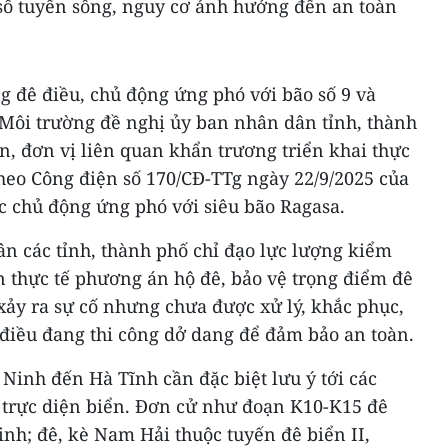
 số tuyến sông, nguy cơ ảnh hưởng đến an toàn
g đê điều, chủ động ứng phó với bão số 9 và
Môi trường đề nghị ủy ban nhân dân tỉnh, thành
an, đơn vị liên quan khẩn trương triển khai thực
heo Công điện số 170/CĐ-TTg ngày 22/9/2025 của
c chủ động ứng phó với siêu bão Ragasa.
n các tỉnh, thành phố chỉ đạo lực lượng kiểm
rên thực tế phương án hộ đê, bảo vệ trọng điểm đê
 xảy ra sự cố nhưng chưa được xử lý, khắc phục,
 điều đang thi công dở dang để đảm bảo an toàn.
 Ninh đến Hà Tĩnh cần đặc biệt lưu ý tới các
 trực diện biển. Đơn cử như đoạn K10-K15 đê
nh; đê, kè Nam Hải thuộc tuyến đê biển II,