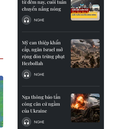
từ đêm nay, cuối tuần
chuyển nắng nóng
NGHE
Mỹ can thiệp khẩn
cấp, ngăn Israel mở
rộng đòn trừng phạt
Hezbollah
NGHE
Nga thông báo tấn
công căn cứ ngầm
của Ukraine
NGHE