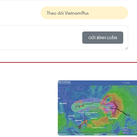
Theo dõi VietnamPlus
GỬI BÌNH LUẬN