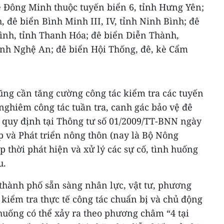
è Đông Minh thuộc tuyến biển 6, tỉnh Hưng Yên;
, đê biển Bình Minh III, IV, tỉnh Ninh Bình; đê
nh, tỉnh Thanh Hóa; đê biển Diễn Thành,
ỉnh Nghệ An; đê biển Hội Thống, đê, kè Cẩm
ũng cần tăng cường công tác kiểm tra các tuyến
 nghiêm công tác tuần tra, canh gác bảo vệ đê
 quy định tại Thông tư số 01/2009/TT-BNN ngày
 và Phát triển nông thôn (nay là Bộ Nông
p thời phát hiện và xử lý các sự cố, tình huống
u.
, thành phố sẵn sàng nhân lực, vật tư, phương
ê; kiểm tra thực tế công tác chuẩn bị và chủ động
 huống có thể xảy ra theo phương châm “4 tại