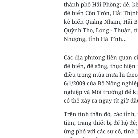
thành phố Hải Phòng; đê, k
đê biển Cồn Tròn, Hải Thịnh
kè biển Quảng Nham, Hải Bì
Quỳnh Thọ, Long - Thuận, t
Nhượng, tỉnh Hà Tĩnh…
Các địa phương liên quan c
đê biển, đê sông, thực hiện
điều trong mùa mưa lũ theo
6/1/2009 của Bộ Nông nghiệp
nghiệp và Môi trường) để kị
có thể xảy ra ngay từ giờ đầ
Trên tinh thần đó, các tỉnh
tiện, trang thiết bị để hộ đ
ứng phó với các sự cố, tình