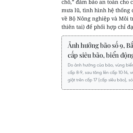
chỗ,” đảm bảo an toàn cho c
mưa lũ, tình hình hệ thống đ
về Bộ Nông nghiệp và Môi t
thiên tai) để phối hợp chỉ đạ
Ảnh hưởng bão số 9, Bắ
cấp siêu bão, biển độn
Do ảnh hưởng của bão, vùng biển
cấp 8-9, sau tăng lên cấp 10-14, 
giật trên cấp 17 (cấp siêu bão), s