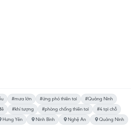
ều
#mưa lớn
#ứng phó thiên tai
#Quảng Ninh
đê
#khí tượng
#phòng chống thiên tai
#4 tại chỗ
Hưng Yên
Ninh Bình
Nghệ An
Quảng Ninh