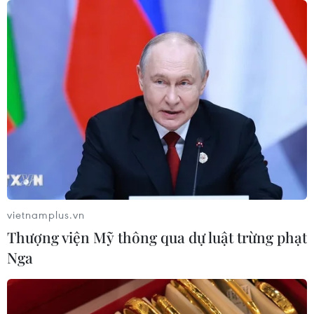
Chủ tịch Quốc hội kiêm Chủ tịch Hạ
viện Thái Lan kết thúc chuyến thăm
Việt Nam
07/08/2026 14:34
Tổng Bí thư, Chủ tịch nước Tô Lâm:
Hợp tác nghị viện là trụ cột quan
trọng giữa Việt Nam-Thái Lan
vietnamplus.vn
07/08/2026 13:39
Thượng viện Mỹ thông qua dự luật trừng phạt
Nga
59 năm ASEAN: Đoàn kết là “lợi thế
cạnh tranh” đặc biệt của Hiệp hội
07/08/2026 12:00