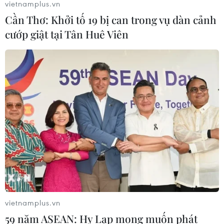
đối với Thái Lan
vietnamplus.vn
08/08/2026 12:20
Cần Thơ: Khởi tố 19 bị can trong vụ dàn cảnh
cướp giật tại Tân Huê Viên
59 năm ASEAN: Giữ vững đoàn kết,
định hình tương lai
08/08/2026 10:09
Việt Nam nằm trong nhóm 5 quốc gia
có nhiều chuyến bay qua Thái Lan
08/08/2026 06:38
59 năm ASEAN: Hy Lạp mong muốn
vietnamplus.vn
phát triển hơn nữa quan hệ với
59 năm ASEAN: Hy Lạp mong muốn phát