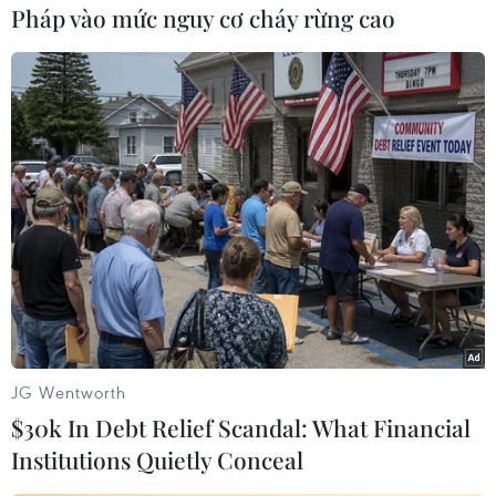
Pháp vào mức nguy cơ cháy rừng cao
Vụ việc khiến Chính phủ Hàn Quốc cử phái
đoàn sang Campuchia đầu tháng này nhằm phối
hợp điều tra và áp đặt hạn chế đi lại tại một số
khu vực có công dân Hàn Quốc bị giam giữ.
Hai nhà lãnh đạo cũng thảo luận biện pháp tăng
cường quan hệ song phương. Ông Lee cam kết
Hàn Quốc sẽ tiếp tục đóng góp cho phát triển
của Campuchia và mong muốn thúc đẩy trao đổi
cấp cao giữa hai nước.
Thủ tướng Hun Manet khẳng định Hàn Quốc là
nhà đầu tư lớn và là nguồn khách du lịch quan
JG Wentworth
trọng của Campuchia, bày tỏ hy vọng mở rộng
$30k In Debt Relief Scandal: What Financial
hợp tác trong các lĩnh vực an ninh và quốc
Institutions Quietly Conceal
phòng./.