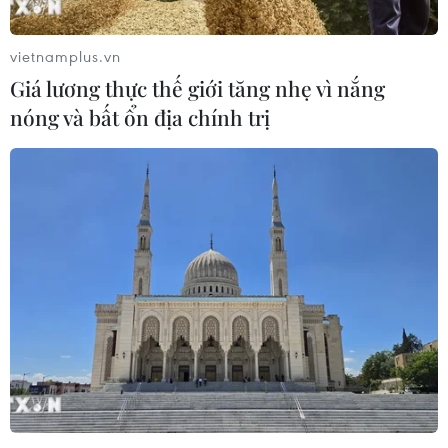
vietnamplus.vn
Giá lương thực thế giới tăng nhẹ vì nắng
nóng và bất ổn địa chính trị
Hàng nghìn người Hàn Quốc rơi vào bẫy
lừa đảo từ Campuchia
28/07/2025 14:58
Hoạt động lừa đảo tại Phnom Penh và Sihanoukville
được tổ chức như doanh nghiệp, có đội ngũ chuyên
nghiệp, giả mạo dịch vụ hỗ trợ bằng tiếng Hàn để dụ
người Hàn Quốc vào bẫy.