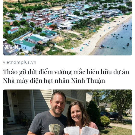
vietnamplus.vn
#COVID-19
#đeo khẩu trang
#học sinh
Tháo gỡ dứt điểm vướng mắc hiện hữu dự án
#ca nhiễm mới
#tiêm vaccine
Campuchia
Nhà máy điện hạt nhân Ninh Thuận
Theo dõi VietnamPlus