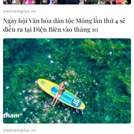
vietnamplus.vn
Ngày hội Văn hóa dân tộc Mông lần thứ 4 sẽ
diễn ra tại Điện Biên vào tháng 10
TIN CÙNG CHUYÊN MỤC
Ớt nhập khẩu từ Mexico khiến hàng
trăm người tiêu dùng Mỹ nhiễm
khuẩn Salmonella
vietnamplus.vn