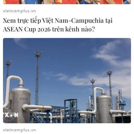
vietnamplus.vn
Xem trực tiếp Việt Nam-Campuchia tại
ASEAN Cup 2026 trên kênh nào?
Campuchia: Số ca nhập cảnh tăng, 95%
người trưởng thành đã tiêm phòng
06/09/2021 11:00
Campuchia ghi nhận 528 ca mới và 13 ca tử vong vì
dịch COVID-19 trong 24 giờ qua, trong đó có 188 ca
nhập cảnh và 340 ca lây nhiễm cộng đồng.
vietnamplus.vn