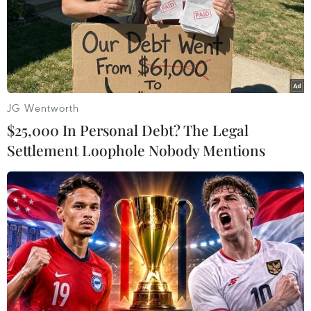
TIN LIÊN QUAN
JG Wentworth
$25,000 In Personal Debt? The Legal
Settlement Loophole Nobody Mentions
23 tỉnh, thành phố của Campuchia có ca
nhiễm biến thể Delta