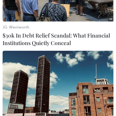
lây lan.
JG Wentworth
$30k In Debt Relief Scandal: What Financial
Institutions Quietly Conceal
Kiểm tra thân nhiệt phòng lây nhiễm COVID-19 trong lớp học tại
Phnom Penh (Campuchia). (Ảnh: AFP/TTXVN)
Theo phóng viên TTXVN tại Phnom Penh, ngày
17/9, Giám đốc Sở Giáo dục, thanh niên và thể