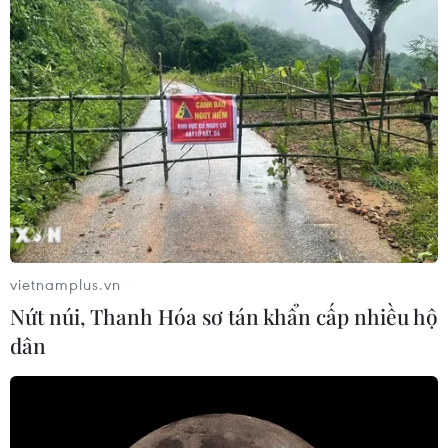
3.731 trường hợp nhiễm biến thể Delta tại 24/25 tỉnh
thành phố trên cả nước
vietnamplus.vn
Nứt núi, Thanh Hóa sơ tán khẩn cấp nhiều hộ
dân